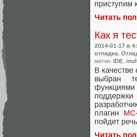
приступим 
Читать по
Как я те
2014-01-17
в 4
отладка
,
Отла
метки:
IDE
,
mult
В качестве
выбран т
функциями
поддержки
разработч
плагин
MC
пойдет речь
Читать по