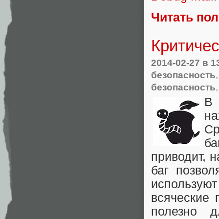
Читать по
Критичес
2014-02-27
в 1
безопасность
безопасность
В 
на
Ср
ба
приводит, н
баг позвол
используют 
всяческие 
полезно д