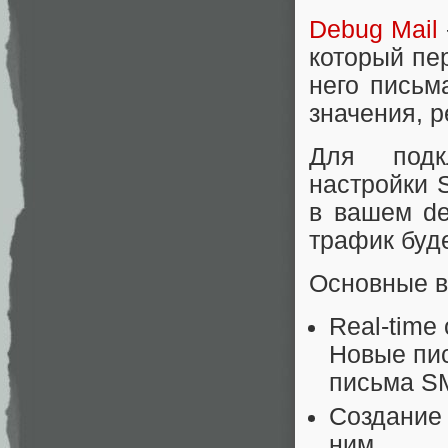
Debug Mail
который пе
него письм
значения, р
Для подк
настройки 
в вашем de
трафик буд
Основные в
Real-time
Новые пи
письма S
Создание 
ним.