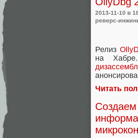
OllyDbg 
2013-11-10
в 1
реверс-инжин
Релиз
Olly
на Хабре
дизассемб
анонсирова
Читать по
Создаем
информа
микроко