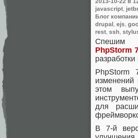
2013-10-22
в 1
javascript
,
jetb
Блог компании
drupal
,
ejs
,
goo
rest
,
ssh
,
stylu
Спешим 
PhpStorm 
разработки 
PhpStorm 
изменений 
этом вып
инструмент
для расши
фреймворко
В 7-й вер
улучшения,