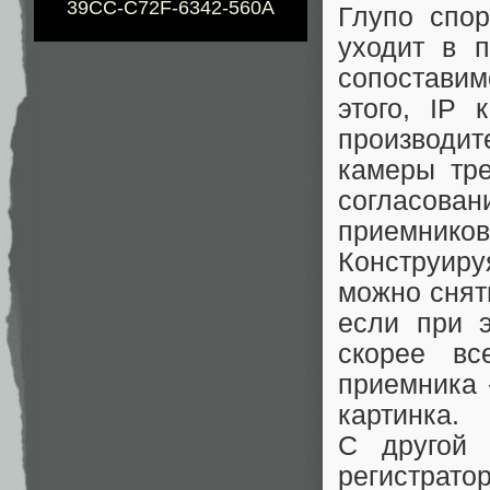
39CC-C72F-6342-560A
Глупо спор
уходит в 
сопоставим
этого, IP
производит
камеры тре
согласован
приемников
Конструиру
можно снят
если при э
скорее вс
приемника 
картинка.
С другой 
регистрато