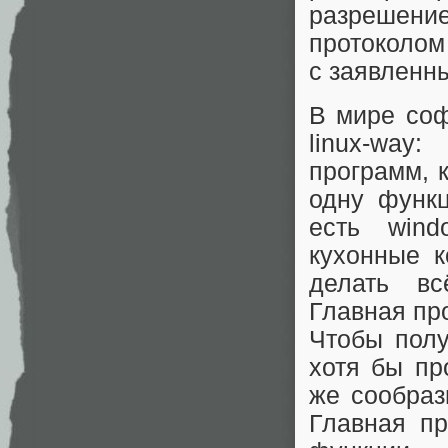
разрешение
протоколом
с заявленн
В мире соф
linux-way
программ, 
одну функц
есть wind
кухонные к
делать вс
Главная пр
Чтобы полу
хотя бы про
же сообраз
Главная п