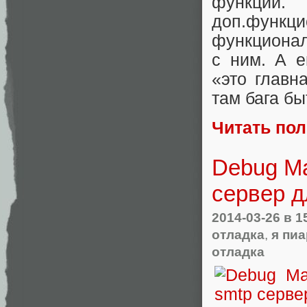
функции
доп.функ
функционал
с ним. А 
«это главн
там бага бы
Читать по
Debug Ma
сервер д
2014-03-26
в 1
отладка
,
я пи
отладка