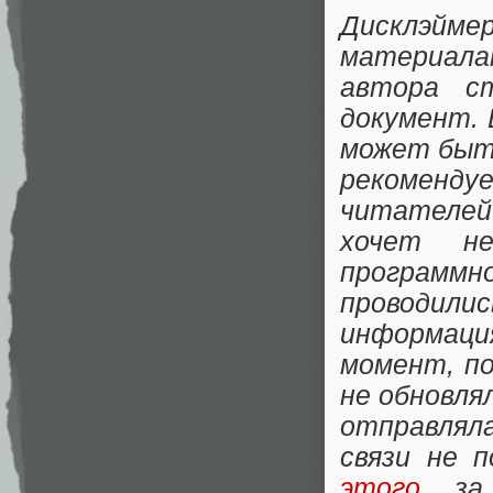
Дисклэйм
материала
автора с
документ. 
может быть
рекоменд
читателей
хочет не
программ
проводили
информац
момент, по
не обновля
отправляла
связи не 
этого
, за