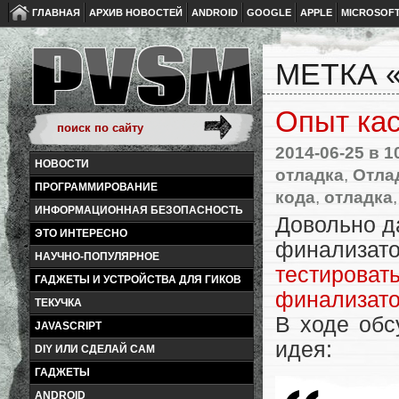
ГЛАВНАЯ
АРХИВ НОВОСТЕЙ
ANDROID
GOOGLE
APPLE
MICROSOF
МЕТКА 
Опыт кас
2014-06-25
в 1
НОВОСТИ
отладка
,
Отла
ПРОГРАММИРОВАНИЕ
кода
,
отладка
ИНФОРМАЦИОННАЯ БЕЗОПАСНОСТЬ
Довольно д
ЭТО ИНТЕРЕСНО
финализато
НАУЧНО-ПОПУЛЯРНОЕ
тестироват
ГАДЖЕТЫ И УСТРОЙСТВА ДЛЯ ГИКОВ
финализатор
ТЕКУЧКА
В ходе об
JAVASCRIPT
идея:
DIY ИЛИ СДЕЛАЙ САМ
ГАДЖЕТЫ
ANDROID