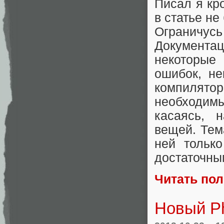
Писал я кр
в статье не
Ограничус
Документац
некоторые
ошибок, н
компилято
необходи
касаясь, н
вещей. Тем
ней тольк
достаточны
Читать по
Новый Ph