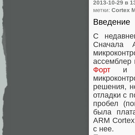
2013-10-29
в 1
метки:
Cortex 
Введение
С недавне
Сначала 
микроконтр
ассемблер 
Форт
и за
микроконт
решения, но
отладки с 
пробел (п
была пла
ARM Cortex-
с нее.