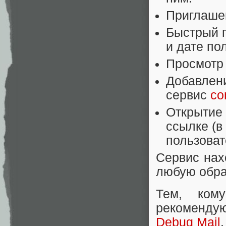
Приглашен
Быстрый п
и дате по
Просмотр з
Добавлени
сервис
co
Открытие 
ссылке (в
пользоват
Сервис нах
любую обра
Тем, кому
рекоменду
Debug Mail
.