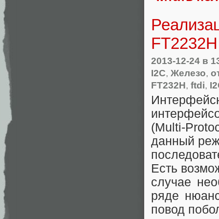
Реализац
FT2232H
2013-12-24
в 1
I2C
,
Железо
,
о
FT232H
,
ftdi
,
I
Интерфей
интерфейс
(Multi-Pro
данный реж
последовате
Есть возмо
случае нео
ряде нюанс
повод побо