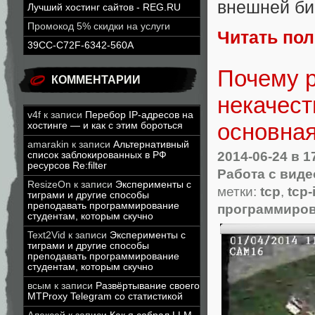
внешней би
Лучший хостинг сайтов - REG.RU
Промокод 5% скидки на услуги
Читать по
39CC-C72F-6342-560A
Почему р
КОММЕНТАРИИ
некачест
v4f
к записи
Перебор IP-адресов на
основна
хостинге — и как с этим бороться
amarakin
к записи
Альтернативный
2014-06-24
в 1
список заблокированных в РФ
ресурсов Re:filter
Работа с виде
ResizeOn
к записи
Эксперименты с
метки:
tcp
,
tcp-
тиграми и другие способы
преподавать программирование
программиро
студентам, которым скучно
Text2Vid
к записи
Эксперименты с
тиграми и другие способы
преподавать программирование
студентам, которым скучно
всым
к записи
Развёртывание своего
MTProxy Telegram со статистикой