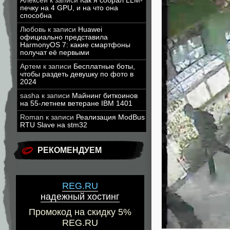
Алексей
к записи
Как я собрал LLM-
печку на 4 GPU, и на что она
способна
Любовь
к записи
Huawei
официально представила
HarmonyOS 7: какие смартфоны
получат её первыми
Артем
к записи
Бесплатные боты,
чтобы раздеть девушку по фото в
2024
sasha
к записи
Майнинг биткоинов
на 55-летнем ветеране IBM 1401
Roman
к записи
Реализация ModBus
RTU Slave на stm32
РЕКОМЕНДУЕМ
REG.RU
надежный хостинг
Промокод на скидку 5%
REG.RU