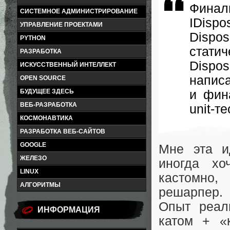
Финал
СИСТЕМНОЕ АДМИНИСТРИРОВАНИЕ
IDispo
УПРАВЛЕНИЕ ПРОЕКТАМИ
Dispo
PYTHON
стати
РАЗРАБОТКА
Dispos
ИСКУССТВЕННЫЙ ИНТЕЛЛЕКТ
написа
OPEN SOURCE
БУДУЩЕЕ ЗДЕСЬ
и фин
ВЕБ-РАЗРАБОТКА
unit-т
КОСМОНАВТИКА
РАЗРАБОТКА ВЕБ-САЙТОВ
GOOGLE
Мне эта и
ЖЕЛЕЗО
иногда хо
LINUX
кастомно
АЛГОРИТМЫ
решарпер.
Опыт реал
ИНФОРМАЦИЯ
катом + «