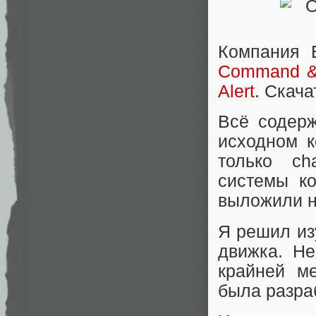
Компания E
Command &
Alert
. Скача
Всё содер
исходном к
только ch
системы ко
выложили на
Я решил изу
движка. Не
крайней ме
была разраб