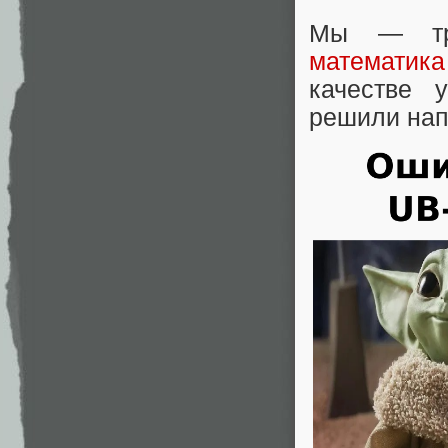
Мы — тро
математик
качестве 
решили нап