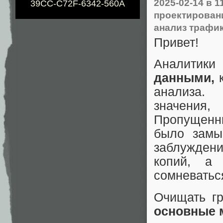
2025-02-14
в 1
39CC-C72F-6342-560A
проектирован
анализ трафи
Привет!
Аналитик
данными,
к
анализа
значения
Пропущенн
было замы
заблужден
копий, а 
сомневатьс
Очищать г
основные 