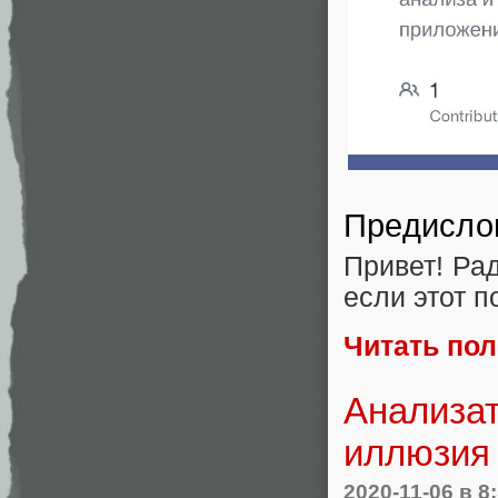
Предисло
Привет! Рад
если этот п
Читать по
Анализат
иллюзия
2020-11-06
в 8