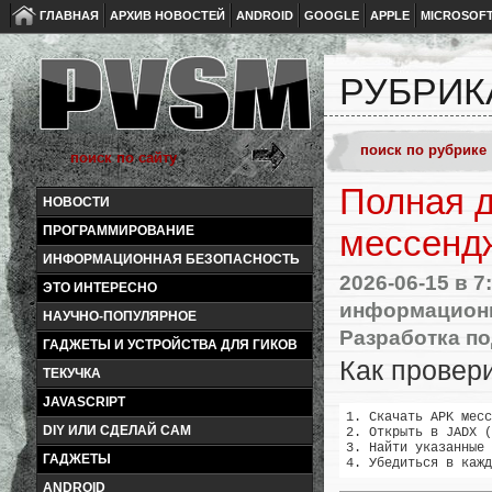
ГЛАВНАЯ
АРХИВ НОВОСТЕЙ
ANDROID
GOOGLE
APPLE
MICROSOF
РУБРИК
Полная д
НОВОСТИ
ПРОГРАММИРОВАНИЕ
мессенд
ИНФОРМАЦИОННАЯ БЕЗОПАСНОСТЬ
2026-06-15
в 7
ЭТО ИНТЕРЕСНО
информационн
НАУЧНО-ПОПУЛЯРНОЕ
Разработка по
ГАДЖЕТЫ И УСТРОЙСТВА ДЛЯ ГИКОВ
Как провер
ТЕКУЧКА
JAVASCRIPT
1. Скачать APK месс
DIY ИЛИ СДЕЛАЙ САМ
2. Открыть в JADX (
3. Найти указанные 
ГАДЖЕТЫ
ANDROID