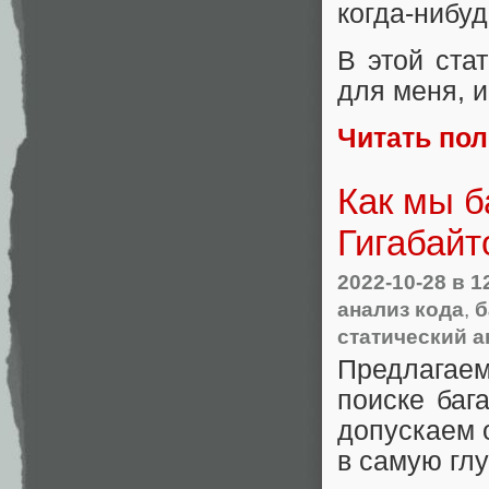
когда-нибуд
В этой ста
для меня, и
Читать по
Как мы б
Гигабайт
2022-10-28
в 1
анализ кода
,
б
статический а
Предлагае
поиске баг
допускаем о
в самую глу