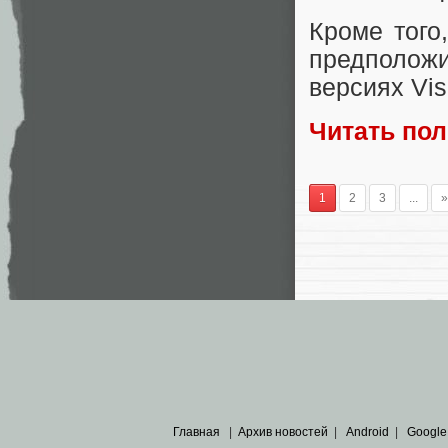
Кроме того
предположи
версиях Vis
Читать по
1
2
3
...
»
Главная
|
Архив новостей
|
Android
|
Google