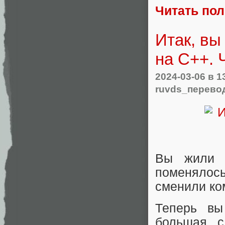
Читать по
Итак, вы
на C++. 
2024-03-06
в 1
ruvds_перево
Вы жили с
поменялос
сменили ко
Теперь вы
большая, с