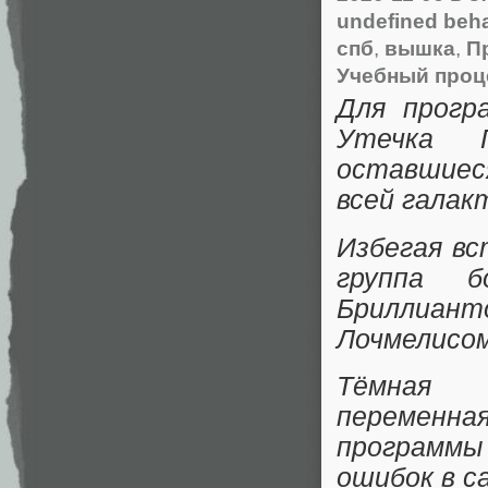
undefined beh
спб
,
вышка
,
П
Учебный проце
Для прогр
Утечка П
оставшиес
всей галак
Избегая вс
группа б
Бриллиан
Лочмелисом
Тёмная 
переменн
программы
ошибок в с