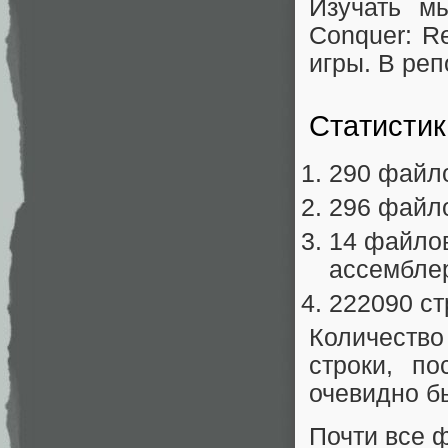
Изучать м
Conquer: R
игры. В реп
Статистик
290 файло
296 файл
14 файло
ассембле
222090 ст
Количество
строки, п
очевидно б
Почти все 