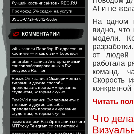
Поводом дл
Лучший хостинг сайтов - REG.RU
AI и не же
Промокод 5% скидки на услуги
39CC-C72F-6342-560A
На одном 
видно, что 
КОММЕНТАРИИ
модели. Ко
разработки
v4f
к записи
Перебор IP-адресов на
от людей 
хостинге — и как с этим бороться
amarakin
к записи
Альтернативный
работала р
список заблокированных в РФ
команд, ч
ресурсов Re:filter
Скорость и
ResizeOn
к записи
Эксперименты с
тиграми и другие способы
конкретной 
преподавать программирование
студентам, которым скучно
Читать по
Text2Vid
к записи
Эксперименты с
тиграми и другие способы
преподавать программирование
студентам, которым скучно
Что дела
всым
к записи
Развёртывание своего
MTProxy Telegram со статистикой
Визуаль