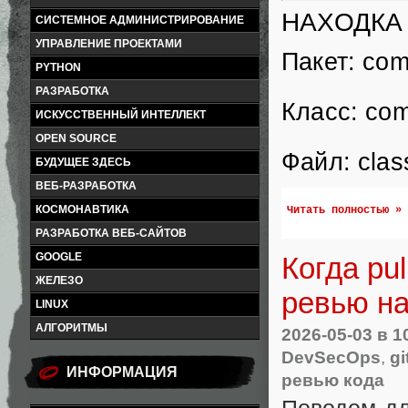
НАХОДКА 1
СИСТЕМНОЕ АДМИНИСТРИРОВАНИЕ
УПРАВЛЕНИЕ ПРОЕКТАМИ
Пакет: com
PYTHON
РАЗРАБОТКА
Класс: com
ИСКУССТВЕННЫЙ ИНТЕЛЛЕКТ
OPEN SOURCE
Файл: clas
БУДУЩЕЕ ЗДЕСЬ
ВЕБ-РАЗРАБОТКА
КОСМОНАВТИКА
Читать полностью »
РАЗРАБОТКА ВЕБ-САЙТОВ
GOOGLE
Когда pu
ЖЕЛЕЗО
ревью на
LINUX
АЛГОРИТМЫ
2026-05-03
в 1
DevSecOps
,
gi
ИНФОРМАЦИЯ
ревью кода