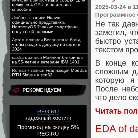
Алексей
к записи
Как я собрал LLM-
печку на 4 GPU, и на что она
2025-03-24
в 1
способна
Программное 
Любовь
к записи
Huawei
Не так дав
официально представила
HarmonyOS 7: какие смартфоны
заметил, чт
получат её первыми
быстро уст
Артем
к записи
Бесплатные боты,
чтобы раздеть девушку по фото в
текстом пр
2024
sasha
к записи
Майнинг биткоинов
В конце к
на 55-летнем ветеране IBM 1401
сложным дл
Roman
к записи
Реализация ModBus
RTU Slave на stm32
которую я
После небо
РЕКОМЕНДУЕМ
что дело с
Читать по
REG.RU
надежный хостинг
EDA of d
Промокод на скидку 5%
REG.RU