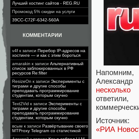
Лучший хостинг сайтов - REG.RU
Промокод 5% скидки на услуги
39CC-C72F-6342-560A
КОММЕНТАРИИ
v4f
к записи
Перебор IP-адресов на
хостинге — и как с этим бороться
amarakin
к записи
Альтернативный
список заблокированных в РФ
Напомним, 
ресурсов Re:filter
Александр
ResizeOn
к записи
Эксперименты с
тиграми и другие способы
несколько 
преподавать программирование
студентам, которым скучно
ответили,
Text2Vid
к записи
Эксперименты с
коммерчески
тиграми и другие способы
преподавать программирование
студентам, которым скучно
Источник:
всым
к записи
Развёртывание своего
«РИА Новос
MTProxy Telegram со статистикой