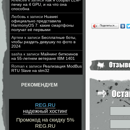
Алексей
к записи
Как я собрал LLM-
печку на 4 GPU, и на что она
способна
Любовь
к записи
Huawei
официально представила
HarmonyOS 7: какие смартфоны
Поделиться…
получат её первыми
Артем
к записи
Бесплатные боты,
чтобы раздеть девушку по фото в
2024
sasha
к записи
Майнинг биткоинов
на 55-летнем ветеране IBM 1401
Roman
к записи
Реализация ModBus
RTU Slave на stm32
РЕКОМЕНДУЕМ
REG.RU
надежный хостинг
Промокод на скидку 5%
REG.RU