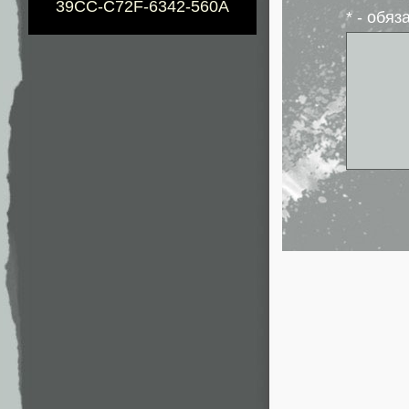
39CC-C72F-6342-560A
* - обя