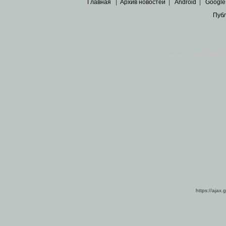
Главная
|
Архив новостей
|
Android
|
Google
Пуб
Все пра
Основными материалами сайта являются
архивные ко
https://ajax.