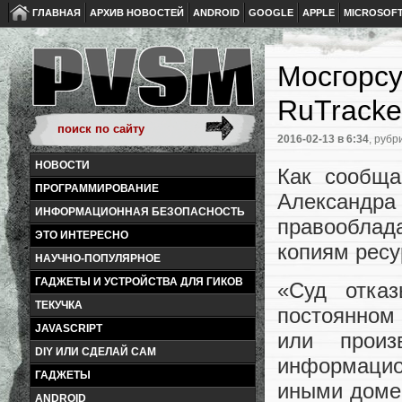
ГЛАВНАЯ
АРХИВ НОВОСТЕЙ
ANDROID
GOOGLE
APPLE
MICROSOF
Мосгорсу
RuTracke
2016-02-13
в 6:34
, рубр
НОВОСТИ
Как сообща
ПРОГРАММИРОВАНИЕ
Александ
ИНФОРМАЦИОННАЯ БЕЗОПАСНОСТЬ
правооблад
ЭТО ИНТЕРЕСНО
копиям ресу
НАУЧНО-ПОПУЛЯРНОЕ
ГАДЖЕТЫ И УСТРОЙСТВА ДЛЯ ГИКОВ
«Суд отказ
ТЕКУЧКА
постоянном 
JAVASCRIPT
или прои
DIY ИЛИ СДЕЛАЙ САМ
информацио
ГАДЖЕТЫ
иными доме
ANDROID