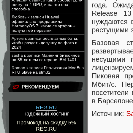
Алексей
к записи
Как я собрал LLM-
года. Ожид
печку на 4 GPU, и на что она
способна
Release 13
Любовь
к записи
Huawei
нуждаются 
официально представила
HarmonyOS 7: какие смартфоны
растущими з
получат её первыми
Артем
к записи
Бесплатные боты,
Базовая с
чтобы раздеть девушку по фото в
2024
развертывае
sasha
к записи
Майнинг биткоинов
несущими 
на 55-летнем ветеране IBM 1401
лицензируе
Roman
к записи
Реализация ModBus
RTU Slave на stm32
Пиковая пр
Мбит/с. Пе
РЕКОМЕНДУЕМ
посетители 
в Барселоне
REG.RU
Источник:
S
надежный хостинг
Промокод на скидку 5%
REG.RU