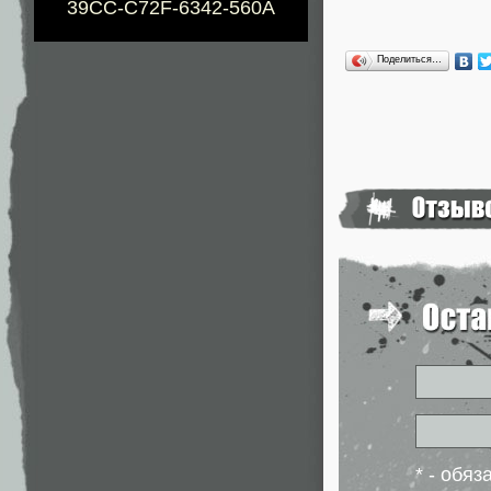
39CC-C72F-6342-560A
Поделиться…
* - обя