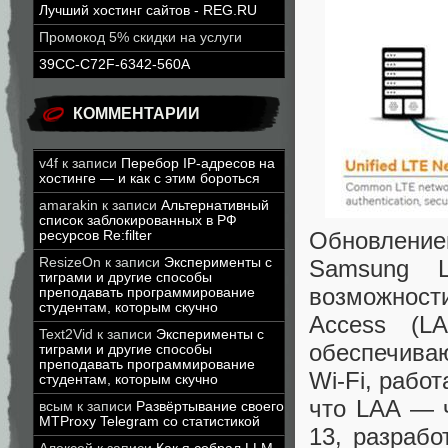
Лучший хостинг сайтов - REG.RU
Промокод 5% скидки на услуги
39CC-C72F-6342-560A
КОММЕНТАРИИ
v4f
к записи
Перебор IP-адресов на
хостинге — и как с этим бороться
amarakin
к записи
Альтернативный
список заблокированных в РФ
Обновление
ресурсов Re:filter
ResizeOn
к записи
Эксперименты с
Samsung L
тиграми и другие способы
возможност
преподавать программирование
студентам, которым скучно
Access (LA
Text2Vid
к записи
Эксперименты с
обеспечива
тиграми и другие способы
преподавать программирование
Wi-Fi, рабо
студентам, которым скучно
что LAA — 
всым
к записи
Развёртывание своего
MTProxy Telegram со статистикой
13, разрабо