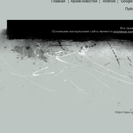
Главная
|
Архив новостей
|
Android
|
Google
Пуб
Все пра
Основными материалами сайта являются
архивные ко
https://ajax.