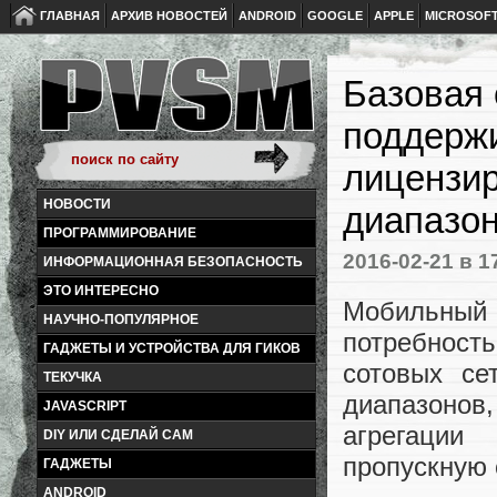
ГЛАВНАЯ
АРХИВ НОВОСТЕЙ
ANDROID
GOOGLE
APPLE
MICROSOF
Базовая
поддержи
лицензи
НОВОСТИ
диапазо
ПРОГРАММИРОВАНИЕ
2016-02-21
в 1
ИНФОРМАЦИОННАЯ БЕЗОПАСНОСТЬ
ЭТО ИНТЕРЕСНО
Мобильный
НАУЧНО-ПОПУЛЯРНОЕ
потребност
ГАДЖЕТЫ И УСТРОЙСТВА ДЛЯ ГИКОВ
сотовых се
ТЕКУЧКА
диапазонов,
JAVASCRIPT
агрегации
DIY ИЛИ СДЕЛАЙ САМ
пропускную 
ГАДЖЕТЫ
ANDROID