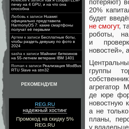
Алексей
к записи
Как я собрал LLM-
потеряют) 
печку на 4 GPU, и на что она
20% капита
способна
будет введё
Любовь
к записи
Huawei
официально представила
не смогут
, 
HarmonyOS 7: какие смартфоны
получат её первыми
роботы
,
на
Артем
к записи
Бесплатные боты,
и проверк
чтобы раздеть девушку по фото в
2024
новостей», 
sasha
к записи
Майнинг биткоинов
на 55-летнем ветеране IBM 1401
Центральный
Roman
к записи
Реализация ModBus
группы то
RTU Slave на stm32
собственн
РЕКОМЕНДУЕМ
агрегатор 
де юре фор
новостную 
REG.RU
а не только
надежный хостинг
планы
,
пер
Промокод на скидку 5%
REG.RU
у владельце