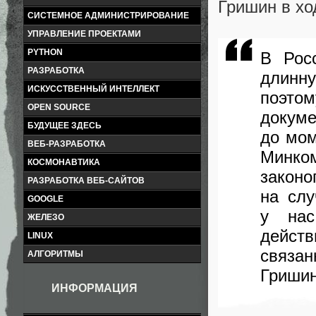
Гришин в хо
СИСТЕМНОЕ АДМИНИСТРИРОВАНИЕ
УПРАВЛЕНИЕ ПРОЕКТАМИ
PYTHON
В Рос
РАЗРАБОТКА
длинн
ИСКУССТВЕННЫЙ ИНТЕЛЛЕКТ
поэто
OPEN SOURCE
докум
БУДУЩЕЕ ЗДЕСЬ
до мом
ВЕБ-РАЗРАБОТКА
Минк
КОСМОНАВТИКА
законо
РАЗРАБОТКА ВЕБ-САЙТОВ
на слу
GOOGLE
у нас
ЖЕЛЕЗО
действ
LINUX
связан
АЛГОРИТМЫ
Гришин
ИНФОРМАЦИЯ