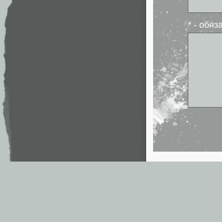
* - обя