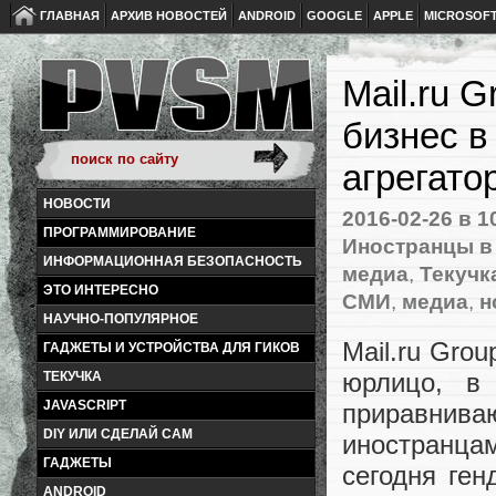
ГЛАВНАЯ
АРХИВ НОВОСТЕЙ
ANDROID
GOOGLE
APPLE
MICROSOF
Mail.ru 
бизнес в
агрегато
НОВОСТИ
2016-02-26
в 1
ПРОГРАММИРОВАНИЕ
Иностранцы в
ИНФОРМАЦИОННАЯ БЕЗОПАСНОСТЬ
медиа
,
Текучк
ЭТО ИНТЕРЕСНО
СМИ
,
медиа
,
н
НАУЧНО-ПОПУЛЯРНОЕ
Mail.ru Gro
ГАДЖЕТЫ И УСТРОЙСТВА ДЛЯ ГИКОВ
юрлицо
,
в
ТЕКУЧКА
JAVASCRIPT
приравни
DIY ИЛИ СДЕЛАЙ САМ
иностранца
ГАДЖЕТЫ
сегодня ген
ANDROID