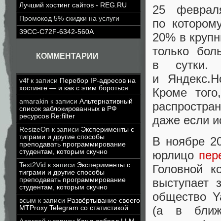
Лучший хостинг сайтов - REG.RU
25 февра
Промокод 5% скидки на услуги
по котором
39CC-C72F-6342-560A
20% в крупн
только бол
КОММЕНТАРИИ
в сутки.
и Яндекс.Н
v4f
к записи
Перебор IP-адресов на
хостинге — и как с этим бороться
Кроме того
amarakin
к записи
Альтернативный
распростр
список заблокированных в РФ
ресурсов Re:filter
даже если и
ResizeOn
к записи
Эксперименты с
тиграми и другие способы
В ноябре 20
преподавать программирование
студентам, которым скучно
юрлицо
пер
Text2Vid
к записи
Эксперименты с
Головной к
тиграми и другие способы
преподавать программирование
выступает 
студентам, которым скучно
общество Y
всым
к записи
Развёртывание своего
(
а в ближ
MTProxy Telegram со статистикой