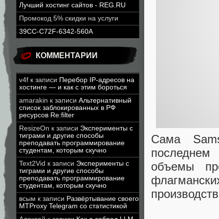
Лучший хостинг сайтов - REG.RU
Промокод 5% скидки на услуги
39CC-C72F-6342-560A
КОММЕНТАРИИ
v4f
к записи
Перебор IP-адресов на
хостинге — и как с этим бороться
amarakin
к записи
Альтернативный
список заблокированных в РФ
ресурсов Re:filter
ResizeOn
к записи
Эксперименты с
тиграми и другие способы
Сама Sams
преподавать программирование
последнем 
студентам, которым скучно
Text2Vid
к записи
Эксперименты с
объемы пр
тиграми и другие способы
флагманск
преподавать программирование
студентам, которым скучно
производств
всым
к записи
Развёртывание своего
MTProxy Telegram со статистикой