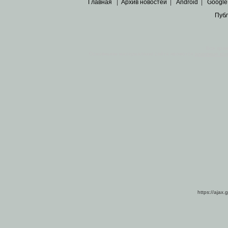
Главная
|
Архив новостей
|
Android
|
Google
Пуб
Все пра
Основными материалами сайта являются
архивные ко
https://ajax.