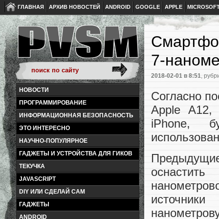
ГЛАВНАЯ
АРХИВ НОВОСТЕЙ
ANDROID
GOOGLE
APPLE
MICROSOF
Смартфон
7-наном
2018-02-01
в 8:51
, рубр
НОВОСТИ
Согласно по
ПРОГРАММИРОВАНИЕ
Apple A12,
ИНФОРМАЦИОННАЯ БЕЗОПАСНОСТЬ
iPhone, 
ЭТО ИНТЕРЕСНО
использован
НАУЧНО-ПОПУЛЯРНОЕ
ГАДЖЕТЫ И УСТРОЙСТВА ДЛЯ ГИКОВ
Предыдущие 
ТЕКУЧКА
оснастить
JAVASCRIPT
нанометров
DIY ИЛИ СДЕЛАЙ САМ
источники
ГАДЖЕТЫ
нанометрову
ANDROID