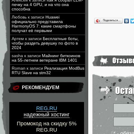
Алексей
к записи
Как я собрал LLM-
печку на 4 GPU, и на что она
способна
Любовь
к записи
Huawei
Поделиться…
официально представила
HarmonyOS 7: какие смартфоны
получат её первыми
Артем
к записи
Бесплатные боты,
чтобы раздеть девушку по фото в
2024
sasha
к записи
Майнинг биткоинов
на 55-летнем ветеране IBM 1401
Roman
к записи
Реализация ModBus
RTU Slave на stm32
РЕКОМЕНДУЕМ
REG.RU
надежный хостинг
Промокод на скидку 5%
REG.RU
* - обя