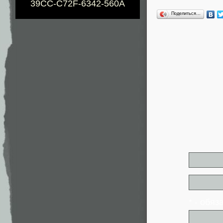
39CC-C72F-6342-560A
Поделиться…
* - обя