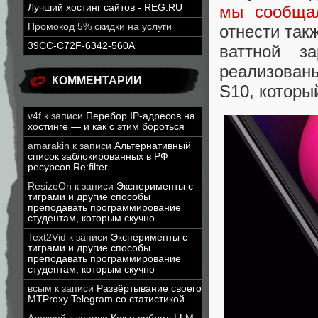
Лучший хостинг сайтов - REG.RU
мы сообща
Промокод 5% скидки на услуги
отнести так
39CC-C72F-6342-560A
ваттной з
реализован
КОММЕНТАРИИ
S10, которы
v4f
к записи
Перебор IP-адресов на
хостинге — и как с этим бороться
amarakin
к записи
Альтернативный
список заблокированных в РФ
ресурсов Re:filter
ResizeOn
к записи
Эксперименты с
тиграми и другие способы
преподавать программирование
студентам, которым скучно
Text2Vid
к записи
Эксперименты с
тиграми и другие способы
преподавать программирование
студентам, которым скучно
всым
к записи
Развёртывание своего
MTProxy Telegram со статистикой