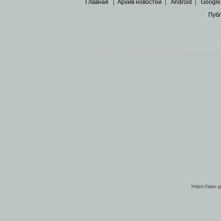
Главная
|
Архив новостей
|
Android
|
Google
Пуб
Все пра
Основными материалами сайта являются
архивные ко
https://ajax.