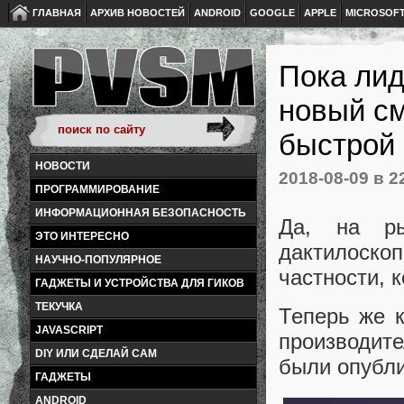
ГЛАВНАЯ
АРХИВ НОВОСТЕЙ
ANDROID
GOOGLE
APPLE
MICROSOF
Пока лид
новый см
быстрой 
НОВОСТИ
2018-08-09
в 2
ПРОГРАММИРОВАНИЕ
ИНФОРМАЦИОННАЯ БЕЗОПАСНОСТЬ
Да, на р
ЭТО ИНТЕРЕСНО
дактилоско
НАУЧНО-ПОПУЛЯРНОЕ
частности, 
ГАДЖЕТЫ И УСТРОЙСТВА ДЛЯ ГИКОВ
ТЕКУЧКА
Теперь же к
JAVASCRIPT
производит
DIY ИЛИ СДЕЛАЙ САМ
были опубли
ГАДЖЕТЫ
ANDROID