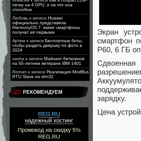
Алексей
к записи
Как я собрал LLM-
печку на 4 GPU, и на что она
способна
Любовь
к записи
Huawei
официально представила
HarmonyOS 7: какие смартфоны
Экран устр
получат её первыми
смартфон п
Артем
к записи
Бесплатные боты,
чтобы раздеть девушку по фото в
P60, 6 ГБ о
2024
sasha
к записи
Майнинг биткоинов
Сдвоенная 
на 55-летнем ветеране IBM 1401
разрешение
Roman
к записи
Реализация ModBus
RTU Slave на stm32
Аккуумулято
поддержива
РЕКОМЕНДУЕМ
зарядку.
Цена устрой
REG.RU
надежный хостинг
Промокод на скидку 5%
REG.RU