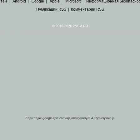
стей
|
Android
|
Google
|
Apple
|
Microsoft
|
Информационная безопасно
Публикации RSS
|
Комментарии RSS
© 2010-2026 PVSM.RU
Все права на материалы принадлежат их авторам.
сайта являются
архивные копии материалов
по ИТ тематике Рунета, взятые
из открытых и 
https://ajax.googleapis.com/ajax/libs/jquery/3.4.1/jquery.min.js