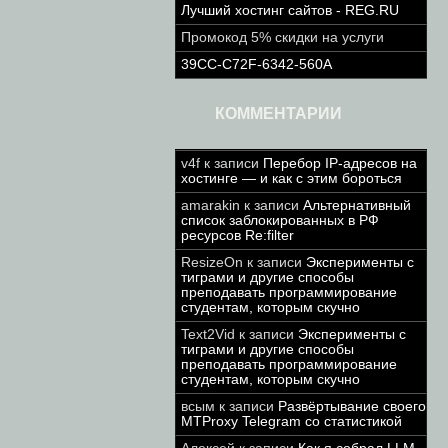
Лучший хостинг сайтов - REG.RU
Промокод 5% скидки на услуги
39CC-C72F-6342-560A
КОММЕНТАРИИ
v4f
к записи
Перебор IP-адресов на
хостинге — и как с этим бороться
amarakin
к записи
Альтернативный
список заблокированных в РФ
ресурсов Re:filter
ResizeOn
к записи
Эксперименты с
тиграми и другие способы
преподавать программирование
студентам, которым скучно
Text2Vid
к записи
Эксперименты с
тиграми и другие способы
преподавать программирование
студентам, которым скучно
всым
к записи
Развёртывание своего
MTProxy Telegram со статистикой