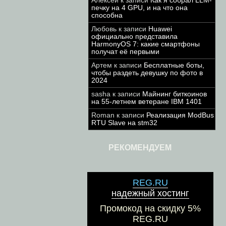
Алексей
к записи
Как я собрал LLM-
печку на 4 GPU, и на что она
способна
Любовь
к записи
Huawei
официально представила
HarmonyOS 7: какие смартфоны
получат её первыми
Артем
к записи
Бесплатные боты,
чтобы раздеть девушку по фото в
2024
sasha
к записи
Майнинг биткоинов
на 55-летнем ветеране IBM 1401
Roman
к записи
Реализация ModBus
RTU Slave на stm32
РЕКОМЕНДУЕМ
REG.RU
надежный хостинг
Промокод на скидку 5%
REG.RU