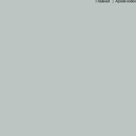
Главная
|
Архив ново
Основными материалами 