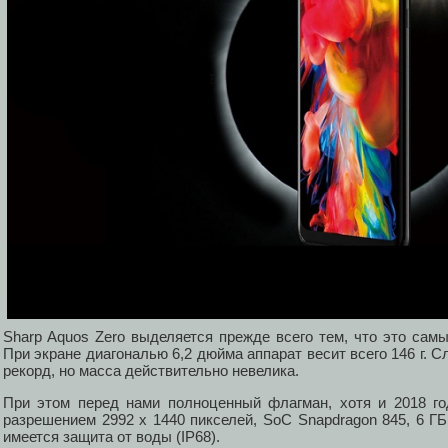
Sharp Aquos Zero выделяется прежде всего тем, что это сам
При экране диагональю 6,2 дюйма аппарат весит всего 146 г. С
рекорд, но масса действительно невелика.
При этом перед нами полноценный флагман, хотя и 2018 го
разрешением 2992 х 1440 пикселей, SoC Snapdragon 845, 6 Г
имеется защита от воды (IP68).