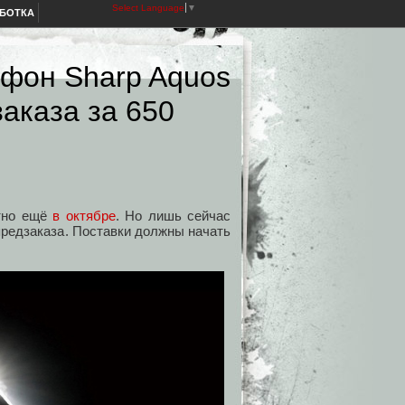
Select Language
▼
АБОТКА
тфон Sharp Aquos
заказа за 650
стно ещё
в октябре
. Но лишь сейчас
предзаказа. Поставки должны начать