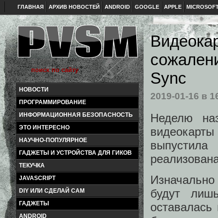
ГЛАВНАЯ
АРХИВ НОВОСТЕЙ
ANDROID
GOOGLE
APPLE
MICROSOF
Видеокар
сожалени
Sync
НОВОСТИ
2019-01-16
в 1
ПРОГРАММИРОВАНИЕ
Неделю н
ИНФОРМАЦИОННАЯ БЕЗОПАСНОСТЬ
ЭТО ИНТЕРЕСНО
видеокарты
НАУЧНО-ПОПУЛЯРНОЕ
выпустила
ГАДЖЕТЫ И УСТРОЙСТВА ДЛЯ ГИКОВ
реализована
ТЕКУЧКА
Изначально
JAVASCRIPT
будут лишь
DIY ИЛИ СДЕЛАЙ САМ
ГАДЖЕТЫ
оставалась 
ANDROID