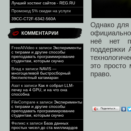
Лучший хостинг сайтов - REG.RU
Промокод 5% скидки на услуги
39CC-C72F-6342-560A
Однако для 
официально
КОММЕНТАРИИ
неё нет п
поддержки A
FreeAIVideo
к записи
Эксперименты
с тиграми и другие способы
технологич
преподавать программирование
студентам, которым скучно
это просто 
Влад
к записи
NAVIS —
право.
многоцелевой быстросборный
беспилотный катамаран
Азат
к записи
Как я собрал LLM-
печку на 4 GPU, и на что она
способна
FileCompare
к записи
Эксперименты
с тиграми и другие способы
Поделиться…
преподавать программирование
студентам, которым скучно
Феликс
к записи
База данных
простых чисел до ста миллиардов