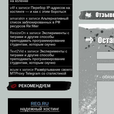
на коленке
v4f
к записи
Перебор IP-адресов на
хостинге — и как с этим бороться
amarakin
к записи
Альтернативный
список заблокированных в РФ
ресурсов Re:filter
ResizeOn
к записи
Эксперименты с
тиграми и другие способы
преподавать программирование
студентам, которым скучно
Text2Vid
к записи
Эксперименты с
тиграми и другие способы
преподавать программирование
студентам, которым скучно
всым
к записи
Развёртывание своего
MTProxy Telegram со статистикой
* - обя
РЕКОМЕНДУЕМ
REG.RU
надежный хостинг