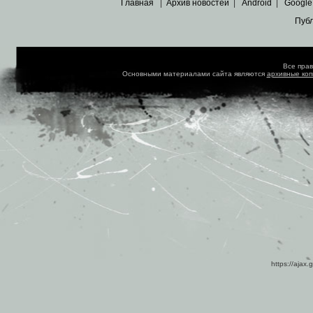
Главная
|
Архив новостей
|
Android
|
Google
Пуб
Все пра
Основными материалами сайта являются
архивные ко
https://ajax.