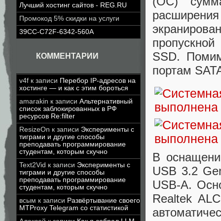
(OC) сумм
Лучший хостинг сайтов - REG.RU
расширения
Промокод 5% скидки на услуги
экранирова
39CC-C72F-6342-560A
пропускной
SSD. Помим
КОММЕНТАРИИ
портам SATA
v4f
к записи
Перебор IP-адресов на
хостинге — и как с этим бороться
amarakin
к записи
Альтернативный
список заблокированных в РФ
ресурсов Re:filter
ResizeOn
к записи
Эксперименты с
тиграми и другие способы
преподавать программирование
студентам, которым скучно
В оснащени
Text2Vid
к записи
Эксперименты с
USB 3.2 Ge
тиграми и другие способы
преподавать программирование
USB-A. Осно
студентам, которым скучно
Realtek AL
всым
к записи
Развёртывание своего
MTProxy Telegram со статистикой
автоматичес