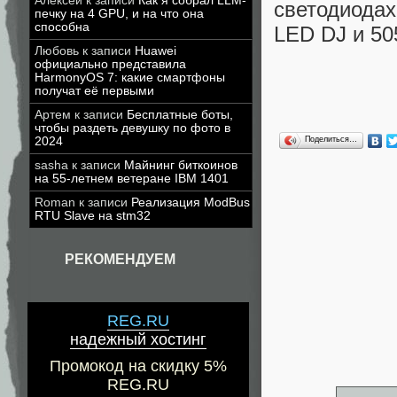
Алексей
к записи
Как я собрал LLM-
светодиода
печку на 4 GPU, и на что она
способна
LED DJ и 5
Любовь
к записи
Huawei
официально представила
HarmonyOS 7: какие смартфоны
получат её первыми
Артем
к записи
Бесплатные боты,
чтобы раздеть девушку по фото в
2024
Поделиться…
sasha
к записи
Майнинг биткоинов
на 55-летнем ветеране IBM 1401
Roman
к записи
Реализация ModBus
RTU Slave на stm32
РЕКОМЕНДУЕМ
REG.RU
надежный хостинг
Промокод на скидку 5%
REG.RU