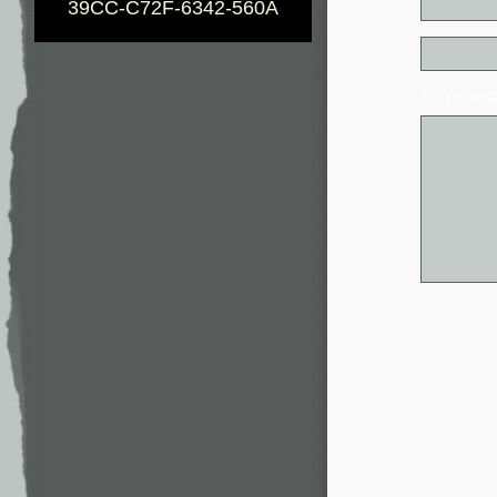
39CC-C72F-6342-560A
* - обя