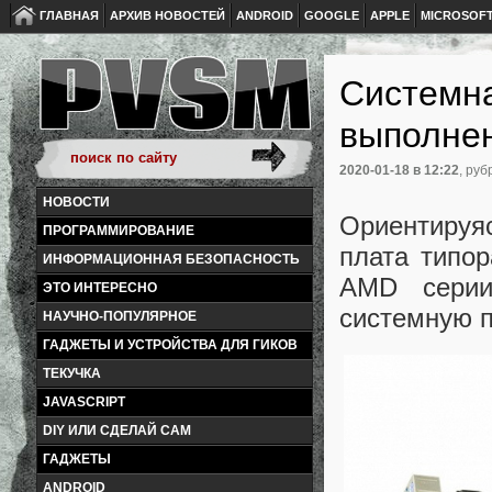
ГЛАВНАЯ
АРХИВ НОВОСТЕЙ
ANDROID
GOOGLE
APPLE
MICROSOF
Системна
выполнен
2020-01-18
в 12:22
, руб
НОВОСТИ
Ориентируя
ПРОГРАММИРОВАНИЕ
плата типо
ИНФОРМАЦИОННАЯ БЕЗОПАСНОСТЬ
AMD серии
ЭТО ИНТЕРЕСНО
системную п
НАУЧНО-ПОПУЛЯРНОЕ
ГАДЖЕТЫ И УСТРОЙСТВА ДЛЯ ГИКОВ
ТЕКУЧКА
JAVASCRIPT
DIY ИЛИ СДЕЛАЙ САМ
ГАДЖЕТЫ
ANDROID