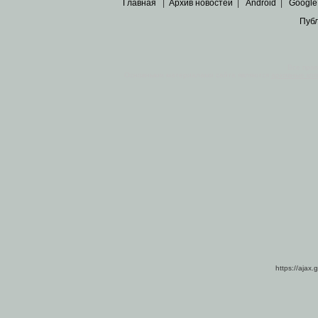
Главная
|
Архив новостей
|
Android
|
Google
Пуб
Все пра
Основными материалами сайта являются
архивные ко
https://ajax.