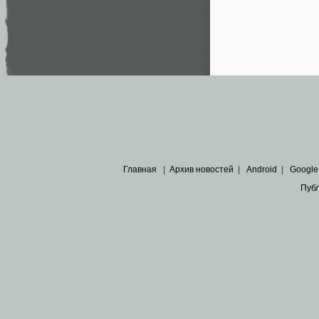
Главная
|
Архив новостей
|
Android
|
Google
Пуб
Все пра
Основными материалами сайта являются
архивные ко