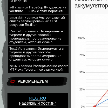
на коленке
аккумулятор
v4f
к записи
Перебор IP-адресов на
хостинге — и как с этим бороться
amarakin
к записи
Альтернативный
список заблокированных в РФ
ресурсов Re:filter
ResizeOn
к записи
Эксперименты с
тиграми и другие способы
преподавать программирование
студентам, которым скучно
Text2Vid
к записи
Эксперименты с
тиграми и другие способы
преподавать программирование
студентам, которым скучно
всым
к записи
Развёртывание своего
MTProxy Telegram со статистикой
РЕКОМЕНДУЕМ
REG.RU
надежный хостинг