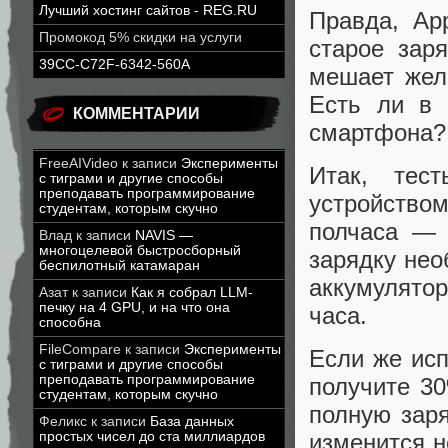
Лучший хостинг сайтов - REG.RU
Правда, Ap
Промокод 5% скидки на услуги
старое зар
39CC-C72F-6342-560A
мешает жел
Есть ли в 
КОММЕНТАРИИ
смартфона?
FreeAIVideo
к записи
Эксперименты
Итак, тес
с тиграми и другие способы
преподавать программирование
устройство
студентам, которым скучно
полчаса — 
Влад
к записи
NAVIS —
многоцелевой быстросборный
зарядку нео
беспилотный катамаран
аккумулято
Азат
к записи
Как я собрал LLM-
печку на 4 GPU, и на что она
часа.
способна
FileCompare
к записи
Эксперименты
Если же исп
с тиграми и другие способы
преподавать программирование
получите 3
студентам, которым скучно
полную заря
Феликс
к записи
База данных
простых чисел до ста миллиардов
изменится н