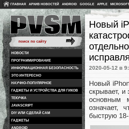
ГЛАВНАЯ
АРХИВ НОВОСТЕЙ
ANDROID
GOOGLE
APPLE
MICROSOF
Новый iP
катастро
отдельно
НОВОСТИ
исправля
ПРОГРАММИРОВАНИЕ
2020-05-12
в 9
ИНФОРМАЦИОННАЯ БЕЗОПАСНОСТЬ
ЭТО ИНТЕРЕСНО
Новый iPhon
НАУЧНО-ПОПУЛЯРНОЕ
скрывает, и
ГАДЖЕТЫ И УСТРОЙСТВА ДЛЯ ГИКОВ
основным м
ТЕКУЧКА
JAVASCRIPT
означает, 
DIY ИЛИ СДЕЛАЙ САМ
быструю 18-
ГАДЖЕТЫ
ANDROID