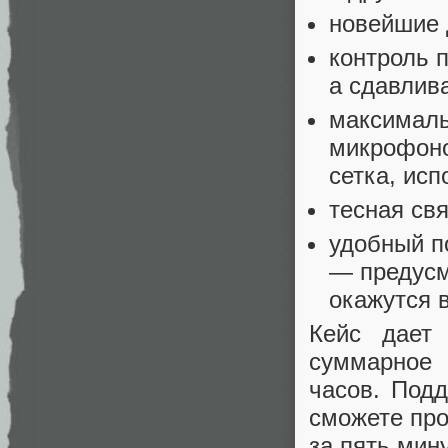
новейшие 
контроль 
а сдавлив
максималь
микрофоно
сетка, исп
тесная свя
удобный п
— предусм
окажутся 
Кейс дает 
суммарное 
часов. Подд
сможете про
за пять мину