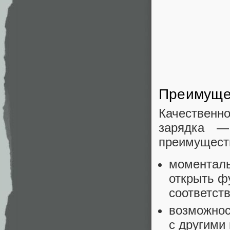
Преимущес
Качественн
зарядка —
преимущест
моменталь
открыть ф
соответст
возможнос
с другими