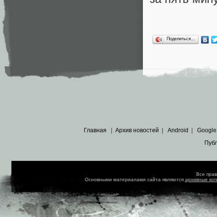
Поделиться…
Главная
|
Архив новостей
|
Android
|
Google
Пуб
Все пра
Основными материалами сайта являются
архивные ко