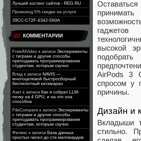
Оставаться
Лучший хостинг сайтов - REG.RU
принимать
Промокод 5% скидки на услуги
возможнос
39CC-C72F-6342-560A
гаджетов
КОММЕНТАРИИ
технологич
высокой э
FreeAIVideo
к записи
Эксперименты
подобрать
с тиграми и другие способы
преподавать программирование
предпочтен
студентам, которым скучно
AirPods 3 
Влад
к записи
NAVIS —
многоцелевой быстросборный
спросом у 
беспилотный катамаран
причины.
Азат
к записи
Как я собрал LLM-
печку на 4 GPU, и на что она
способна
Дизайн и 
FileCompare
к записи
Эксперименты
с тиграми и другие способы
преподавать программирование
Вкладыши т
студентам, которым скучно
стильно. П
Феликс
к записи
База данных
простых чисел до ста миллиардов
сделав е