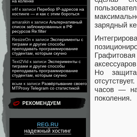
на коленке
пользовате
v4f
к записи
Перебор IP-адресов на
хостинге — и как с этим бороться
максимальн
amarakin
к записи
Альтернативный
зарядный кей
список заблокированных в РФ
ресурсов Re:filter
Интегри
ResizeOn
к записи
Эксперименты с
тиграми и другие способы
позиционир
преподавать программирование
студентам, которым скучно
Графитова
Text2Vid
к записи
Эксперименты с
аксессуаров
тиграми и другие способы
Но защита
преподавать программирование
студентам, которым скучно
отсутствует
всым
к записи
Развёртывание своего
часов — на
MTProxy Telegram со статистикой
поколения.
РЕКОМЕНДУЕМ
REG.RU
надежный хостинг