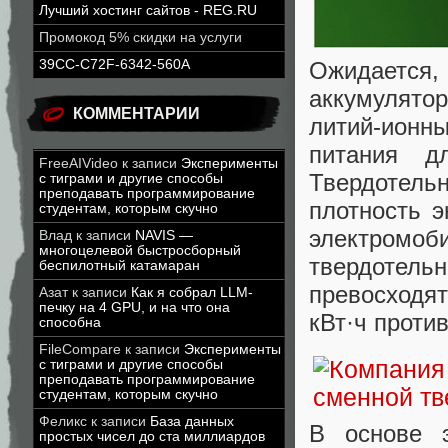
Лучший хостинг сайтов - REG.RU
Промокод 5% скидки на услуги
Ожидается
39CC-C72F-6342-560A
аккумулят
КОММЕНТАРИИ
литий-ионн
питания д
FreeAIVideo
к записи
Эксперименты
Твердотел
с тиграми и другие способы
преподавать программирование
плотность 
студентам, которым скучно
электромо
Влад
к записи
NAVIS —
многоцелевой быстросборный
твердотел
беспилотный катамаран
превосходя
Азат
к записи
Как я собрал LLM-
печку на 4 GPU, и на что она
кВт·ч против
способна
FileCompare
к записи
Эксперименты
с тиграми и другие способы
преподавать программирование
студентам, которым скучно
Феликс
к записи
База данных
В основе 
простых чисел до ста миллиардов