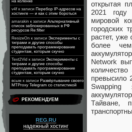
на коленке
открытая п
v4f
к записи
Перебор IP-адресов на
2021 году 
хостинге — и как с этим бороться
мировой ко
amarakin
к записи
Альтернативный
список заблокированных в РФ
городских т
ресурсов Re:filter
растет, уже
ResizeOn
к записи
Эксперименты с
тиграми и другие способы
более че
преподавать программирование
студентам, которым скучно
аккумулятор
Text2Vid
к записи
Эксперименты с
Network вы
тиграми и другие способы
преподавать программирование
количество
студентам, которым скучно
превысило 2
всым
к записи
Развёртывание своего
Swapping 
MTProxy Telegram со статистикой
аккумулято
РЕКОМЕНДУЕМ
Тайване, 
транспортны
REG.RU
надежный хостинг