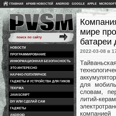
ГЛАВНАЯ
АРХИВ НОВОСТЕЙ
ANDROID
GOOGLE
APPLE
MICROSOF
Компания
мире про
батареи 
НОВОСТИ
2022-03-08
в 1
ПРОГРАММИРОВАНИЕ
Тайваньска
ИНФОРМАЦИОННАЯ БЕЗОПАСНОСТЬ
ЭТО ИНТЕРЕСНО
технологи
НАУЧНО-ПОПУЛЯРНОЕ
аккумулято
ГАДЖЕТЫ И УСТРОЙСТВА ДЛЯ ГИКОВ
для мобиль
ТЕКУЧКА
словам, пе
JAVASCRIPT
литий-ке
DIY ИЛИ СДЕЛАЙ САМ
электротра
ГАДЖЕТЫ
компание
ANDROID