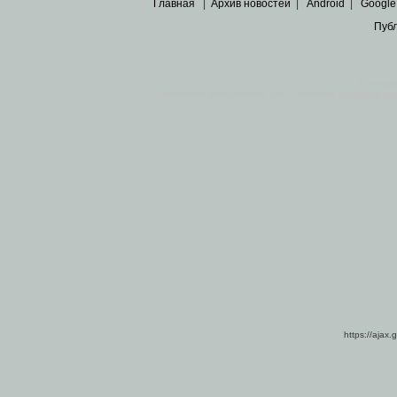
Главная
|
Архив новостей
|
Android
|
Google
Пуб
Все пра
Основными материалами сайта являются
архивные ко
https://ajax.