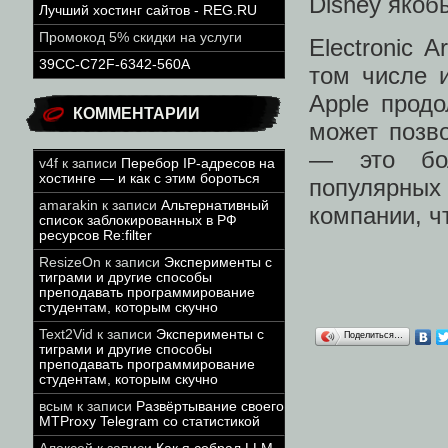
Disney якоб
Лучший хостинг сайтов - REG.RU
Промокод 5% скидки на услуги
Electronic 
39CC-C72F-6342-560A
том числе и
Apple продо
КОММЕНТАРИИ
может позво
— это бо
v4f
к записи
Перебор IP-адресов на
хостинге — и как с этим бороться
популярных
amarakin
к записи
Альтернативный
компании, ч
список заблокированных в РФ
ресурсов Re:filter
ResizeOn
к записи
Эксперименты с
тиграми и другие способы
преподавать программирование
студентам, которым скучно
Text2Vid
к записи
Эксперименты с
Поделиться…
тиграми и другие способы
преподавать программирование
студентам, которым скучно
всым
к записи
Развёртывание своего
MTProxy Telegram со статистикой