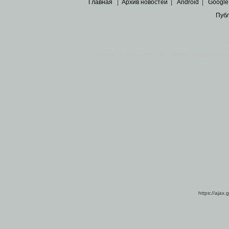
Главная
|
Архив новостей
|
Android
|
Google
Пуб
Все пра
Основными материалами сайта являются
архивные ко
https://ajax.