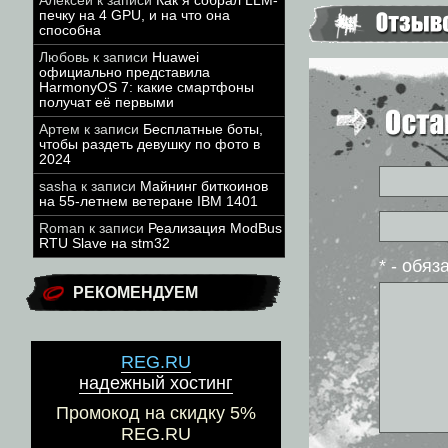
Алексей
к записи
Как я собрал LLM-
печку на 4 GPU, и на что она
способна
Любовь
к записи
Huawei
официально представила
HarmonyOS 7: какие смартфоны
получат её первыми
Артем
к записи
Бесплатные боты,
чтобы раздеть девушку по фото в
2024
sasha
к записи
Майнинг биткоинов
на 55-летнем ветеране IBM 1401
Roman
к записи
Реализация ModBus
RTU Slave на stm32
* - обя
РЕКОМЕНДУЕМ
REG.RU
надежный хостинг
Промокод на скидку 5%
REG.RU