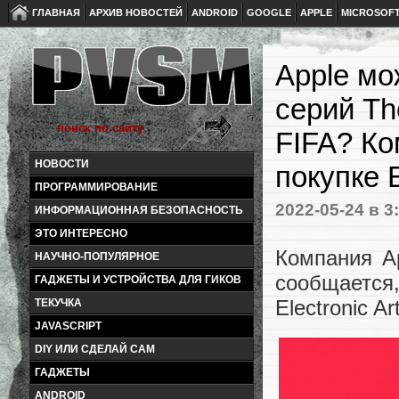
ГЛАВНАЯ
АРХИВ НОВОСТЕЙ
ANDROID
GOOGLE
APPLE
MICROSOF
Apple мо
серий The
FIFA? Ко
НОВОСТИ
покупке E
ПРОГРАММИРОВАНИЕ
2022-05-24
в 3
ИНФОРМАЦИОННАЯ БЕЗОПАСНОСТЬ
ЭТО ИНТЕРЕСНО
Компания Ap
НАУЧНО-ПОПУЛЯРНОЕ
сообщается
ГАДЖЕТЫ И УСТРОЙСТВА ДЛЯ ГИКОВ
Electronic A
ТЕКУЧКА
JAVASCRIPT
DIY ИЛИ СДЕЛАЙ САМ
ГАДЖЕТЫ
ANDROID