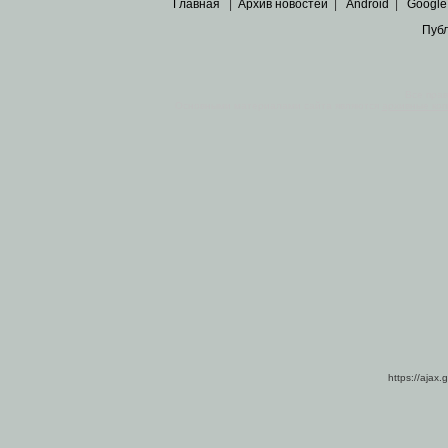
Главная
|
Архив новостей
|
Android
|
Google
Пуб
Все пра
Основными материалами сайта являются
архивные ко
https://ajax.