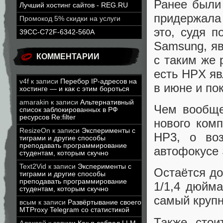
Ранее были 
Лучший хостинг сайтов - REG.RU
придержала
Промокод 5% скидки на услуги
это, судя п
39CC-C72F-6342-560A
Samsung, яв
КОММЕНТАРИИ
с таким же 
есть HPX яв
v4f
к записи
Перебор IP-адресов на
в июне и по
хостинге — и как с этим бороться
amarakin
к записи
Альтернативный
Чем вообще
список заблокированных в РФ
ресурсов Re:filter
нового комп
ResizeOn
к записи
Эксперименты с
HP3, о во
тиграми и другие способы
преподавать программирование
автофокусе
студентам, которым скучно
Text2Vid
к записи
Эксперименты с
Остаётся до
тиграми и другие способы
преподавать программирование
1/1,4 дюйм
студентам, которым скучно
самый круп
всым
к записи
Развёртывание своего
MTProxy Telegram со статистикой
Также стои