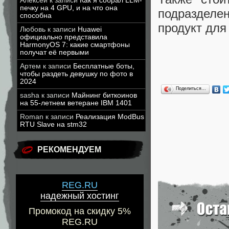
Алексей
к записи
Как я собрал LLM-
печку на 4 GPU, и на что она
подразделен
способна
продукт для
Любовь
к записи
Huawei
официально представила
HarmonyOS 7: какие смартфоны
получат её первыми
Артем
к записи
Бесплатные боты,
чтобы раздеть девушку по фото в
2024
Поделиться…
sasha
к записи
Майнинг биткоинов
на 55-летнем ветеране IBM 1401
Roman
к записи
Реализация ModBus
RTU Slave на stm32
РЕКОМЕНДУЕМ
REG.RU
надежный хостинг
Промокод на скидку 5%
REG.RU