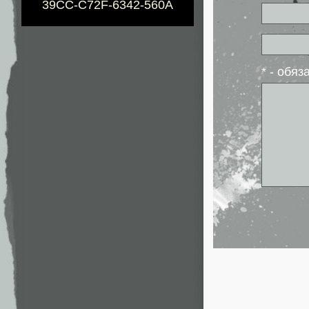
39CC-C72F-6342-560A
* - обя