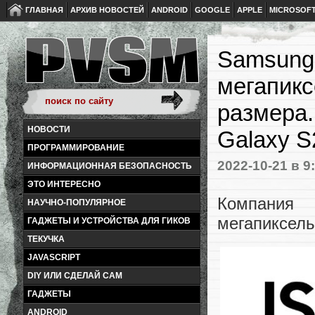
ГЛАВНАЯ
АРХИВ НОВОСТЕЙ
ANDROID
GOOGLE
APPLE
MICROSOF
Samsung 
мегапикс
размера.
НОВОСТИ
Galaxy S
ПРОГРАММИРОВАНИЕ
2022-10-21
в 9
ИНФОРМАЦИОННАЯ БЕЗОПАСНОСТЬ
ЭТО ИНТЕРЕСНО
Компания
НАУЧНО-ПОПУЛЯРНОЕ
мегапиксел
ГАДЖЕТЫ И УСТРОЙСТВА ДЛЯ ГИКОВ
ТЕКУЧКА
JAVASCRIPT
DIY ИЛИ СДЕЛАЙ САМ
ГАДЖЕТЫ
ANDROID