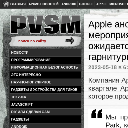
ГЛАВНАЯ
АРХИВ НОВОСТЕЙ
ANDROID
GOOGLE
APPLE
MICROSOF
Apple ан
мероприя
ожидаетс
НОВОСТИ
гарнитур
ПРОГРАММИРОВАНИЕ
2023-05-18
в 6
ИНФОРМАЦИОННАЯ БЕЗОПАСНОСТЬ
ЭТО ИНТЕРЕСНО
Компания Ap
НАУЧНО-ПОПУЛЯРНОЕ
квартале Ap
ГАДЖЕТЫ И УСТРОЙСТВА ДЛЯ ГИКОВ
которое про
ТЕКУЧКА
JAVASCRIPT
DIY ИЛИ СДЕЛАЙ САМ
Мы пр
ГАДЖЕТЫ
Park, 
ANDROID