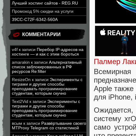
Лучший хостинг сайтов - REG.RU
Промокод 5% скидки на услуги
39CC-C72F-6342-560A
КОММЕНТАРИИ
v4f
к записи
Перебор IP-адресов на
хостинге — и как с этим бороться
Палмер Лаки
amarakin
к записи
Альтернативный
список заблокированных в РФ
Всемирная
ресурсов Re:filter
предназначе
ResizeOn
к записи
Эксперименты с
тиграми и другие способы
Apple также
преподавать программирование
студентам, которым скучно
для iPhone, 
Text2Vid
к записи
Эксперименты с
тиграми и другие способы
Ожидается
преподавать программирование
студентам, которым скучно
систему xr
всым
к записи
Развёртывание своего
само устро
MTProxy Telegram со статистикой
что презент