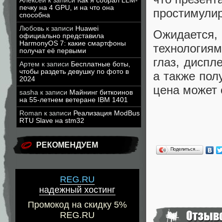
Алексей
к записи
Как я собрал LLM-
печку на 4 GPU, и на что она
простимули
способна
Любовь
к записи
Huawei
Ожидается
официально представила
HarmonyOS 7: какие смартфоны
технология
получат её первыми
глаз, диспл
Артем
к записи
Бесплатные боты,
чтобы раздеть девушку по фото в
а также пол
2024
цена может 
sasha
к записи
Майнинг биткоинов
на 55-летнем ветеране IBM 1401
Roman
к записи
Реализация ModBus
RTU Slave на stm32
РЕКОМЕНДУЕМ
Поделиться…
REG.RU
надежный хостинг
Промокод на скидку 5%
REG.RU