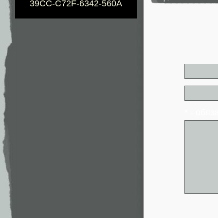
39CC-C72F-6342-560A
* - обя