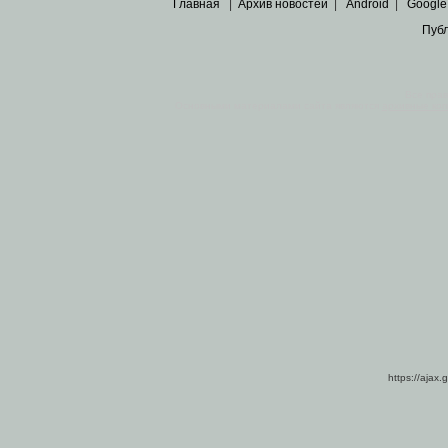
Главная
|
Архив новостей
|
Android
|
Google
Пуб
Все пра
Основными материалами сайта являются
архивные ко
https://ajax.