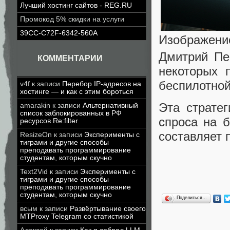
Лучший хостинг сайтов - REG.RU
Промокод 5% скидки на услуги
39CC-C72F-6342-560A
Изображение
Дмитрий Пе
КОММЕНТАРИИ
некоторых 
беспилотной
v4f
к записи
Перебор IP-адресов на
хостинге — и как с этим бороться
Эта страте
amarakin
к записи
Альтернативный
список заблокированных в РФ
спроса на 
ресурсов Re:filter
составляет 
ResizeOn
к записи
Эксперименты с
тиграми и другие способы
преподавать программирование
студентам, которым скучно
Text2Vid
к записи
Эксперименты с
тиграми и другие способы
преподавать программирование
студентам, которым скучно
Поделиться…
всым
к записи
Развёртывание своего
MTProxy Telegram со статистикой