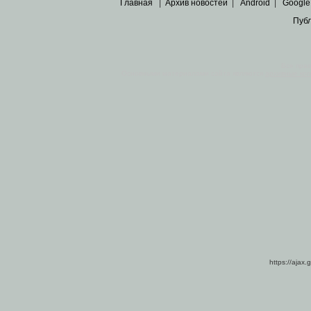
Главная
|
Архив новостей
|
Android
|
Google
Пуб
Все пра
Основными материалами сайта являются
архивные ко
https://ajax.