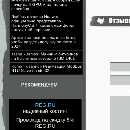
Алексей
к записи
Как я собрал LLM-
печку на 4 GPU, и на что она
способна
Любовь
к записи
Huawei
официально представила
HarmonyOS 7: какие смартфоны
получат её первыми
Артем
к записи
Бесплатные боты,
чтобы раздеть девушку по фото в
2024
sasha
к записи
Майнинг биткоинов
на 55-летнем ветеране IBM 1401
Roman
к записи
Реализация ModBus
RTU Slave на stm32
РЕКОМЕНДУЕМ
* - обя
REG.RU
надежный хостинг
Промокод на скидку 5%
REG.RU