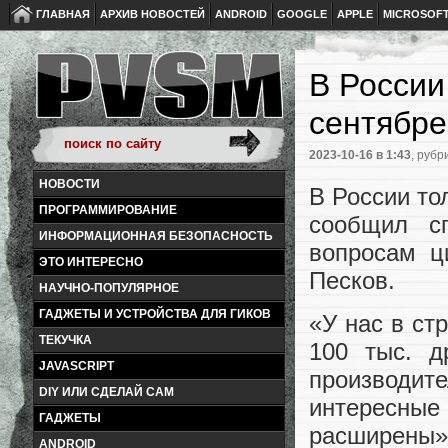
ГЛАВНАЯ
АРХИВ НОВОСТЕЙ
ANDROID
GOOGLE
APPLE
MICROSOF
В России
сентябре
2023-10-16
в 1:43
, рубр
НОВОСТИ
В России то
ПРОГРАММИРОВАНИЕ
сообщил с
ИНФОРМАЦИОННАЯ БЕЗОПАСНОСТЬ
вопросам ц
ЭТО ИНТЕРЕСНО
Песков.
НАУЧНО-ПОПУЛЯРНОЕ
ГАДЖЕТЫ И УСТРОЙСТВА ДЛЯ ГИКОВ
«У нас в ст
ТЕКУЧКА
100 тыс. д
JAVASCRIPT
производит
DIY ИЛИ СДЕЛАЙ САМ
интересные
ГАДЖЕТЫ
расширены»
ANDROID