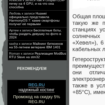
Алексей
к записи
Как я собрал LLM-
печку на 4 GPU, и на что она
способна
Любовь
к записи
Huawei
Общая площа
официально представила
HarmonyOS 7: какие смартфоны
такую же 
получат её первыми
станциях у
Артем
к записи
Бесплатные боты,
чтобы раздеть девушку по фото в
солнечных
2024
«Хевел»), 
sasha
к записи
Майнинг биткоинов
на 55-летнем ветеране IBM 1401
кабельных л
Roman
к записи
Реализация ModBus
RTU Slave на stm32
Гетеростр
преимуществ
РЕКОМЕНДУЕМ
они отлич
электроэне
также в ус
REG.RU
надежный хостинг
+85°С), име
Промокод на скидку 5%
REG.RU