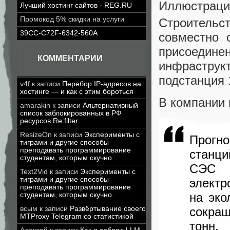
Иллюстраци
Лучший хостинг сайтов - REG.RU
Промокод 5% скидки на услуги
Строительст
39CC-C72F-6342-560A
совместно 
присоедин
КОММЕНТАРИИ
инфрастр
подстанция
v4f
к записи
Перебор IP-адресов на
хостинге — и как с этим бороться
В компании 
amarakin
к записи
Альтернативный
список заблокированных в РФ
ресурсов Re:filter
ResizeOn
к записи
Эксперименты с
Прогно
тиграми и другие способы
преподавать программирование
станци
студентам, которым скучно
СЭС с
Text2Vid
к записи
Эксперименты с
тиграми и другие способы
элект
преподавать программирование
на эко
студентам, которым скучно
всым
к записи
Развёртывание своего
сокра
MTProxy Telegram со статистикой
тонн.