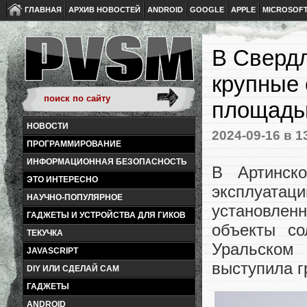
ГЛАВНАЯ
АРХИВ НОВОСТЕЙ
ANDROID
GOOGLE
APPLE
MICROSOF
В Свердл
крупные
площадь
НОВОСТИ
2024-09-16
в 1
ПРОГРАММИРОВАНИЕ
ИНФОРМАЦИОННАЯ БЕЗОПАСНОСТЬ
В Артинск
ЭТО ИНТЕРЕСНО
эксплуата
НАУЧНО-ПОПУЛЯРНОЕ
установлен
ГАДЖЕТЫ И УСТРОЙСТВА ДЛЯ ГИКОВ
объекты со
ТЕКУЧКА
Уральском
JAVASCRIPT
выступила г
DIY ИЛИ СДЕЛАЙ САМ
ГАДЖЕТЫ
ANDROID