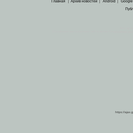
Главная
|
Архив новостей
|
Android
|
Google
Пуб
Все пра
Основными материалами сайта являются
архивные ко
https://ajax.