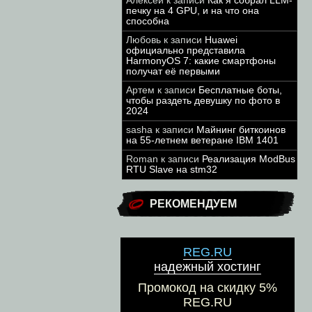
Алексей
к записи
Как я собрал LLM-
печку на 4 GPU, и на что она
способна
Любовь
к записи
Huawei
официально представила
HarmonyOS 7: какие смартфоны
получат её первыми
Артем
к записи
Бесплатные боты,
чтобы раздеть девушку по фото в
2024
sasha
к записи
Майнинг биткоинов
на 55-летнем ветеране IBM 1401
Roman
к записи
Реализация ModBus
RTU Slave на stm32
РЕКОМЕНДУЕМ
REG.RU
надежный хостинг
Промокод на скидку 5%
REG.RU