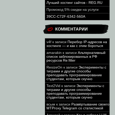
Лучший хостинг сайтов - REG.RU
Промокод 5% скидки на услуги
39CC-C72F-6342-560A
КОММЕНТАРИИ
v4f
к записи
Перебор IP-адресов на
хостинге — и как с этим бороться
amarakin
к записи
Альтернативный
список заблокированных в РФ
ресурсов Re:filter
ResizeOn
к записи
Эксперименты с
тиграми и другие способы
преподавать программирование
студентам, которым скучно
Text2Vid
к записи
Эксперименты с
тиграми и другие способы
преподавать программирование
студентам, которым скучно
всым
к записи
Развёртывание своего
MTProxy Telegram со статистикой