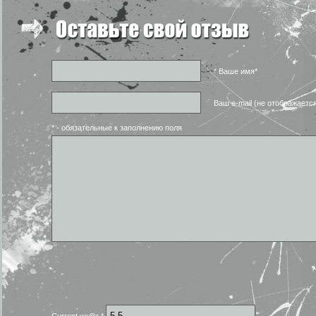
* Ваше имя*
Ваш e-mail (не отображаетс
* - обязательные к заполнению поля
Current ye@r
*