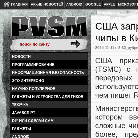
ГЛАВНАЯ
АРХИВ НОВОСТЕЙ
ANDROID
GOOGLE
APPLE
MICROSOF
США зап
чипы в К
2024-11-11
в 2:32
, рубр
НОВОСТИ
США приказ
ПРОГРАММИРОВАНИЕ
(TSMC) с п
ИНФОРМАЦИОННАЯ БЕЗОПАСНОСТЬ
передовых
ЭТО ИНТЕРЕСНО
используютс
НАУЧНО-ПОПУЛЯРНОЕ
чем пишет R
ГАДЖЕТЫ И УСТРОЙСТВА ДЛЯ ГИКОВ
ТЕКУЧКА
Министерст
JAVASCRIPT
котором вв
DIY ИЛИ СДЕЛАЙ САМ
сложные чи
ГАДЖЕТЫ
более, пр
ANDROID