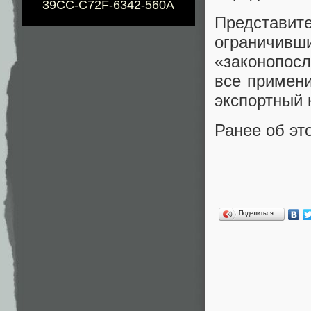
39CC-C72F-6342-560A
Представит
ограничивш
«законопос
все примен
экспортный 
Ранее об э
Поделиться…