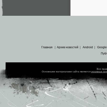
Главная
|
Архив новостей
|
Android
|
Google
Пуб
Все пра
Основными материалами сайта являются
архивные ко