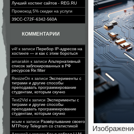
Лучший хостинг сайтов - REG.RU
Промокод 5% скидки на услуги
39CC-C72F-6342-560A
КОММЕНТАРИИ
v4f
к записи
Перебор IP-адресов на
хостинге — и как с этим бороться
amarakin
к записи
Альтернативный
список заблокированных в РФ
ресурсов Re:filter
ResizeOn
к записи
Эксперименты с
тиграми и другие способы
преподавать программирование
студентам, которым скучно
Text2Vid
к записи
Эксперименты с
тиграми и другие способы
преподавать программирование
студентам, которым скучно
всым
к записи
Развёртывание своего
MTProxy Telegram со статистикой
Изображение