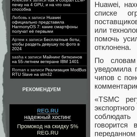
Алексей
к записи
Как я собрал LLM-
Huawei, на
печку на 4 GPU, и на что она
способна
списке ог
Любовь
к записи
Huawei
поставщиков
официально представила
HarmonyOS 7: какие смартфоны
или техноло
получат её первыми
помочь уси
Артем
к записи
Бесплатные боты,
чтобы раздеть девушку по фото в
отклонена.
2024
sasha
к записи
Майнинг биткоинов
По словам
на 55-летнем ветеране IBM 1401
уведомила 
Roman
к записи
Реализация ModBus
RTU Slave на stm32
чипов с пон
комментари
РЕКОМЕНДУЕМ
«TSMC рег
экспортно
REG.RU
соблюдать
надежный хостинг
говорится 
Промокод на скидку 5%
переданном 
REG.RU