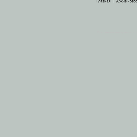
Главная
|
Архив ново
Основными материалами 