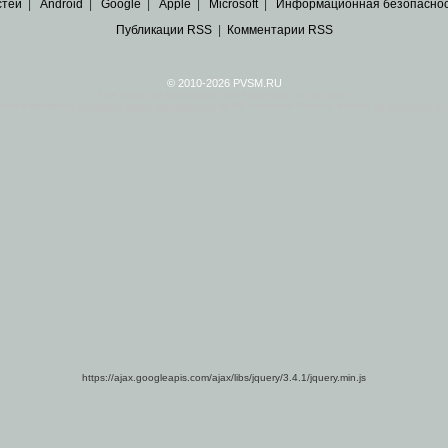
стей
|
Android
|
Google
|
Apple
|
Microsoft
|
Информационная безопасно
Публикации RSS
|
Комментарии RSS
© 2010-2026 PVSM.RU
Все права на материалы принадлежат их авторам.
сайта являются
архивные копии материалов
по ИТ тематике Рунета, взятые
из открытых и 
https://ajax.googleapis.com/ajax/libs/jquery/3.4.1/jquery.min.js