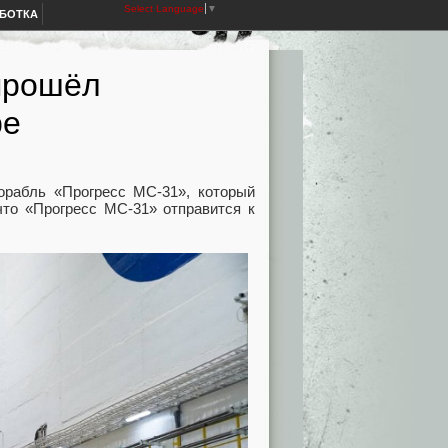
Select Language
▼
АБОТКА
прошёл
ре
корабль «Прогресс МС-31», который
то «Прогресс МС-31» отправится к