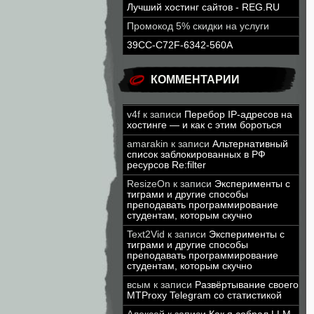
Лучший хостинг сайтов - REG.RU
Промокод 5% скидки на услуги
39CC-C72F-6342-560A
КОММЕНТАРИИ
v4f
к записи
Перебор IP-адресов на
хостинге — и как с этим бороться
amarakin
к записи
Альтернативный
список заблокированных в РФ
ресурсов Re:filter
ResizeOn
к записи
Эксперименты с
тиграми и другие способы
преподавать программирование
студентам, которым скучно
Text2Vid
к записи
Эксперименты с
тиграми и другие способы
преподавать программирование
студентам, которым скучно
всым
к записи
Развёртывание своего
MTProxy Telegram со статистикой