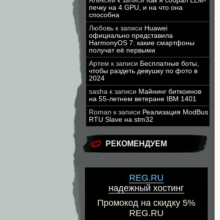
Алексей
к записи
Как я собрал LLM-
печку на 4 GPU, и на что она
способна
Любовь
к записи
Huawei
официально представила
HarmonyOS 7: какие смартфоны
получат её первыми
Артем
к записи
Бесплатные боты,
чтобы раздеть девушку по фото в
2024
sasha
к записи
Майнинг биткоинов
на 55-летнем ветеране IBM 1401
Roman
к записи
Реализация ModBus
RTU Slave на stm32
РЕКОМЕНДУЕМ
REG.RU
надежный хостинг
Промокод на скидку 5%
REG.RU