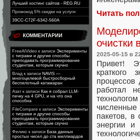
Лучший хостинг сайтов - REG.RU
Читать по
Промокод 5% скидки на услуги
39CC-C72F-6342-560A
Моделир
КОММЕНТАРИИ
очистки 
FreeAIVideo
к записи
Эксперименты
2025-05-15
в 2
с тиграми и другие способы
преподавать программирование
Привет! Эт
студентам, которым скучно
краткого 
Влад
к записи
NAVIS —
многоцелевой быстросборный
процессов 
беспилотный катамаран
работал н
Азат
к записи
Как я собрал LLM-
печку на 4 GPU, и на что она
технолого
способна
численные
FileCompare
к записи
Эксперименты
с тиграми и другие способы
пакетов, в
преподавать программирование
энергии и
студентам, которым скучно
Феликс
к записи
База данных
технологич
простых чисел до ста миллиардов