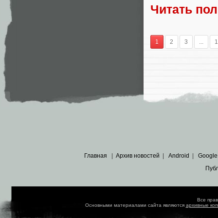
Читать по
1
2
3
...
1
Главная
|
Архив новостей
|
Android
|
Google
Пуб
Все пра
Основными материалами сайта являются
архивные ко