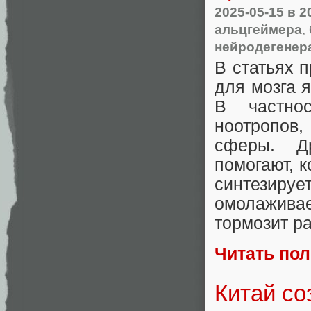
2025-05-15
в 2
альцгеймера
,
нейродегенер
В статьях 
для мозга 
В частно
ноотропов
сферы. Др
помогают, 
синтезиру
омолажива
тормозит р
Читать по
Китай со