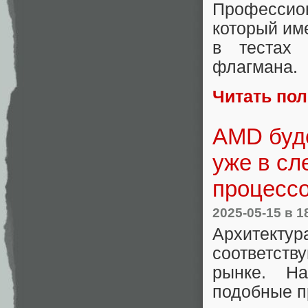
Профессио
который им
в тестах 
флагмана.
Читать по
AMD буде
уже в сл
процессо
2025-05-15
в 1
Архитек
соответств
рынке. На
подобные п