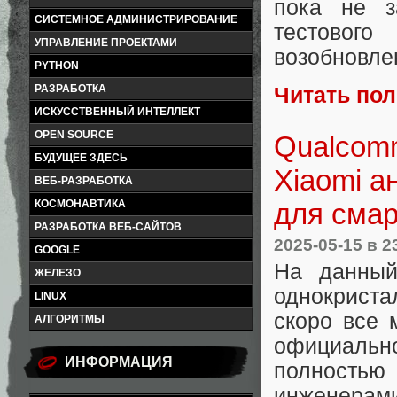
пока не з
СИСТЕМНОЕ АДМИНИСТРИРОВАНИЕ
тестовог
УПРАВЛЕНИЕ ПРОЕКТАМИ
возобновле
PYTHON
РАЗРАБОТКА
Читать по
ИСКУССТВЕННЫЙ ИНТЕЛЛЕКТ
OPEN SOURCE
Qualcomm
БУДУЩЕЕ ЗДЕСЬ
Xiaomi 
ВЕБ-РАЗРАБОТКА
для смар
КОСМОНАВТИКА
РАЗРАБОТКА ВЕБ-САЙТОВ
2025-05-15
в 2
GOOGLE
На данный
ЖЕЛЕЗО
однокрист
LINUX
скоро все 
АЛГОРИТМЫ
официально
ИНФОРМАЦИЯ
полность
инженерами