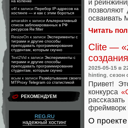
и реинжини
на коленке
позволяют 
v4f
к записи
Перебор IP-адресов на
хостинге — и как с этим бороться
осваивать 
amarakin
к записи
Альтернативный
список заблокированных в РФ
Читать по
ресурсов Re:filter
ResizeOn
к записи
Эксперименты с
тиграми и другие способы
Сlite — 
преподавать программирование
студентам, которым скучно
создания
Text2Vid
к записи
Эксперименты с
тиграми и другие способы
преподавать программирование
2025-05-15
в 2
студентам, которым скучно
hinting
,
сезон 
всым
к записи
Развёртывание своего
Привет! Э
MTProxy Telegram со статистикой
конкурса
«
РЕКОМЕНДУЕМ
рассказать
фреймворк 
REG.RU
О проекте
надежный хостинг