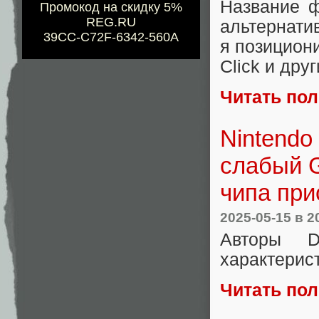
Название 
Промокод на скидку 5%
REG.RU
альтернати
39CC-C72F-6342-560A
я позицион
Click и др
Читать по
Nintendo
слабый G
чипа при
2025-05-15
в 2
Авторы D
характерист
Читать по