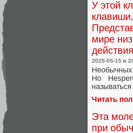
У этой к
клавиши,
Представ
мире низ
действи
2025-05-15
в 2
Необычных 
Но Hesper
называться
Читать по
Эта моле
при обыч