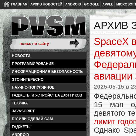
ГЛАВНАЯ
АРХИВ НОВОСТЕЙ
ANDROID
GOOGLE
APPLE
MICROSOF
АРХИВ З
SpaceX в
девятому
НОВОСТИ
Федерал
ПРОГРАММИРОВАНИЕ
ИНФОРМАЦИОННАЯ БЕЗОПАСНОСТЬ
авиации 
ЭТО ИНТЕРЕСНО
2025-05-15
в 2
НАУЧНО-ПОПУЛЯРНОЕ
Федерально
ГАДЖЕТЫ И УСТРОЙСТВА ДЛЯ ГИКОВ
15 мая о
ТЕКУЧКА
девятого те
JAVASCRIPT
DIY ИЛИ СДЕЛАЙ САМ
лимит годо
ГАДЖЕТЫ
Однако Spa
ANDROID