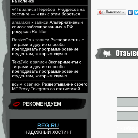
на коленке
v4f
к записи
Перебор IP-адресов на
Поделиться…
хостинге — и как с этим бороться
amarakin
к записи
Альтернативный
список заблокированных в РФ
ресурсов Re:filter
ResizeOn
к записи
Эксперименты с
тиграми и другие способы
преподавать программирование
студентам, которым скучно
Text2Vid
к записи
Эксперименты с
тиграми и другие способы
преподавать программирование
студентам, которым скучно
всым
к записи
Развёртывание своего
MTProxy Telegram со статистикой
РЕКОМЕНДУЕМ
REG.RU
* - обя
надежный хостинг