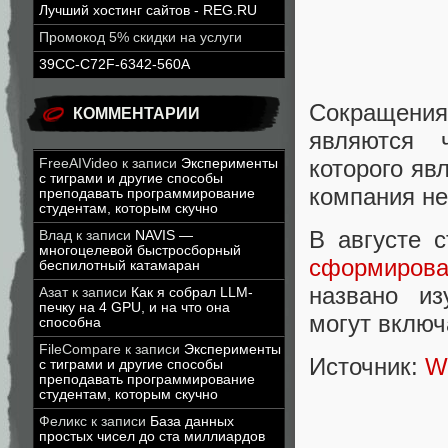
Лучший хостинг сайтов - REG.RU
Промокод 5% скидки на услуги
39CC-C72F-6342-560A
Сокращения
КОММЕНТАРИИ
являются 
которого яв
FreeAIVideo
к записи
Эксперименты
с тиграми и другие способы
компания не
преподавать программирование
студентам, которым скучно
В августе 
Влад
к записи
NAVIS —
многоцелевой быстросборный
сформирова
беспилотный катамаран
названо из
Азат
к записи
Как я собрал LLM-
печку на 4 GPU, и на что она
могут включ
способна
FileCompare
к записи
Эксперименты
Источник:
W
с тиграми и другие способы
преподавать программирование
студентам, которым скучно
Феликс
к записи
База данных
простых чисел до ста миллиардов