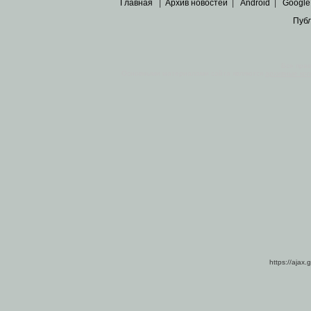
Главная
|
Архив новостей
|
Android
|
Google
Пуб
Все пра
Основными материалами сайта являются
архивные ко
https://ajax.