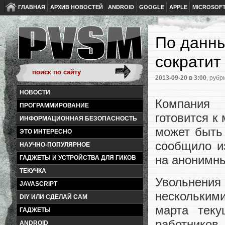
ГЛАВНАЯ
АРХИВ НОВОСТЕЙ
ANDROID
GOOGLE
APPLE
MICROSOF
По данны
сократит
2013-09-20
в 3:00
, рубр
НОВОСТИ
Компания 
ПРОГРАММИРОВАНИЕ
готовится к
ИНФОРМАЦИОННАЯ БЕЗОПАСНОСТЬ
может быть
ЭТО ИНТЕРЕСНО
сообщило из
НАУЧНО-ПОПУЛЯРНОЕ
на анонимны
ГАДЖЕТЫ И УСТРОЙСТВА ДЛЯ ГИКОВ
ТЕКУЧКА
Увольнения 
JAVASCRIPT
несколькими
DIY ИЛИ СДЕЛАЙ САМ
марта тек
ГАДЖЕТЫ
работнико
ANDROID