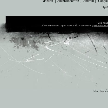
Главная
|
Архив новостей
|
Android
|
Google
Пуб
Все пра
Основными материалами сайта являются
архивные ко
https://ajax.