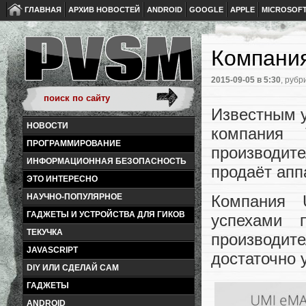
ГЛАВНАЯ
АРХИВ НОВОСТЕЙ
ANDROID
GOOGLE
APPLE
MICROSOF
Компания
2015-09-05
в 5:30
, рубр
Известным у
НОВОСТИ
компания
ПРОГРАММИРОВАНИЕ
производит
ИНФОРМАЦИОННАЯ БЕЗОПАСНОСТЬ
продаёт апп
ЭТО ИНТЕРЕСНО
НАУЧНО-ПОПУЛЯРНОЕ
Компания 
ГАДЖЕТЫ И УСТРОЙСТВА ДЛЯ ГИКОВ
успехами 
ТЕКУЧКА
производи
JAVASCRIPT
достаточно 
DIY ИЛИ СДЕЛАЙ САМ
ГАДЖЕТЫ
ANDROID