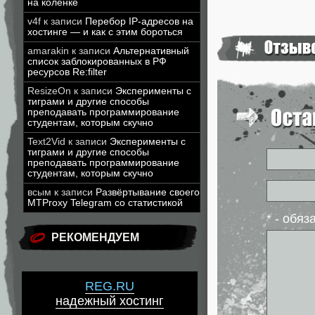
на коленке
v4f
к записи
Перебор IP-адресов на
хостинге — и как с этим бороться
amarakin
к записи
Альтернативный
список заблокированных в РФ
ресурсов Re:filter
ResizeOn
к записи
Эксперименты с
тиграми и другие способы
преподавать программирование
студентам, которым скучно
Text2Vid
к записи
Эксперименты с
тиграми и другие способы
преподавать программирование
студентам, которым скучно
всым
к записи
Развёртывание своего
MTProxy Telegram со статистикой
* - обя
РЕКОМЕНДУЕМ
REG.RU
надежный хостинг