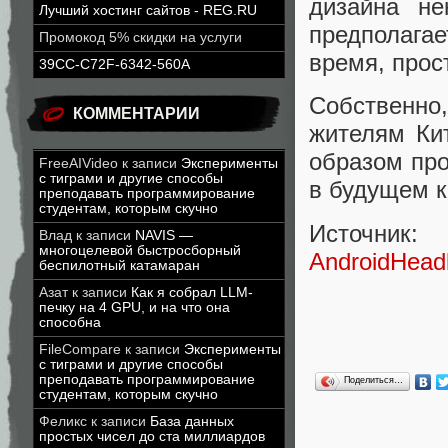
дизайна не
Лучший хостинг сайтов - REG.RU
предполага
Промокод 5% скидки на услуги
время, прос
39CC-C72F-6342-560A
Собственно
КОММЕНТАРИИ
жителям Ки
образом про
FreeAIVideo
к записи
Эксперименты
с тиграми и другие способы
в будущем к
преподавать программирование
студентам, которым скучно
Источник:
Влад
к записи
NAVIS —
многоцелевой быстросборный
AndroidHeadl
беспилотный катамаран
Азат
к записи
Как я собрал LLM-
печку на 4 GPU, и на что она
способна
FileCompare
к записи
Эксперименты
с тиграми и другие способы
преподавать программирование
Поделиться…
студентам, которым скучно
Феликс
к записи
База данных
простых чисел до ста миллиардов