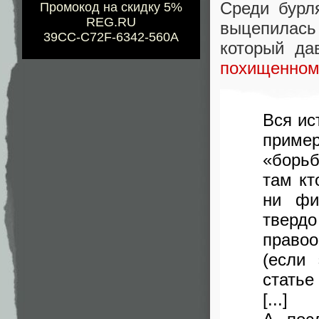
Среди бурл
Промокод на скидку 5%
REG.RU
выцепилась 
39CC-C72F-6342-560A
который да
похищенном
Вся ис
приме
«борьб
там кт
ни фи
твер
правоо
(если
статье
[...]