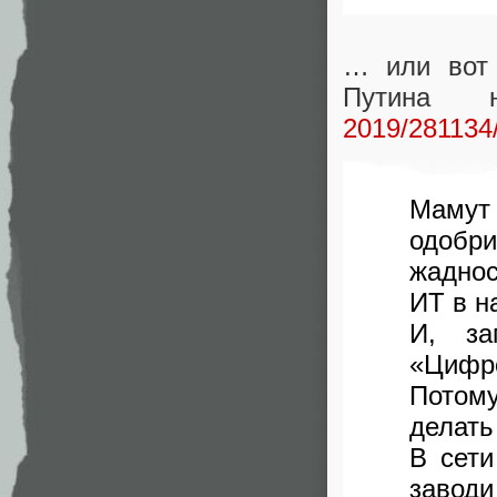
… или вот 
Путина
2019/281134
Мамут
одобри
жаднос
ИТ в н
И, за
«Цифро
Потом
делать
В сети
заводи