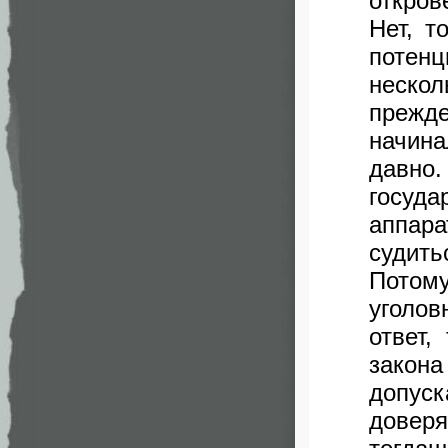
откров
Нет, т
потен
неско
прежд
начин
давно
госуд
аппара
судить
Потому
уголов
ответ,
закон
допус
доверя