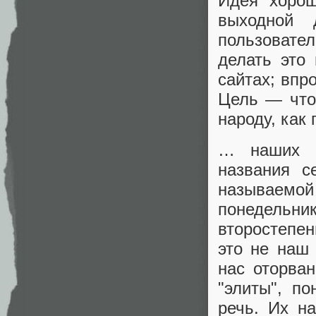
Идея хорош
выходной 
пользовате
делать это
сайтах; впр
Цель — что
народу, как 
… наших т
названия с
называемо
понедельник
второстепен
это не наш
нас оторва
"элиты", п
речь. Их н