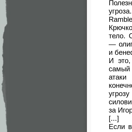
Полез
угроз
Ramble
Крючк
тело. 
— олиг
и бене
И это
самый 
атаки
конеч
угроз
силови
за Иго
[...]
Если в