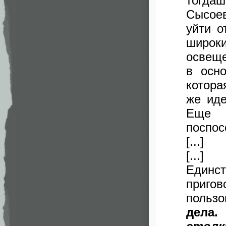
тогда
Сысое
уйти о
широк
освеще
в осн
котора
же иде
Еще у
поспо
[...]
[...]
Единс
приго
пользо
дела