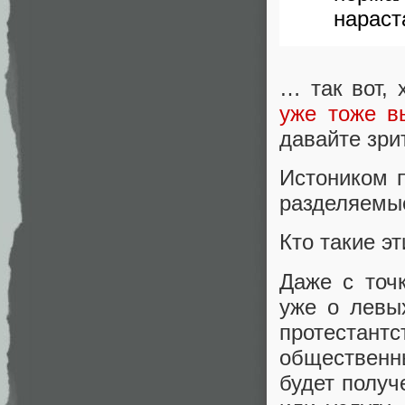
нараст
… так вот, 
уже тоже в
давайте зри
Истоником п
разделяемы
Кто такие э
Даже с точк
уже о левы
протестант
общественн
будет полу