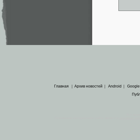
Главная
|
Архив новостей
|
Android
|
Google
Пуб
Все пра
Основными материалами сайта являются
архивные ко