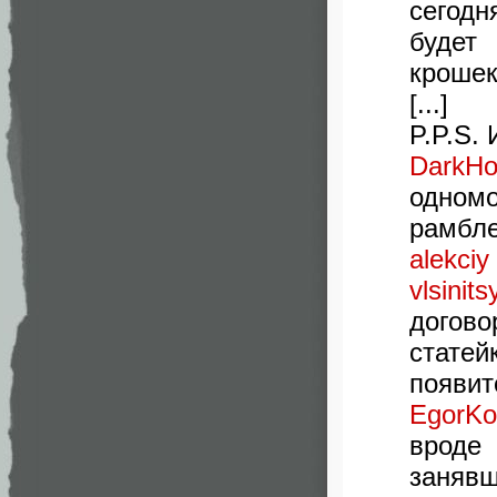
сегодн
будет
крошек
[...]
P.P.S.
DarkHo
одном
рамбле
alekciy
vlsinits
догов
стате
появит
EgorKo
вроде
заняв