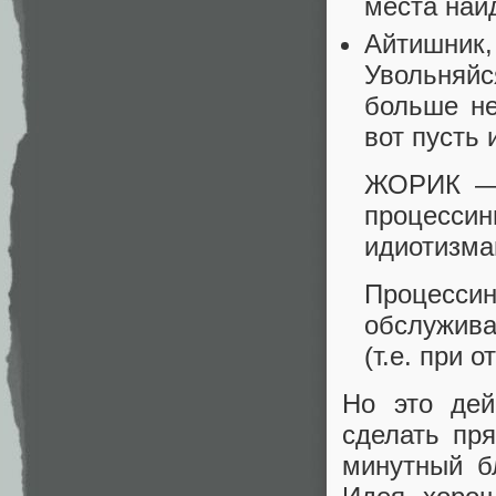
места най
Айтишник
Увольняй
больше не
вот пусть 
ЖОРИК — 
процесс
идиотизма
Процесс
обслужив
(т.е. при 
Но это дей
сделать пр
минутный бл