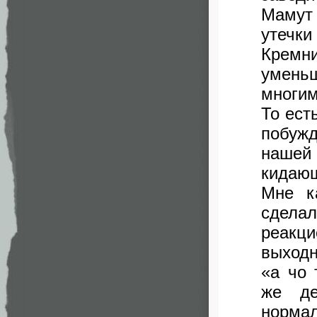
Мамут 
утечк
Кремн
умень
многим
То ест
побуж
нашей
кидающ
Мне к
сдела
реакц
выходн
«а чо 
же де
норма