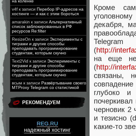
на коленке
Кроме сам
v4f
к записи
Перебор IP-адресов на
хостинге — и как с этим бороться
уголовному
amarakin
к записи
Альтернативный
декабря, м
список заблокированных в РФ
правообла
ресурсов Re:filter
ResizeOn
к записи
Эксперименты с
Teleg
тиграми и другие способы
(
http://inter
преподавать программирование
студентам, которым скучно
на еще не
Text2Vid
к записи
Эксперименты с
(
http://inter
тиграми и другие способы
преподавать программирование
связаны, 
студентам, которым скучно
совпадение
всым
к записи
Развёртывание своего
MTProxy Telegram со статистикой
глубоко и
почеркивал
РЕКОМЕНДУЕМ
черновик 2 
и тезисно (
REG.RU
какие-то зв
надежный хостинг