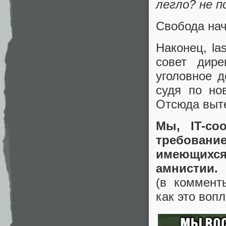
легло? не п
Свобода нач
Наконец, la
совет дир
уголовное д
судя по но
Отсюда выте
Мы, IT-со
требовани
имеющихс
амнистии.
(в коммент
как это воп