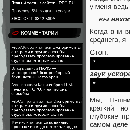
Лучший хостинг сайтов - REG.RU
у меня ведь
Промокод 5% скидки на услуги
… вы наход
39CC-C72F-6342-560A
Когда они 
КОММЕНТАРИИ
среднего, я..
FreeAIVideo
к записи
Эксперименты
Стоп.
с тиграми и другие способы
преподавать программирование
студентам, которым скучно
*
Влад
к записи
NAVIS —
звук уско
многоцелевой быстросборный
беспилотный катамаран
*
Азат
к записи
Как я собрал LLM-
печку на 4 GPU, и на что она
способна
Мы, IT-шни
FileCompare
к записи
Эксперименты
с тиграми и другие способы
краткий, н
преподавать программирование
студентам, которым скучно
глубокие пр
Феликс
к записи
База данных
самом деле 
простых чисел до ста миллиардов