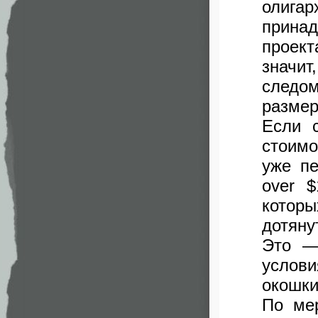
олига
прина
проек
значит
следо
размер
Если с
стоим
уже п
over 
котор
дотяну
Это —
услов
окошки
По мер