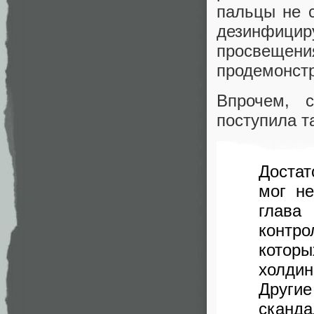
пальцы не с
дезинфицир
просвещени
продемонст
Впрочем, 
поступила т
Достат
мог не
глава
контр
котор
холдин
Другие
сканд