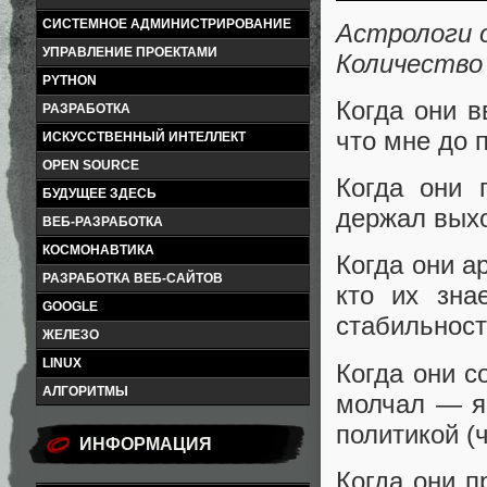
СИСТЕМНОЕ АДМИНИСТРИРОВАНИЕ
Астрологи 
УПРАВЛЕНИЕ ПРОЕКТАМИ
Количество 
PYTHON
Когда они 
РАЗРАБОТКА
что мне до 
ИСКУССТВЕННЫЙ ИНТЕЛЛЕКТ
OPEN SOURCE
Когда они 
БУДУЩЕЕ ЗДЕСЬ
держал выхо
ВЕБ-РАЗРАБОТКА
КОСМОНАВТИКА
Когда они а
РАЗРАБОТКА ВЕБ-САЙТОВ
кто их зна
GOOGLE
стабильност
ЖЕЛЕЗО
LINUX
Когда они 
АЛГОРИТМЫ
молчал — я 
политикой (
ИНФОРМАЦИЯ
Когда они 