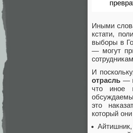
превра
Иными слова
кстати, пол
выборы в Г
— могут пр
сотрудникам
И поскольку
отрасль
— н
что иное 
обсуждаемы
это наказа
который он
Айтишник,