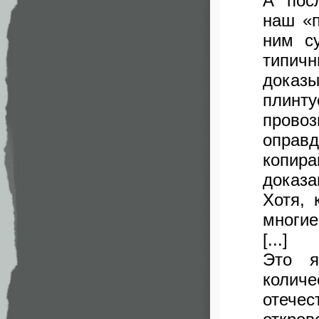
А пос
наш «п
ним с
типичн
доказы
плинту
пров
оправд
копир
доказ
Хотя, 
многие
[...]
Это я
коли
отече