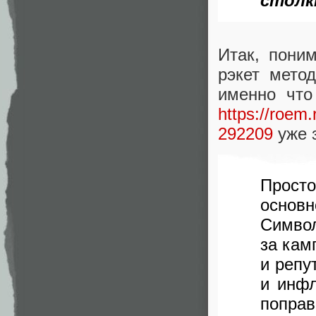
столк
Итак, пони
рэкет мето
именно чт
https://roem
292209
уже 
Просто
основ
Символ
за кам
и репу
и инфл
поправ