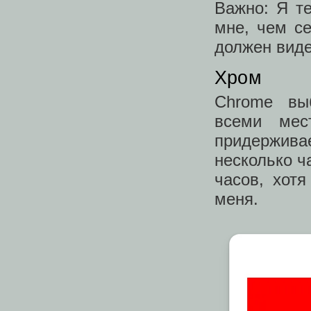
Важно: Я т
мне, чем с
должен виде
Хром
Chrome вы
всеми мес
придержив
несколько ч
часов, хот
меня.