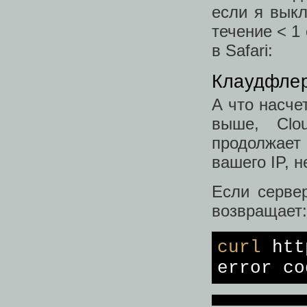
если я выкл
течение < 1
в Safari:
Клаудфле
А что насче
выше, Clo
продолжает 
вашего IP, 
Если серве
возвращает:
curl
http
error
co