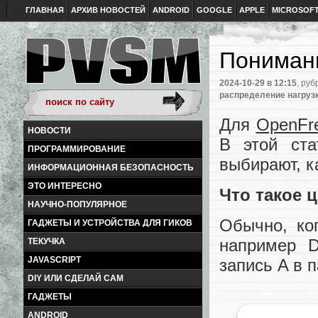
ГЛАВНАЯ
АРХИВ НОВОСТЕЙ
ANDROID
GOOGLE
APPLE
MICROSOF
Понимани
2024-10-29
в 12:15
, руб
распределение нагруз
Для
OpenF
НОВОСТИ
В этой ст
ПРОГРАММИРОВАНИЕ
выбирают, к
ИНФОРМАЦИОННАЯ БЕЗОПАСНОСТЬ
ЭТО ИНТЕРЕСНО
Что такое 
НАУЧНО-ПОПУЛЯРНОЕ
Обычно, ко
ГАДЖЕТЫ И УСТРОЙСТВА ДЛЯ ГИКОВ
например D
ТЕКУЧКА
JAVASCRIPT
запись A в 
DIY ИЛИ СДЕЛАЙ САМ
ГАДЖЕТЫ
ANDROID