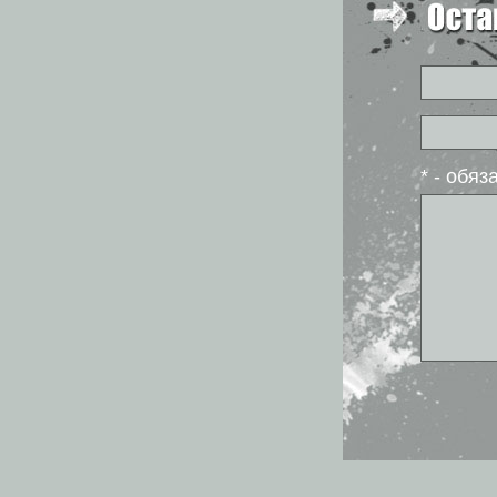
* - обя