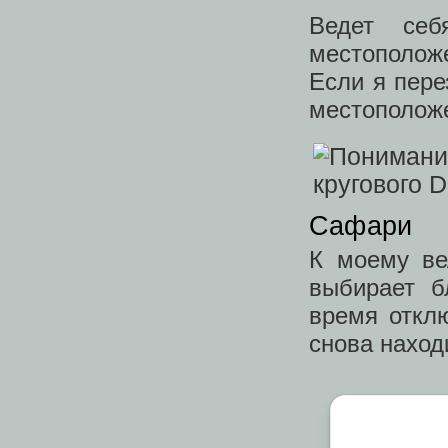
Ведет себ
местополож
Если я пере
местополож
Сафари
К моему ве
выбирает б
время отклю
снова наход