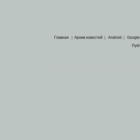
Главная
|
Архив новостей
|
Android
|
Google
Пуб
Все пра
Основными материалами сайта являются
архивные ко