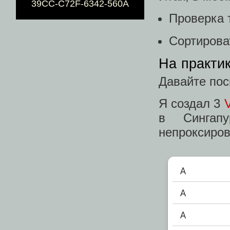
39CC-C72F-6342-560A
Проверка 
Сортирова
На практи
Давайте пос
Я создал 3
в Сингап
непроксиров