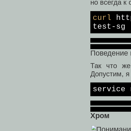
но всегда к 
curl
http
test-sg
Поведение 
Так что же
Допустим, я
service
Хром