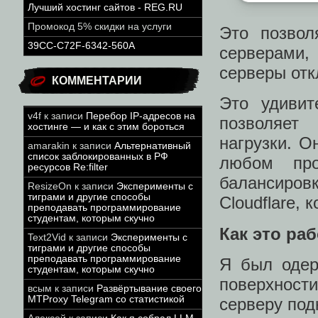
Лучший хостинг сайтов - REG.RU
Промокод 5% скидки на услуги
Это позвол
39CC-C72F-6342-560A
серверами
серверы отк
КОММЕНТАРИИ
Это удивит
v4f
к записи
Перебор IP-адресов на
позволяет
хостинге — и как с этим бороться
нагрузки. О
amarakin
к записи
Альтернативный
список заблокированных в РФ
любом пр
ресурсов Re:filter
балансировк
ResizeOn
к записи
Эксперименты с
тиграми и другие способы
Cloudflare,
преподавать программирование
студентам, которым скучно
Как это ра
Text2Vid
к записи
Эксперименты с
тиграми и другие способы
преподавать программирование
Я был одер
студентам, которым скучно
поверхности
всым
к записи
Развёртывание своего
MTProxy Telegram со статистикой
серверу под