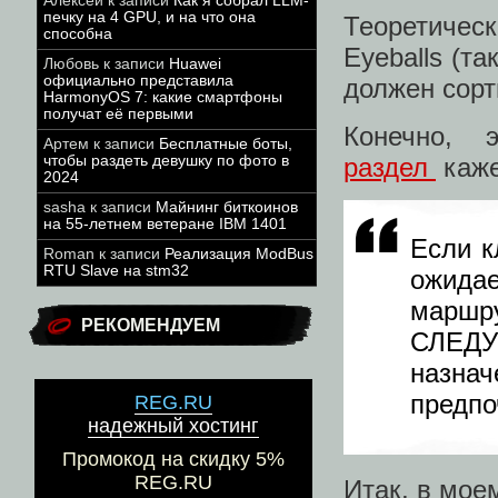
Алексей
к записи
Как я собрал LLM-
печку на 4 GPU, и на что она
Теоретичес
способна
Eyeballs (т
Любовь
к записи
Huawei
официально представила
должен сорт
HarmonyOS 7: какие смартфоны
получат её первыми
Конечно,
Артем
к записи
Бесплатные боты,
чтобы раздеть девушку по фото в
раздел
каже
2024
sasha
к записи
Майнинг биткоинов
на 55-летнем ветеране IBM 1401
Если к
Roman
к записи
Реализация ModBus
RTU Slave на stm32
ожида
маршр
РЕКОМЕНДУЕМ
СЛЕДУ
назнач
предпо
REG.RU
надежный хостинг
Промокод на скидку 5%
REG.RU
Итак, в мое