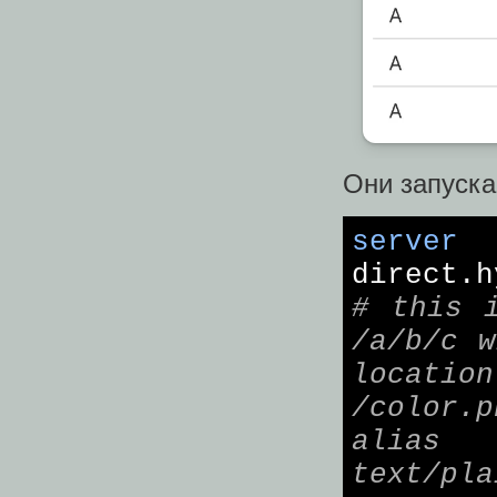
Они запуска
server
direct.
# this 
/a/b/c w
locati
/color.
alias 
text/pla