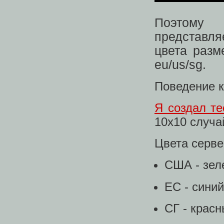
Поэтому 
представля
цвета разм
eu/us/sg.
Поведение к
Я создал т
10x10 случ
Цвета серв
США - зел
ЕС - синий
СГ - крас