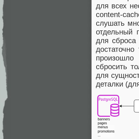
для всех н
content-cac
слушать мно
отдельный 
для сброса
достаточно 
произошло 
сбросить т
для сущност
деталки (для