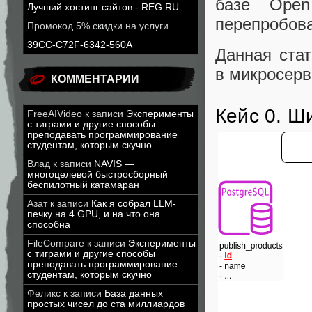
базе Open
Лучший хостинг сайтов - REG.RU
перепробов
Промокод 5% скидки на услуги
39CC-C72F-6342-560A
Данная стат
в микросерв
КОММЕНТАРИИ
Кейс 0. Ш
FreeAIVideo
к записи
Эксперименты
с тиграми и другие способы
преподавать программирование
студентам, которым скучно
Влад
к записи
NAVIS —
многоцелевой быстросборный
беспилотный катамаран
Азат
к записи
Как я собрал LLM-
печку на 4 GPU, и на что она
способна
FileCompare
к записи
Эксперименты
с тиграми и другие способы
преподавать программирование
студентам, которым скучно
Феликс
к записи
База данных
простых чисел до ста миллиардов