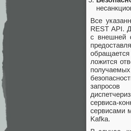
несанкцио
Все указан
REST API. Д
с внешней 
предостав
обращается
ложится отв
получаемы
безопаснос
запросов
диспетчери
сервиса-кон
сервисами м
Kafka.