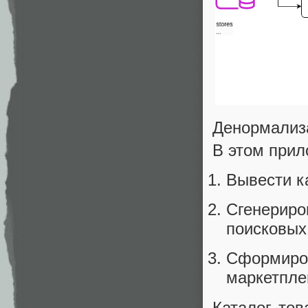
Денормализ
В этом при
Вывести ка
Сгенерир
поисковых
Сформиро
маркетпле
Каталог тов