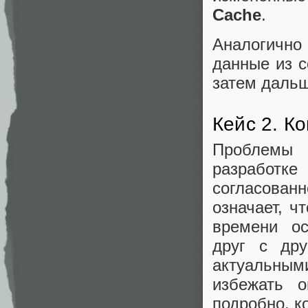
Cache
.
Аналогичн
данные из c
затем дальш
Кейс 2. К
Проблемы 
разработк
согласован
означает, ч
времени ос
друг с др
актуальными
избежать о
подробно, к