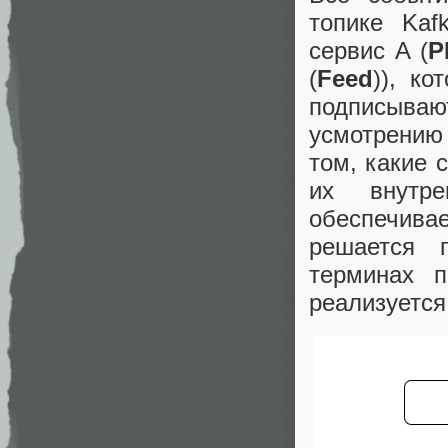
топике Kaf
сервис A (
P
(
Feed
)), к
подписываю
усмотрению
том, какие 
их внутр
обеспечива
решается 
терминах п
реализуетс