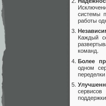
Надежно
Исключен
системы п
работы одн
Независи
Каждый се
развертыв
команд.
Более пр
одном се
переделки
Улучшен
сервисов
поддержки,