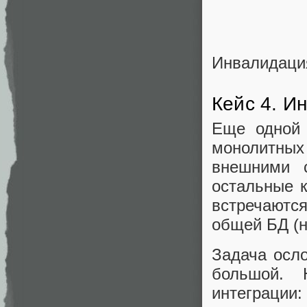
Инвалидаци
Кейс 4. И
Еще одной 
монолитны
внешними 
остальные 
встречаютс
общей БД (н
Задача осл
большой. 
интеграции: