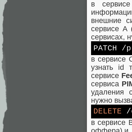
в сервис
информаци
внешние с
сервисе A 
сервисах, 
PATCH
/p
в сервисе 
узнать id
сервисе
Fe
сервиса
PI
удаления 
нужно вызв
DELETE
/
в сервисе B
оффера) и