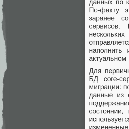
данных по 
По-факту э
заранее с
сервисов
нескольких
отправляет
наполнить
актуальном 
Для первич
БД core-с
миграции: п
данные из 
поддержа
состоянии,
использует
измененные