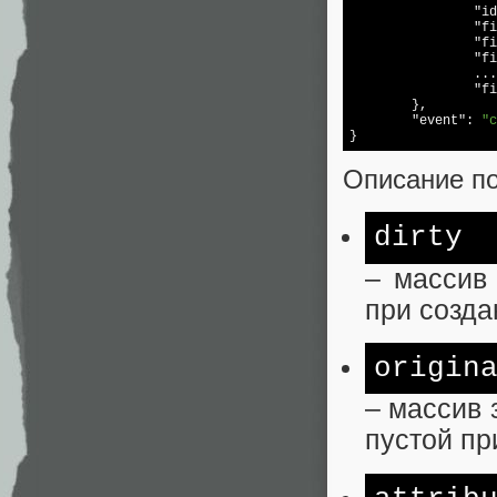
"id
"fi
"fi
"fi
		...,

"fi
	},

"event"
: 
"c
}
Описание п
dirty
– массив
при созда
origin
– массив 
пустой пр