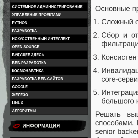
Основные п
СИСТЕМНОЕ АДМИНИСТРИРОВАНИЕ
УПРАВЛЕНИЕ ПРОЕКТАМИ
Сложный о
PYTHON
РАЗРАБОТКА
Сбор и от
ИСКУССТВЕННЫЙ ИНТЕЛЛЕКТ
фильтраци
OPEN SOURCE
БУДУЩЕЕ ЗДЕСЬ
Консистен
ВЕБ-РАЗРАБОТКА
Инвалидац
КОСМОНАВТИКА
core-серви
РАЗРАБОТКА ВЕБ-САЙТОВ
GOOGLE
Интеграц
ЖЕЛЕЗО
большого 
LINUX
АЛГОРИТМЫ
Решать вы
способами. 
ИНФОРМАЦИЯ
senior back