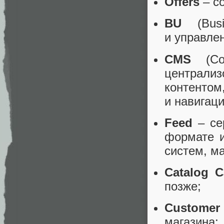
Offers
– c
BU
(Busi
и управле
CMS
(Con
централ
контент
и навигаци
Feed
– се
формате и
систем, м
Catalog 
позже;
Customer
магазина;