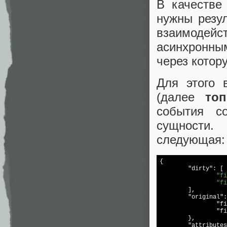
В качестве
нужны резул
взаимодей
асинхронны
через котор
Для этого 
(далее
то
события с
сущности.
следующая:
{

"dirty"
: [

"fi
"fi
	],

"original"
:
"fi
"fi
	},

"attributes