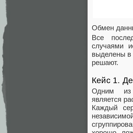
Обмен данн
Все после
случаями и
выделены в 
решают.
Кейс 1. Д
Одним из 
является ра
Каждый сер
независи
сгруппирова
хорошо лож