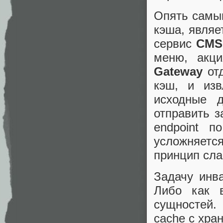
Опять самы
кэша, являе
сервис
CMS
меню, акц
Gateway
отд
кэш, и изв
исходные 
отправить з
endpoint 
усложняет
принцип сла
Задачу инв
Либо как 
сущностей.
cache с хра