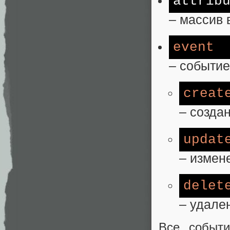
attrib
– массив 
event
– событие
creat
– создан
updat
– измен
delet
– удале
Все событи