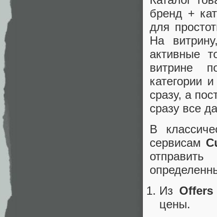
бренд + кат
для просто
На витрину
активные т
витрине п
категории и
сразу, а по
сразу все д
В классиче
сервисам
C
отправить
определенны
Из
Offers
цены.