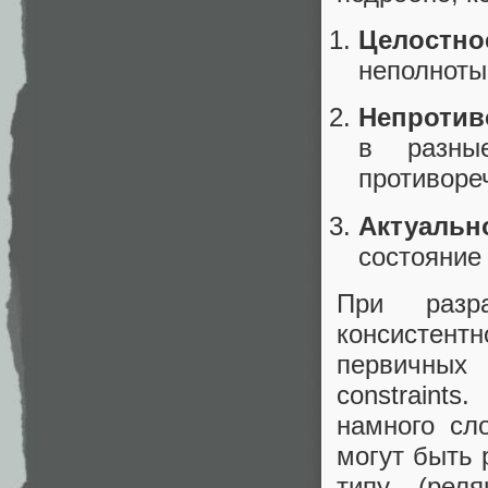
Целостно
неполноты
Непротив
в разны
противореч
Актуаль
состояние
При разр
консистент
первичных
constraint
намного сл
могут быть 
типу (реля