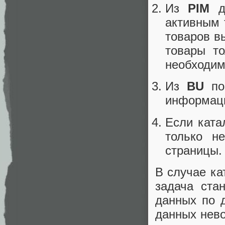
Из
PIM
дл
активным 
товаров в
товары то
необходим
Из
BU
по 
информация
Если ката
только н
страницы.
В случае ка
задача ста
данных по 
данных нев