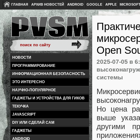
ГЛАВНАЯ
АРХИВ НОВОСТЕЙ
ANDROID
GOOGLE
APPLE
MICROSOF
Практиче
микросе
Open So
НОВОСТИ
2025-07-05
в 6
ПРОГРАММИРОВАНИЕ
высоконагруж
ИНФОРМАЦИОННАЯ БЕЗОПАСНОСТЬ
системы
ЭТО ИНТЕРЕСНО
Микросерв
НАУЧНО-ПОПУЛЯРНОЕ
высоконагр
ГАДЖЕТЫ И УСТРОЙСТВА ДЛЯ ГИКОВ
ТЕКУЧКА
Но цена ра
JAVASCRIPT
выше указа
DIY ИЛИ СДЕЛАЙ САМ
другими п
ГАДЖЕТЫ
приложениях
ANDROID