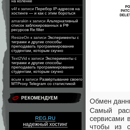
на коленке
v4f
к записи
Перебор IP-адресов на
хостинге — и как с этим бороться
amarakin
к записи
Альтернативный
список заблокированных в РФ
ресурсов Re:filter
ResizeOn
к записи
Эксперименты с
тиграми и другие способы
преподавать программирование
студентам, которым скучно
Text2Vid
к записи
Эксперименты с
тиграми и другие способы
преподавать программирование
студентам, которым скучно
всым
к записи
Развёртывание своего
MTProxy Telegram со статистикой
РЕКОМЕНДУЕМ
Обмен данн
Самый рас
сервисами в
REG.RU
надежный хостинг
чтобы из 