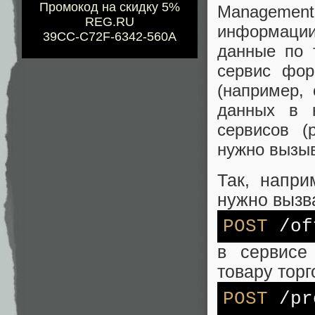
Промокод на скидку 5%
Managemen
REG.RU
информации
39CC-C72F-6342-560A
данные по 
сервис фор
(например,
данных в 
сервисов (
нужно вызыв
Так, напри
нужно вызв
POST
/of
в сервисе 
товару тор
POST
/pr