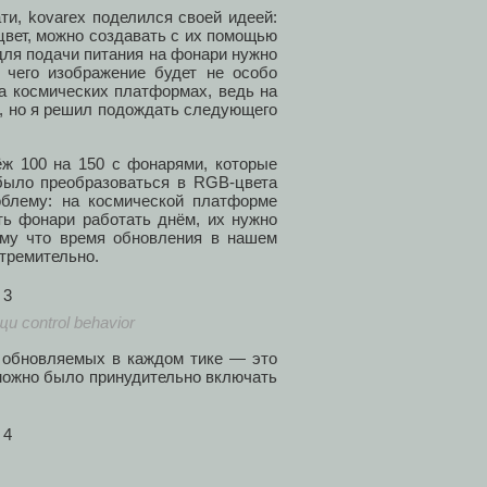
ти, kovarex поделился своей идеей:
вет, можно создавать с их помощью
для подачи питания на фонари нужно
 чего изображение будет не особо
на космических платформах, ведь на
, но я решил подождать следующего
ёж 100 на 150 с фонарями, которые
было преобразоваться в RGB-цвета
блему: на космической платформе
ть фонари работать днём, их нужно
тому что время обновления в нашем
тремительно.
 control behavior
и обновляемых в каждом тике — это
 можно было принудительно включать