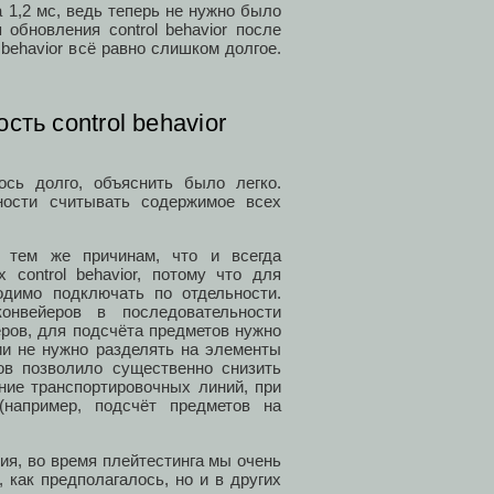
 1,2 мс, ведь теперь не нужно было
обновления control behavior после
 behavior всё равно слишком долгое.
ть control behavior
лось долго, объяснить было легко.
ности считывать содержимое всех
 тем же причинам, что и всегда
control behavior, потому что для
димо подключать по отдельности.
онвейеров в последовательности
еров, для подсчёта предметов нужно
нии не нужно разделять на элементы
ов позволило существенно снизить
ение транспортировочных линий, при
(например, подсчёт предметов на
ия, во время плейтестинга мы очень
 как предполагалось, но и в других