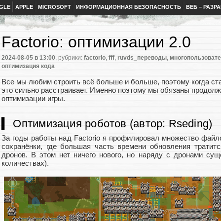
GLE
APPLE
MICROSOFT
ИНФОРМАЦИОННАЯ БЕЗОПАСНОСТЬ
ВЕБ – РАЗР
Factorio: оптимизации 2.0
2024-08-05
в 13:00
, рубрики:
factorio
,
fff
,
ruvds_переводы
,
многопользовате
оптимизация кода
Все мы любим строить всё больше и больше, поэтому когда ст
это сильно расстраивает. Именно поэтому мы обязаны продолж
оптимизации игры.
▍ Оптимизация роботов (автор: Rseding)
За годы работы над Factorio я профилировал множество файл
сохранёнки, где большая часть времени обновления тратитс
дронов. В этом нет ничего нового, но наряду с дронами су
количествах).