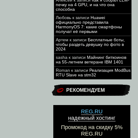
Алексей
к записи
Как я собрал LLM-
печку на 4 GPU, и на что она
способна
Любовь
к записи
Huawei
официально представила
HarmonyOS 7: какие смартфоны
получат её первыми
Артем
к записи
Бесплатные боты,
чтобы раздеть девушку по фото в
2024
sasha
к записи
Майнинг биткоинов
на 55-летнем ветеране IBM 1401
Roman
к записи
Реализация ModBus
RTU Slave на stm32
РЕКОМЕНДУЕМ
REG.RU
надежный хостинг
Промокод на скидку 5%
REG.RU