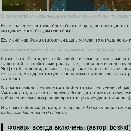
Опция отладки, позволяющая отображать счётчик «остави
Если значение счётчика блока больше нуля, он помещается в 
мы циклически обходим один бакет.
Если счётчик блока становится равным нулю, то он удаляется и
Сканирование бакетов для отображения блоков (скорость 50
Кроме того, благодаря этой новой системе я смог заменит
сущностей со свойствами радара так, чтобы они использовал
Эффект был неожиданным — радары как сущности стали зани
из-за того, что дронстанции теперь можно использовать как 
так много.
В другом файле сохранения плейтеста мы повысили общую 
Учитывая то, что это не должно было дать никакого осязаем
добавление функции радара дронстанциям ухудшит ситуацию), 
Итак, мы добились успеха, и
в версии 2.0 дронстанции имею
радиусом действия в два блока
.
▍ Фонари всегда включены (автор: boskid)