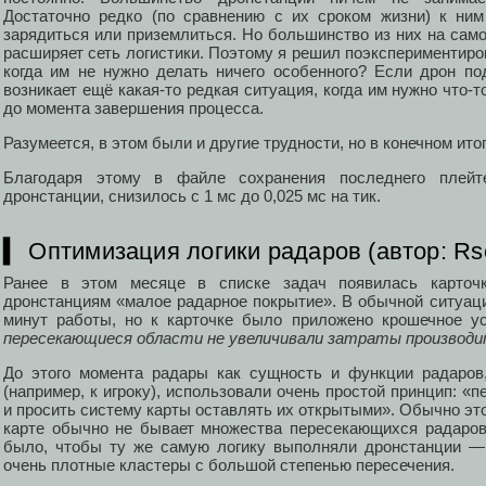
Достаточно редко (по сравнению с их сроком жизни) к ни
зарядиться или приземлиться. Но большинство из них на само
расширяет сеть логистики. Поэтому я решил поэкспериментиров
когда им не нужно делать ничего особенного? Если дрон по
возникает ещё какая-то редкая ситуация, когда им нужно что-т
до момента завершения процесса.
Разумеется, в этом были и другие трудности, но в конечном ито
Благодаря этому в файле сохранения последнего плейте
дронстанции, снизилось с 1 мс до 0,025 мс на тик.
▍ Оптимизация логики радаров (автор: Rs
Ранее в этом месяце в списке задач появилась карточ
дронстанциям «малое радарное покрытие». В обычной ситуаци
минут работы, но к карточке было приложено крошечное у
пересекающиеся области не увеличивали затраты производ
До этого момента радары как сущность и функции радаров
(например, к игроку), использовали очень простой принцип: «
и просить систему карты оставлять их открытыми». Обычно это
карте обычно не бывает множества пересекающихся радаров
было, чтобы ту же самую логику выполняли дронстанции —
очень плотные кластеры с большой степенью пересечения.