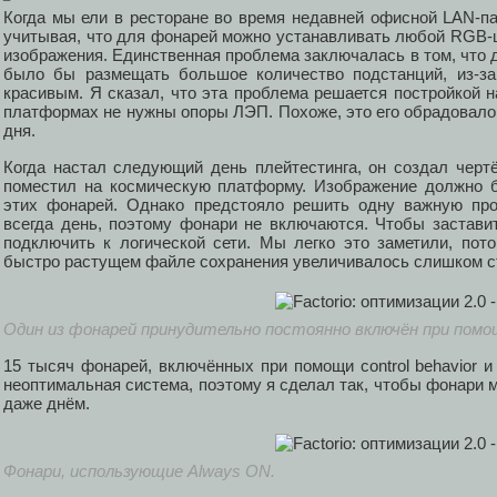
Когда мы ели в ресторане во время недавней офисной LAN-па
учитывая, что для фонарей можно устанавливать любой RGB-ц
изображения. Единственная проблема заключалась в том, что 
было бы размещать большое количество подстанций, из-за
красивым. Я сказал, что эта проблема решается постройкой 
платформах не нужны опоры ЛЭП. Похоже, это его обрадовало
дня.
Когда настал следующий день плейтестинга, он создал черт
поместил на космическую платформу. Изображение должно 
этих фонарей. Однако предстояло решить одну важную про
всегда день, поэтому фонари не включаются. Чтобы застави
подключить к логической сети. Мы легко это заметили, по
быстро растущем файле сохранения увеличивалось слишком с
Один из фонарей принудительно постоянно включён при помощи
15 тысяч фонарей, включённых при помощи control behavior 
неоптимальная система, поэтому я сделал так, чтобы фонари
даже днём.
Фонари, использующие Always ON.