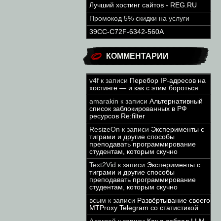
Лучший хостинг сайтов - REG.RU
Промокод 5% скидки на услуги
39CC-C72F-6342-560A
КОММЕНТАРИИ
v4f
к записи
Перебор IP-адресов на
хостинге — и как с этим бороться
amarakin
к записи
Альтернативный
список заблокированных в РФ
ресурсов Re:filter
ResizeOn
к записи
Эксперименты с
тиграми и другие способы
преподавать программирование
студентам, которым скучно
Text2Vid
к записи
Эксперименты с
тиграми и другие способы
преподавать программирование
студентам, которым скучно
всым
к записи
Развёртывание своего
MTProxy Telegram со статистикой