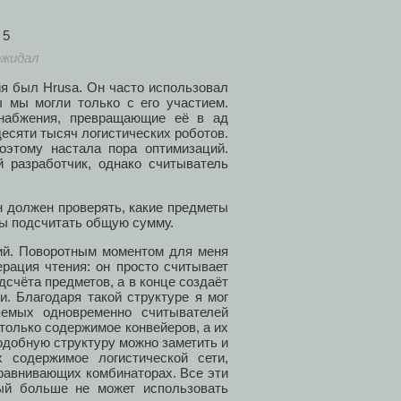
ожидал
ия был Hrusa. Он часто использовал
ы мы могли только с его участием.
снабжения, превращающие её в ад
десяти тысяч логистических роботов.
поэтому настала пора оптимизаций.
й разработчик, однако считыватель
н должен проверять, какие предметы
обы подсчитать общую сумму.
ий. Поворотным моментом для меня
ерация чтения: он просто считывает
дсчёта предметов, а в конце создаёт
и. Благодаря такой структуре я мог
яемых одновременно считывателей
 только содержимое конвейеров, а их
добную структуру можно заметить и
 содержимое логистической сети,
равнивающих комбинаторах. Все эти
рый больше не может использовать