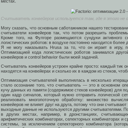
местах.
Считыватель конвейеров используется там, где я этого не 
Могу сказать, что основным саботажником нашего тестирован
считыватели конвейеров так, что потом разрешить проблем
Кроме того, на Фулгоре размещаются сундуки активного 
логистических роботов: в воздухе постоянно находится более 
Я не могу наказывать Hrusa за то, что он играет в игру, 
Оптимизацией кода логистических роботов занимался друго
конвейеров и control behavior были моей задачей.
Считыватель конвейеров устроен крайне просто: каждый тик о
находятся на конвейерах и сколько их в каждом из стеков, чт
Оптимизация считывателей выполнялась в несколько итерац
стало осознание того, что считыватель — это в основном оп
кучу данных из памяти (содержимое стеков конвейеров) для по
один кадр сигналов, который нужно отправить логической сет
реализовать многопоточную обработку: множество вычисл
конвейеров не влияет друг на друга, потому что они считывают
выходные данные не используются другими считывателями. По
в других местах, например, в дронстанциях, считывающих
арифметических комбинаторах, селекторных комбинаторах и с
системы, за исключением селекторного комбинатора (кото