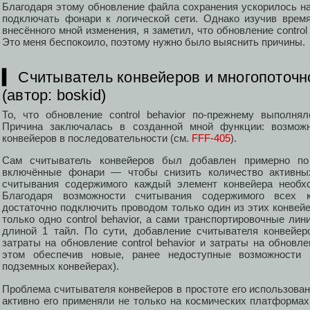
Благодаря этому обновление файла сохранения ускорилось на
подключать фонари к логической сети. Однако изучив время 
внесённого мной изменения, я заметил, что обновление control
Это меня беспокоило, поэтому нужно было выяснить причины.
▍ Считыватель конвейеров и многопоточнос
(автор: boskid)
То, что обновление control behavior по-прежнему выполня
Причина заключалась в созданной мной функции: возмож
конвейеров в последовательности (см.
FFF-405
).
Сам считыватель конвейеров был добавлен примерно по
включённые фонари — чтобы снизить количество активных 
считывания содержимого каждый элемент конвейера необхо
Благодаря возможности считывания содержимого всех к
достаточно подключить проводом только один из этих конвей
только одно control behavior, а сами транспортировочные ли
длиной 1 тайл. По сути, добавление считывателя конвейер
затраты на обновление control behavior и затраты на обновл
этом обеспечив новые, ранее недоступные возможности 
подземных конвейерах).
Проблема считывателя конвейеров в простоте его использован
активно его применяли не только на космических платформах,