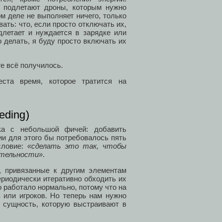
м подлетают дроны, которым нужно
м деле не выполняет ничего, только
ать: что, если просто отключать их,
длетает и нуждается в зарядке или
о делать, я буду просто включать их
ге всё получилось.
ста время, которое тратится на
eding)
ка с небольшой фичей: добавить
и для этого бы потребовалось пять
словие:
«сделать это так, чтобы
ительности»
.
, привязанные к другим элементам
периодически итеративно обходить их
 работало нормально, потому что на
 или игроков. Но теперь нам нужно
 сущность, которую выстраивают в