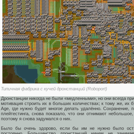
Типичная фабрика с кучей дронстанций (Roboport)
Дронстанции никогда не были «медленными», но они всегда прис
мотивация строить их в больших количествах; к тому же, их
Age, где нужно будет многое делать удалённо. Сохранение, 
плейтестинга, снова показало, что они отнимают небольшое,
поэтому я снова задумался о них.
Было бы очень здорово, если бы им не нужно было оста
постоянно. Большинство дронстанций ничем не занимает