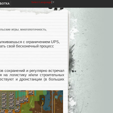
Select Language
▼
АБОТКА
льские игры
,
многопоточность
,
алкиваешься с ограничением UPS,
ать свой бесконечный процесс
ов сохранений и регулярно встречал
я на логистику и/или строительных
ществуют и дронстанции (в больших