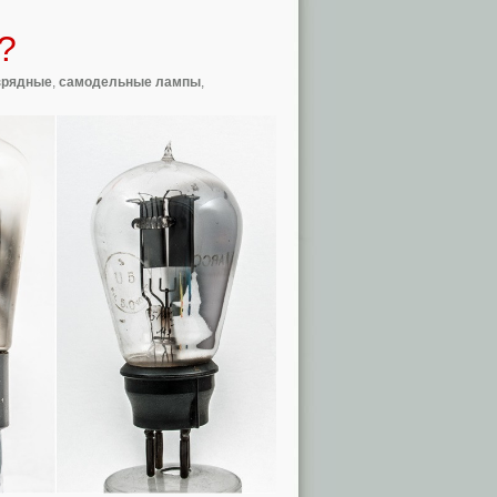
?
зрядные
,
самодельные лампы
,