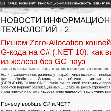
GLE
APPLE
MICROSOFT
ИНФОРМАЦИОННАЯ БЕЗОПАСНОСТЬ
ВЕБ – РАЗР
НОВОСТИ ИНФОРМАЦИО
ТЕХНОЛОГИЙ - 2
Пишем Zero‑Allocation конве
G‑кода на C# (.NET 10): как
из железа без GC‑пауз
2026-08-07
в 11:33
, рубрики:
.net10
,
c#13
,
cnc
,
g-code
,
ryujit
,
zero-allocation
Если в современных реалиях у разработчика возникает необх
для обработки G‑кода, он обычно смотрит в 
(GRBL/FluidNC/Linux‑CNC), либо пишет свой кастомный пар
проектов вариант реализации на.NET даже не рассматривается 
управляемой и потому недостаточно надежной (заслуженно или
Почему вообще C# и.NET?
У вас может возникнуть закономерный вопрос: зачем во