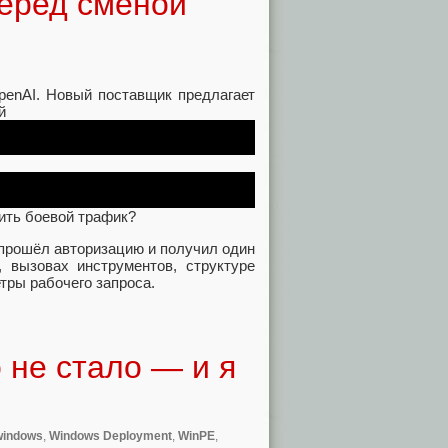
перед сменой
penAI. Новый поставщик предлагает
й
сить боевой трафик?
, прошёл авторизацию и получил один
, вызовах инструментов, структуре
тры рабочего запроса.
 не стало — и я
windows
,
Windows Deployment
,
WinPE
,