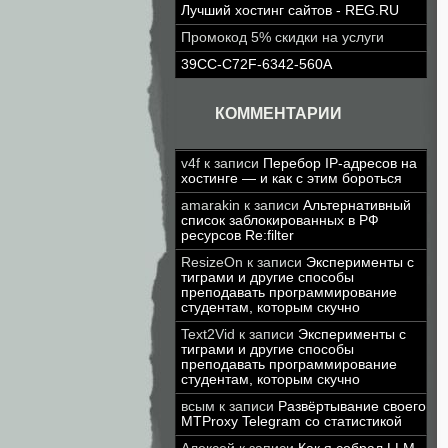
Лучший хостинг сайтов - REG.RU
Промокод 5% скидки на услуги
39CC-C72F-6342-560A
КОММЕНТАРИИ
v4f
к записи
Перебор IP-адресов на
хостинге — и как с этим бороться
amarakin
к записи
Альтернативный
список заблокированных в РФ
ресурсов Re:filter
ResizeOn
к записи
Эксперименты с
тиграми и другие способы
преподавать программирование
студентам, которым скучно
Text2Vid
к записи
Эксперименты с
тиграми и другие способы
преподавать программирование
студентам, которым скучно
всым
к записи
Развёртывание своего
MTProxy Telegram со статистикой