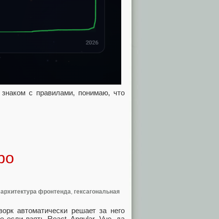
 знаком с правилами, понимаю, что
ро
,
архитектура фронтенда
,
гексагональная
орк автоматически решает за него
 если взять React, Angular, Vue, да