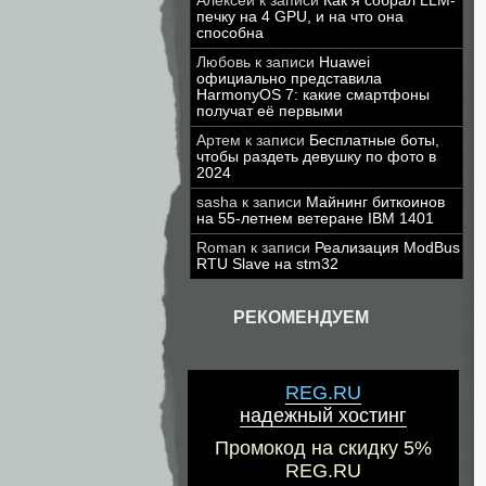
Алексей
к записи
Как я собрал LLM-
печку на 4 GPU, и на что она
способна
Любовь
к записи
Huawei
официально представила
HarmonyOS 7: какие смартфоны
получат её первыми
Артем
к записи
Бесплатные боты,
чтобы раздеть девушку по фото в
2024
sasha
к записи
Майнинг биткоинов
на 55-летнем ветеране IBM 1401
Roman
к записи
Реализация ModBus
RTU Slave на stm32
РЕКОМЕНДУЕМ
REG.RU
надежный хостинг
Промокод на скидку 5%
REG.RU