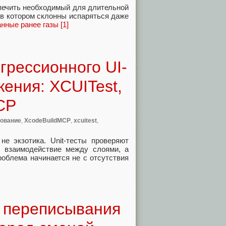
спечить необходимый для длительной
в котором склонны испаряться даже
ные ранее газы [1]
грессионного UI-
ения: XCUITest,
CP
рование
,
XcodeBuildMCP
,
xcuitest
,
е экзотика. Unit-тесты проверяют
т взаимодействие между слоями, а
облема начинается не с отсутствия
 переписывания