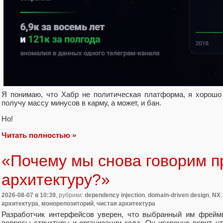
Я понимаю, что Хабр не политическая платформа, я хорошо
получу массу минусов в карму, а может, и бан.
Но!
Читать полностью »
«Почему мы снова говорим п
архитектуру?»
2026-08-07
в 10:39
, рубрики:
dependency injection
,
domain-driven design
,
NX
архитектура
,
монорепозиторий
,
чистая архитектура
Разработчик интерфейсов уверен, что выбранный им фреймв
вопросы структуры и организации кода. Он искренне верит, что