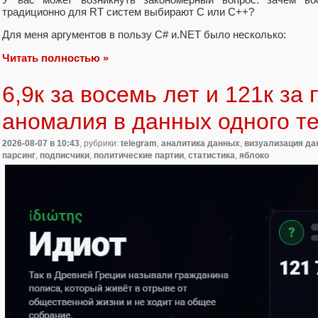
традиционно для RT систем выбирают C или C++?
Для меня аргументов в пользу C# и.NET было несколько:
Читать полностью »
6,9к за восемь лет и 121к за 
аномалия в данных одного т
2026-08-07
в 10:43
, рубрики:
telegram
,
аналитика данных
,
визуализация д
парсинг
,
подписчики
,
политические партии
,
статистика
,
яблоко