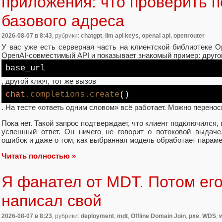
приложения: что проверить 
базового адреса
2026-08-07
в 8:43
, рубрики:
chatgpt
,
llm api keys
,
openai api
,
openrouter
У вас уже есть серверная часть на клиентской библиотеке O
OpenAI‑совместимый API и показывает знакомый пример: друго
base_url
, другой ключ, тот же вызов
chat
.completions
.create
()
. На тесте «ответь одним словом» всё работает. Можно перено
Пока нет. Такой запрос подтверждает, что клиент подключился
успешный ответ. Он ничего не говорит о потоковой выдаче
ошибок и даже о том, как выбранная модель обработает параме
Читать полностью »
Я фанател от MDT. Потом его
написал свой
2026-08-07
в 8:23
, рубрики:
deployment
,
mdt
,
Offline Domain Join
,
pxe
,
WDS
,