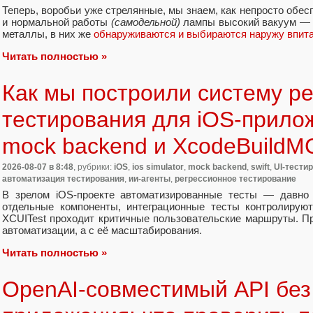
Теперь, воробьи уже стрелянные, мы знаем, как непросто обе
и нормальной работы
(самодельной)
лампы высокий вакуум — 
металлы, в них же
обнаруживаются и выбираются наружу впитан
Читать полностью »
Как мы построили систему ре
тестирования для iOS-прилож
mock backend и XcodeBuildM
2026-08-07
в 8:48
, рубрики:
iOS
,
ios simulator
,
mock backend
,
swift
,
UI-тести
автоматизация тестирования
,
ии-агенты
,
регрессионное тестирование
В зрелом iOS-проекте автоматизированные тесты — давно н
отдельные компоненты, интеграционные тесты контролирую
XCUITest проходит критичные пользовательские маршруты. Пр
автоматизации, а с её масштабирования.
Читать полностью »
OpenAI‑совместимый API без