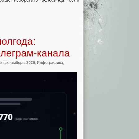
полгода:
елеграм-канала
анных
,
выборы 2026
,
Инфографика
,