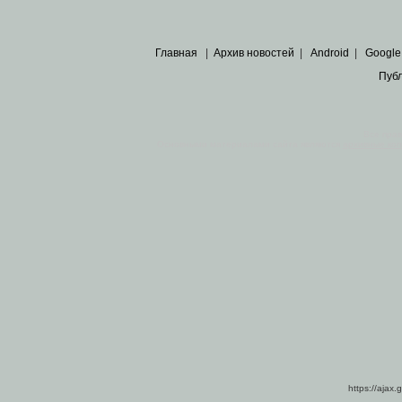
Главная
|
Архив новостей
|
Android
|
Google
Пуб
Все пра
Основными материалами сайта являются
архивные ко
https://ajax.