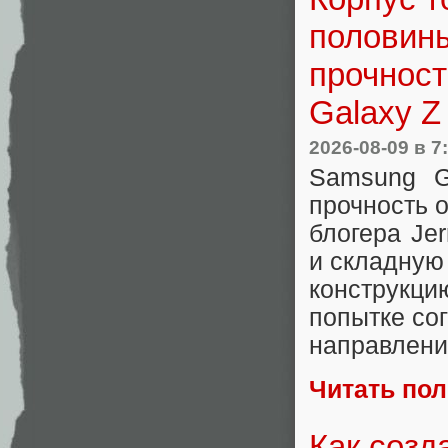
половин
прочност
Galaxy Z
2026-08-09
в 7
Samsung G
прочность о
блогера Jer
и складную
конструкц
попытке сог
направлени
Читать по
Как созд