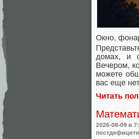
Окно, фонар
Представь
домах, и 
Вечером, к
можете общ
вас еще не
Читать по
Математ
2026-08-09
в 7
постдефицитн