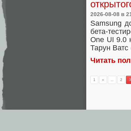
открытог
2026-08-08
в 2
Samsung до
бета-тести
One UI 9.0
Тарун Ватс (
Читать по
1
«
...
2
3