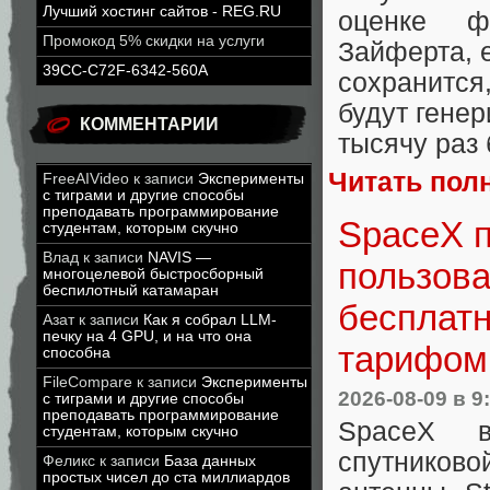
Лучший хостинг сайтов - REG.RU
оценке ф
Промокод 5% скидки на услуги
Зайферта, 
39CC-C72F-6342-560A
сохранится
будут генер
КОММЕНТАРИИ
тысячу раз
Читать пол
FreeAIVideo
к записи
Эксперименты
с тиграми и другие способы
преподавать программирование
SpaceX п
студентам, которым скучно
Влад
к записи
NAVIS —
пользова
многоцелевой быстросборный
беспилотный катамаран
бесплатн
Азат
к записи
Как я собрал LLM-
печку на 4 GPU, и на что она
тарифом 
способна
FileCompare
к записи
Эксперименты
2026-08-09
в 9
с тиграми и другие способы
преподавать программирование
SpaceX в
студентам, которым скучно
спутниково
Феликс
к записи
База данных
простых чисел до ста миллиардов