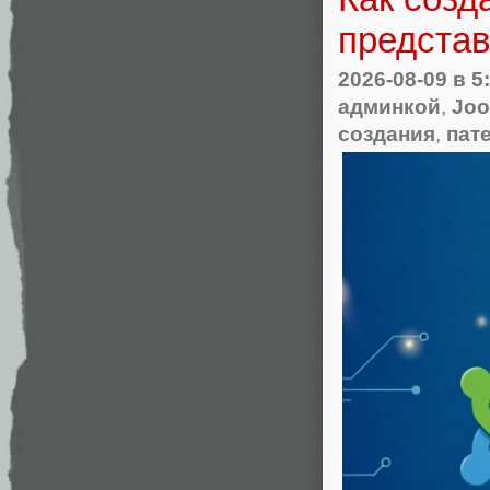
представ
2026-08-09
в 5
админкой
,
Joo
создания
,
пат