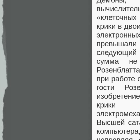
вычислите
«клеточных 
крики в двои
электронны
превышали 
следующий
сумма не 
Розенблатта
при работе 
гости Роз
изобретение
крики 
электромех
Высшей сат
компьютер
исправляя 