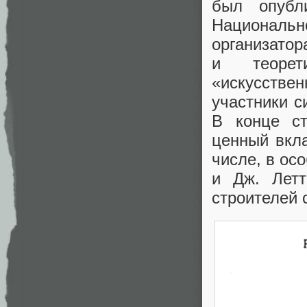
был опубл
Национал
организатор
и теорет
«искусстве
участники с
В конце ст
ценный вкла
числе, в ос
и Дж. Летт
строителей 