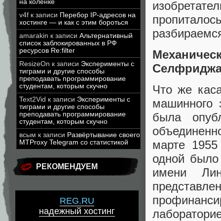
на коленке
изобретат
v4f
к записи
Перебор IP-адресов на
пропиталос
хостинге — и как с этим бороться
разбираемся
amarakin
к записи
Альтернативный
список заблокированных в РФ
ресурсов Re:filter
Механичес
ResizeOn
к записи
Эксперименты с
Селфридж
тиграми и другие способы
преподавать программирование
студентам, которым скучно
Что же кас
Text2Vid
к записи
Эксперименты с
машинного 
тиграми и другие способы
преподавать программирование
была опуб
студентам, которым скучно
объединенн
всым
к записи
Развёртывание своего
марте 1955
MTProxy Telegram со статистикой
одной было
РЕКОМЕНДУЕМ
имени Лин
представл
профинанси
REG.RU
надежный хостинг
лаборатори