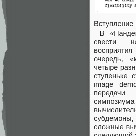
Вступление 
В «Пандем
свести не
восприятия 
очередь, «
четыре разн
ступеньке 
image demo
передачи 
симпози
вычислите
субдемоны
сложные выч
следующий у