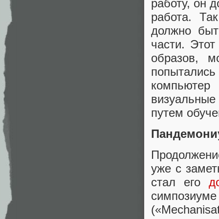
работу, он д
работа. Та
должно быт
части. Это
образов, 
попытались
компьютер
визуальные 
путем обуче
Пандемони
Продолжени
уже с замет
стал его
д
симпозиум
(«Mechanisat