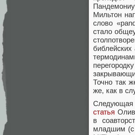
Пандемони
Мильтон нап
слово «pan
стало обще
столпотвор
библейских 
термодина
перегородк
закрывающий
Точно так ж
же, как в с
Следующая в
статья
Оливе
в соавторс
младшим (с