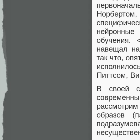
первонача
Норбертом,
специфиче
нейронные
обучения.
навещал на
так что, опя
исполнилос
Питтсом, В
В своей с
современ
рассмотрим
образов (
подразуме
несущест