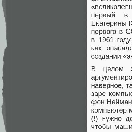
«великолеп
первый в 
Екатерины 
первого в 
в 1961 году
как опасал
создании «э
В целом ж
аргументиро
наверное, т
заре компь
фон Неймана
компьютер м
(!) нужно д
чтобы маши