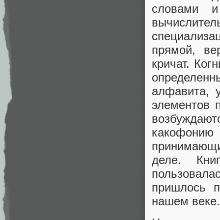
словами и
вычислител
специализа
прямой, ве
кричат. Ког
определен
алфавита, 
элементов 
возбуждают
какофони
принимающи
деле. Кн
пользовала
пришлось п
нашем веке.