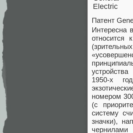
Патент Gener
Интересна 
относится 
(зритель
«усоверше
принципиал
устройства
1950-х го
экзотическ
номером 300
(с приорит
систему сч
значки), н
чернилами