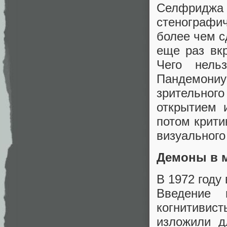
Селфриджа н
стенографич
более чем с
еще раз вкр
Чего нель
Пандемони
зрительного
открытием 
потом крити
визуального
Демоны в 
В 1972 году
Введение 
когнитивист
изложили д