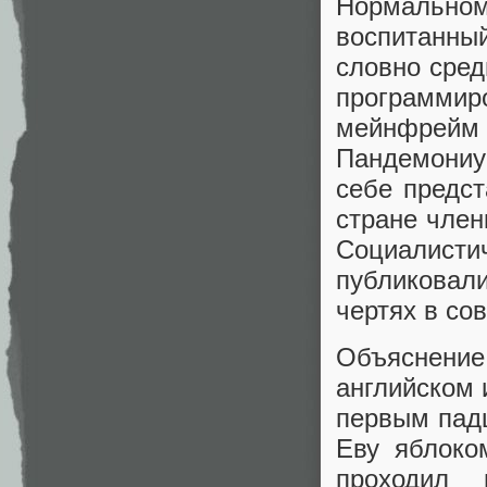
Нормальному
воспитанны
словно сред
программи
мейнфрей
Пандемониу
себе предс
стране чле
Социалист
публиковал
чертях в со
Объяснени
английском
первым пад
Еву яблоко
проходил