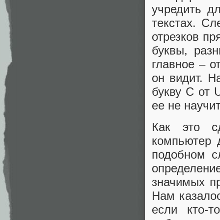
учредить д
текстах. Сл
отрезков пр
буквы, раз
главное – о
он видит. Н
букву С от 
ее не научи
Как это с
компьютер 
подобном с
определен
значимых п
Нам казалос
если кто-т