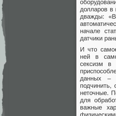
оборудовани
долларов в 
дважды: «В
автоматичес
начале ста
датчики ран
И что само
ней в само
сексизм в
приспособл
данных – 
подчинить, 
неточные. 
для обрабо
важные хар
физическим