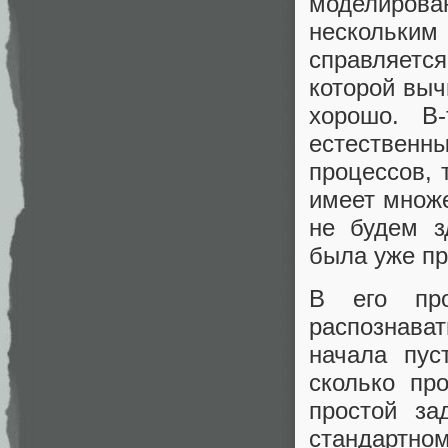
моделирова
нескольким 
справляетс
которой вы
хорошо. В
естествен
процессов, 
имеет множ
не будем з
была уже пр
В его про
распознава
начала пус
сколько пр
простой з
стандартн