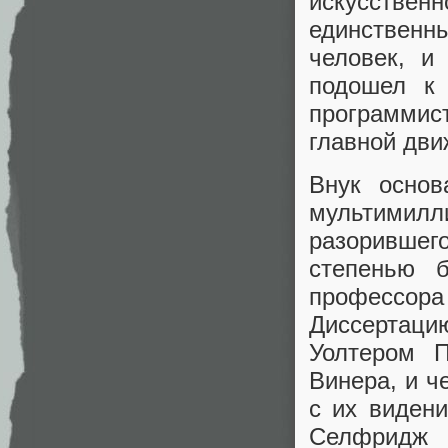
искусстве
единственн
человек, и
подошел к 
программист
главной дви
Внук основ
мультимилл
разорившег
степенью 
профессора
Диссертаци
Уолтером П
Винера, и ч
с их видени
Селфридж