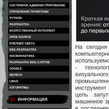
СИСТЕМНОЕ АДМИНИСТРИРОВАНИЕ
УПРАВЛЕНИЕ ПРОЕКТАМИ
PYTHON
РАЗРАБОТКА
ИСКУССТВЕННЫЙ ИНТЕЛЛЕКТ
OPEN SOURCE
БУДУЩЕЕ ЗДЕСЬ
На сегодня
ВЕБ-РАЗРАБОТКА
компьютер
КОСМОНАВТИКА
используем
РАЗРАБОТКА ВЕБ-САЙТОВ
- техноло
GOOGLE
визуально
ЖЕЛЕЗО
промышлен
LINUX
инструмент
АЛГОРИТМЫ
цель запут
ИНФОРМАЦИЯ
машинное зр
в последнем