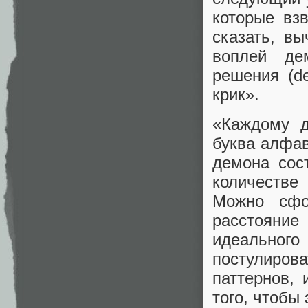
которые вз
сказать, вы
воплей де
решения (d
крик».
«Каждому д
буква алфав
демона сос
количестве
Можно сфо
расстояние
идеальног
постулиров
паттернов, 
того, чтобы 