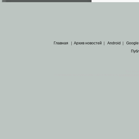
Главная
|
Архив новостей
|
Android
|
Google
Пуб
Все пра
Основными материалами сайта являются
архивные ко