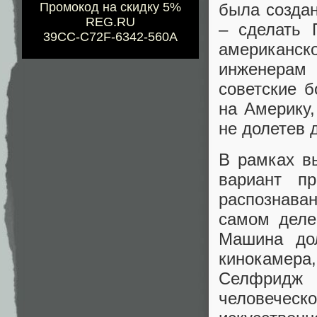
Промокод на скидку 5%
была создан
REG.RU
– сделать 
39CC-C72F-6342-560A
американс
инженерам 
советские 
на Америку,
не долетев 
В рамках в
вариант пр
распознава
самом деле
Машина дол
кинокамера,
Селфридж 
человеческо