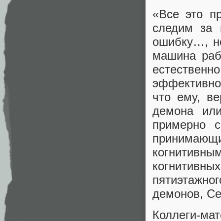
«Все это п
следим за 
ошибку…, но
машина рабо
естествен
эффективно 
что ему, ве
демона ил
примерно с
принимаю
когнитивны
когнитивны
пятиэтажно
демонов, Се
Коллеги-м