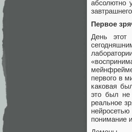
абсолютно 
завтрашнего
Первое зря
День этот
сегодняшним
лаборатории
«восприн
мейнфрейме
первого в м
каковая был
это был не
реальное зр
нейросетью
понимание и
Демоны, 