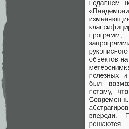
недавнем н
«Пандемон
изменяю
классифиц
программ
запрограмм
рукописного
объектов на
метеоснимк
полезных и
был, возмо
потому, чт
Современн
абстрагиро
впереди. 
решаются.