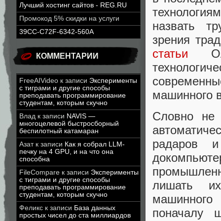
Лучший хостинг сайтов - REG.RU
технология
Промокод 5% скидки на услуги
назвать тр
39CC-C72F-6342-560A
зрения трад
статьи
Оли
КОММЕНТАРИИ
технологиче
современны
FreeAIVideo
к записи
Эксперименты
с тиграми и другие способы
машинного 
преподавать программирование
студентам, которым скучно
Словно не 
Влад
к записи
NAVIS —
многоцелевой быстросборный
автоматиче
беспилотный катамаран
радаров и
Азат
к записи
Как я собрал LLM-
печку на 4 GPU, и на что она
докомпьют
способна
промышленн
FileCompare
к записи
Эксперименты
с тиграми и другие способы
лишать их
преподавать программирование
студентам, которым скучно
машинного 
Феликс
к записи
База данных
поначалу 
простых чисел до ста миллиардов