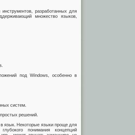
 инструментов, разработанных для
оддерживающий множество языков,
в.
ложений под Windows, особенно в
нных систем.
 простых решений.
 в язык. Некоторые языки проще для
глубокого понимания концепций
игр - может звучать заманчиво, но