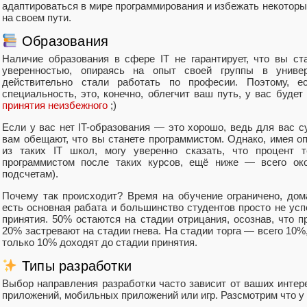
адаптироваться в мире программирования и избежать некоторы
на своем пути.
Образования
Наличие образования в сфере IT не гарантирует, что вы ст
уверенностью, опираясь на опыт своей группы в универ
действительно стали работать по професии. Поэтому, е
специальность, это, конечно, облегчит ваш путь, у вас будет
принятия неизбежного
;)
Если у вас нет IT-образования — это хорошо, ведь для вас с
вам обещают, что вы станете программистом. Однако, имея о
из таких IT школ, могу уверенно сказать, что процент т
программистом после таких курсов, ещё ниже — всего о
подсчетам).
Почему так происходит? Время на обучение ограничено, дом
есть основная рабата и большинство студентов просто не усп
принятия. 50% остаются на стадии отрицания, осознав, что 
20% застревают на стадии гнева. На стадии торга — всего 10%
только 10% доходят до стадии принятия.
Типы разработки
Выбор направления разработки часто зависит от ваших интере
приложений, мобильных приложений или игр. Разсмотрим что у 