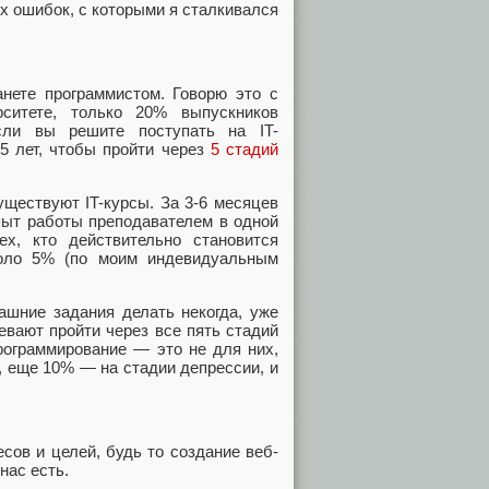
х ошибок, с которыми я сталкивался
анете программистом. Говорю это с
ситете, только 20% выпускников
сли вы решите поступать на IT-
 5 лет, чтобы пройти через
5 стадий
уществуют IT-курсы. За 3-6 месяцев
пыт работы преподавателем в одной
ех, кто действительно становится
коло 5% (по моим индевидуальным
ашние задания делать некогда, уже
евают пройти через все пять стадий
программирование — это не для них,
, еще 10% — на стадии депрессии, и
сов и целей, будь то создание веб-
нас есть.