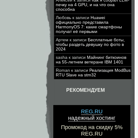
Алексей
к записи
Как я собрал LLM-
печку на 4 GPU, и на что она
способна
Любовь
к записи
Huawei
официально представила
HarmonyOS 7: какие смартфоны
получат её первыми
Артем
к записи
Бесплатные боты,
чтобы раздеть девушку по фото в
2024
sasha
к записи
Майнинг биткоинов
на 55-летнем ветеране IBM 1401
Roman
к записи
Реализация ModBus
RTU Slave на stm32
РЕКОМЕНДУЕМ
REG.RU
надежный хостинг
Промокод на скидку 5%
REG.RU