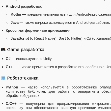
Android разработка
:
Kotlin
— предпочтительный язык для Android-приложений
Java
— также широко используется в Android-разработке.
Кроссплатформенные приложения
:
JavaScript
(с React Native),
Dart
(с Flutter) и
C#
(с Xamarin)
Game разработка
C#
— используется с Unity.
C++
— широко применяется в разработке игр, особенно с Unr
Робототехника
Python
— часто используется в робототехнике благо
количеству библиотек для работы с аппаратным обес
обработкой данных.
C/C++
— популярны для программирования микроконтр
поскольку они обеспечивают высокую производительнос