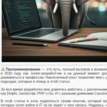
Программирование
— это путь, полный вызовов и возможн
в 2010 году как Junior-разработчик и на данный момент до
развиваться в профессии. Накопленный опыт позволяет мне с у
подходах, которые я опишу в этой статье.
За все время разработки мне довелоcь работать с различным
как Delphi, JavaScript, PHP и Go. И с разными доменами Cassine,
В этой статье я хочу поделиться своим опытом, который м
которые хотят войти в IT но не знают с чего начать. Надеюсь,