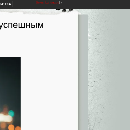
Select Language
▼
АБОТКА
ь успешным