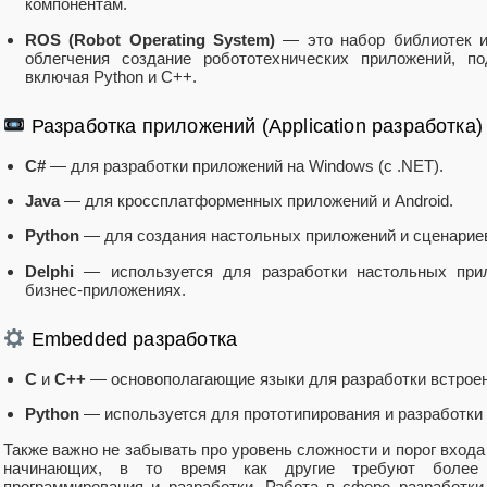
компонентам.
ROS (Robot Operating System)
— это набор библиотек и
облегчения создание робототехнических приложений, п
включая Python и C++.
Разработка приложений (Application разработка)
C#
— для разработки приложений на Windows (с .NET).
Java
— для кроссплатформенных приложений и Android.
Python
— для создания настольных приложений и сценарие
Delphi
— используется для разработки настольных при
бизнес-приложениях.
Embedded разработка
C
и
C++
— основополагающие языки для разработки встрое
Python
— используется для прототипирования и разработки
Также важно не забывать про уровень сложности и порог входа
начинающих, в то время как другие требуют более 
программирования и разработки. Работа в сфере разработки 