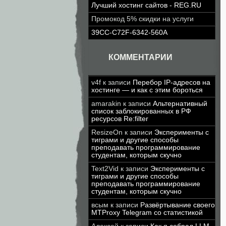
Лучший хостинг сайтов - REG.RU
Промокод 5% скидки на услуги
39CC-C72F-6342-560A
КОММЕНТАРИИ
v4f
к записи
Перебор IP-адресов на
хостинге — и как с этим бороться
amarakin
к записи
Альтернативный
список заблокированных в РФ
ресурсов Re:filter
ResizeOn
к записи
Эксперименты с
тиграми и другие способы
преподавать программирование
студентам, которым скучно
Text2Vid
к записи
Эксперименты с
тиграми и другие способы
преподавать программирование
студентам, которым скучно
всым
к записи
Развёртывание своего
MTProxy Telegram со статистикой