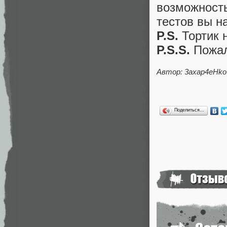
возможност
тестов вы на
P.S.
Тортик 
P.S.S.
Пожал
Автор: 3axap4eHko
Поделиться…