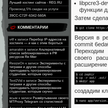
libpcre3-d
Лучший хостинг сайтов - REG.RU
функции д
Промокод 5% скидки на услуги
39CC-C72F-6342-560A
Затем сдела
КОММЕНТАРИИ
$ git 
clone
Версия в ре
v4f
к записи
Перебор IP-адресов на
commit 6eda
хостинге — и как с этим бороться
Переходим 
amarakin
к записи
Альтернативный
список заблокированных в РФ
своего рас
ресурсов Re:filter
расширение 
ResizeOn
к записи
Эксперименты с
тиграми и другие способы
преподавать программирование
студентам, которым скучно
$ 
cd
 zephir

$ cp -r ext/ .ext/

Text2Vid
к записи
Эксперименты с
тиграми и другие способы
преподавать программирование
создадим кл
студентам, которым скучно
всым
к записи
Развёртывание своего
MTProxy Telegram со статистикой