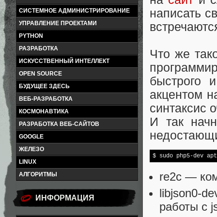
написать с
СИСТЕМНОЕ АДМИНИСТРИРОВАНИЕ
УПРАВЛЕНИЕ ПРОЕКТАМИ
встречаются
PYTHON
РАЗРАБОТКА
Что же так
ИСКУССТВЕННЫЙ ИНТЕЛЛЕКТ
программи
OPEN SOURCE
быстрого 
БУДУЩЕЕ ЗДЕСЬ
акцентом н
ВЕБ-РАЗРАБОТКА
синтаксис 
КОСМОНАВТИКА
И так нач
РАЗРАБОТКА ВЕБ-САЙТОВ
недостающи
GOOGLE
ЖЕЛЕЗО
LINUX
re2c — ко
АЛГОРИТМЫ
libjson0-d
ИНФОРМАЦИЯ
работы с 