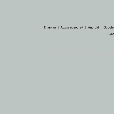
Главная
|
Архив новостей
|
Android
|
Google
Пуб
Все пра
Основными материалами сайта являются
архивные ко