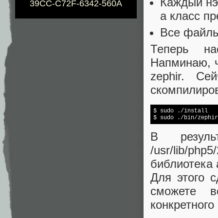
Каждый нэ
39CC-C72F-6342-560A
а класс п
Все файлы
Теперь на
Напминаю, ч
zephir. Се
скомпилиро
$ sudo ./install

В резул
/usr/lib/p
библиотека 
Для этого 
сможете в
конкретного 