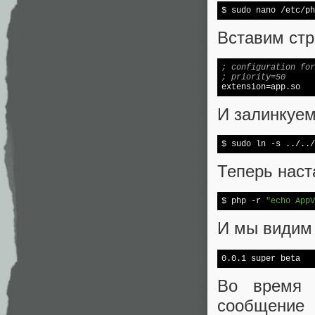
Вставим стр
; configuration for
; priority=50
extension
И залинкуе
$ sudo ln 
-s
Теперь наст
$ php -r 
"echo AppV
И мы видим 
Во время 
сообщение