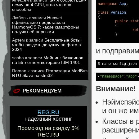
Алексей
к записи
Как я собрал LLM-
namespace
App
;

печку на 4 GPU, и на что она
способна
class
Version
{

Любовь
к записи
Huawei
public
stat
официально представила
{

HarmonyOS 7: какие смартфоны
ret
получат её первыми
	}

Артем
к записи
Бесплатные боты,
чтобы раздеть девушку по фото в
и подправим
2024
sasha
к записи
Майнинг биткоинов
на 55-летнем ветеране IBM 1401
Roman
к записи
Реализация ModBus
RTU Slave на stm32
{
"namespace"
:
"app"
Внимание!
РЕКОМЕНДУЕМ
Нэймспэйс
и он же и
REG.RU
надежный хостинг
Классы в 
Промокод на скидку 5%
расширени
REG.RU