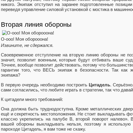
никого. Экипаж отступил на заранее подготовленные позиции
переведя управление силовой установкой с мостика в машинно
Вторая линия обороны
О-ооо! Моя оборооона!
Извините, не сдержался.
Своевременное отступление на вторую линию обороны не поз
значит, позволит военным, которые будут отбивать ваше суд
Точнее, вообще позволит действовать, потому что большинств
гарантии того, что ВЕСЬ экипаж в безопасности. Так как 
экипажа?
В первую очередь необходимо построить
Цитадель
. Серьёзно
сами согласились, что любите играть в стратегии, так что давай
К цитадели много требований:
Она должна быть труднодоступна. Кроме металлических двере
ещё и секретность местоположения. Не стоит выкладывать фотк
классно укрепились на палубе В, второй поворот налево».
вашей обороны выкладывать нельзя, поэтому я использую 
пароходе Цитадель, я вам тоже не скажу.