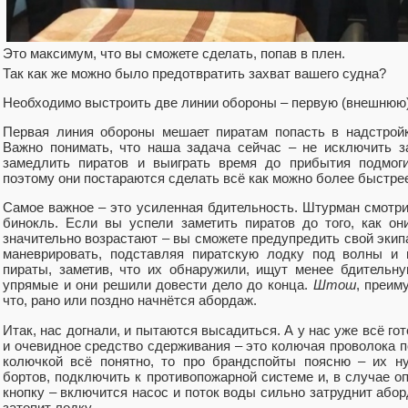
Это максимум, что вы сможете сделать, попав в плен.
Так как же можно было предотвратить захват вашего судна?
Необходимо выстроить две линии обороны – первую (внешнюю)
Первая линия обороны мешает пиратам попасть в надстройк
Важно понимать, что наша задача сейчас – не исключить за
замедлить пиратов и выиграть время до прибытия подмоги
поэтому они постараются сделать всё как можно более быстре
Самое важное – это усиленная бдительность. Штурман смотрит
бинокль. Если вы успели заметить пиратов до того, как о
значительно возрастают – вы сможете предупредить свой экипа
маневрировать, подставляя пиратскую лодку под волны и 
пираты, заметив, что их обнаружили, ищут менее бдительн
упрямые и они решили довести дело до конца.
Штош
, преим
что, рано или поздно начнётся абордаж.
Итак, нас догнали, и пытаются высадиться. А у нас уже всё го
и очевидное средство сдерживания – это колючая проволока 
колючкой всё понятно, то про брандспойты поясню – их н
бортов, подключить к противопожарной системе и, в случае оп
кнопку – включится насос и поток воды сильно затруднит абор
затопит лодку.