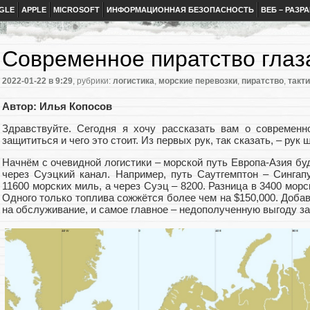
GLE
APPLE
MICROSOFT
ИНФОРМАЦИОННАЯ БЕЗОПАСНОСТЬ
ВЕБ – РАЗР
Современное пиратство глаз
2022-01-22
в 9:29
, рубрики:
логистика
,
морские перевозки
,
пиратство
,
такт
Автор: Илья Копосов
Здравствуйте. Сегодня я хочу рассказать вам о современн
защититься и чего это стоит. Из первых рук, так сказать, – рук
Начнём с очевидной логистики – морской путь Европа-Азия буд
через Суэцкий канал. Например, путь Саутгемптон – Сингап
11600 морских миль, а через Суэц – 8200. Разница в 3400 морс
Одного только топлива сожжётся более чем на $150,000. Добав
на обслуживание, и самое главное – недополученную выгоду за