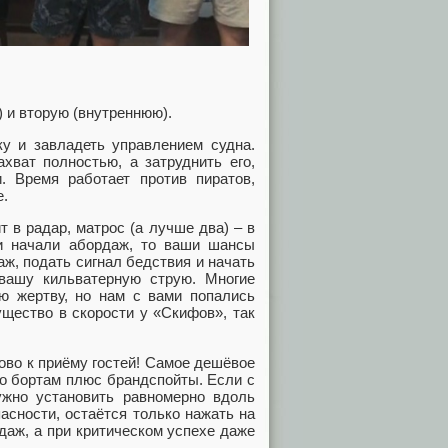
 и вторую (внутреннюю).
у и завладеть управлением судна.
хват полностью, а затруднить его,
. Время работает против пиратов,
е.
 в радар, матрос (а лучше два) – в
ни начали абордаж, то ваши шансы
ж, подать сигнал бедствия и начать
вашу кильватерную струю. Многие
ую жертву, но нам с вами попались
ущество в скорости у «Скифов», так
тово к приёму гостей! Самое дешёвое
по бортам плюс брандспойты. Если с
ужно установить равномерно вдоль
асности, остаётся только нажать на
даж, а при критическом успехе даже