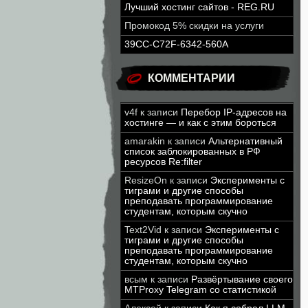
Лучший хостинг сайтов - REG.RU
Промокод 5% скидки на услуги
39CC-C72F-6342-560A
КОММЕНТАРИИ
v4f
к записи
Перебор IP-адресов на
хостинге — и как с этим бороться
amarakin
к записи
Альтернативный
список заблокированных в РФ
ресурсов Re:filter
ResizeOn
к записи
Эксперименты с
тиграми и другие способы
преподавать программирование
студентам, которым скучно
Text2Vid
к записи
Эксперименты с
тиграми и другие способы
преподавать программирование
студентам, которым скучно
всым
к записи
Развёртывание своего
MTProxy Telegram со статистикой