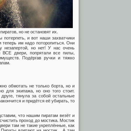
иратов, но не остановят их.
ы потерпеть, и вот наши захватчики
и теперь им надо поторопиться. Они
у незапертой, но нет! У нас очень
 ВСЕ двери, попрятали все пилы,
имуществ. Подёргав ручки и тяжко
апам.
жно обмотать не только борта, но и
но для экипажа, но оно того стоит.
 друге, тянула за собой остальные
закончится и придётся её убирать, то
дставим, что нашим пиратам везёт и
счистить проход до мостика. Мостик
двери там не такие укреплённые, как
 Пираты влетают на мостик... А там