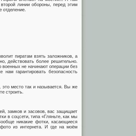
 второй линии обороны, перед этим
е отделение.
волит пиратам взять заложников, а
но, действовать более решительно.
о военных не начинают операции без
же нам гарантировать безопасность
, это место так и называется. Вы же
те строить.
й, замков и засовов, вас защищает
и в соцсети, типа «Гляньте, как мы
 Вообще никакие фотки, касающиеся
фото из интернета. И где на моём