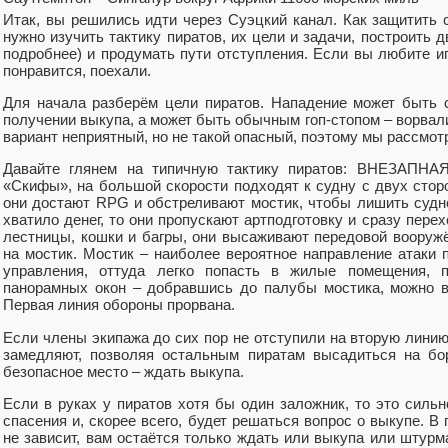
Итак, вы решились идти через Суэцкий канал. Как защитить 
нужно изучить тактику пиратов, их цели и задачи, построить 
подробнее) и продумать пути отступления. Если вы любите иг
понравится, поехали.
Для начала разберём цели пиратов. Нападение может быть 
получении выкупа, а может быть обычным гоп-стопом – ворвали
вариант неприятный, но не такой опасный, поэтому мы рассмот
Давайте глянем на типичную тактику пиратов: ВНЕЗАПНАЯ 
«Скифы», на большой скорости подходят к судну с двух стор
они достают RPG и обстреливают мостик, чтобы лишить судн
хватило денег, то они пропускают артподготовку и сразу пере
лестницы, кошки и багры, они высаживают передовой вооруж
на мостик. Мостик – наиболее вероятное направление атаки п
управления, оттуда легко попасть в жилые помещения, 
панорамных окон – добравшись до палубы мостика, можно в
Первая линия обороны прорвана.
Если члены экипажа до сих пор не отступили на вторую линию 
замедляют, позволяя остальным пиратам высадиться на бор
безопасное место – ждать выкупа.
Если в руках у пиратов хотя бы один заложник, то это силь
спасения и, скорее всего, будет решаться вопрос о выкупе. В
не зависит, вам остаётся только ждать или выкупа или штурма