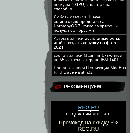
Алексей
к записи
Как я собрал LLM-
печку на 4 GPU, и на что она
способна
Любовь
к записи
Huawei
официально представила
HarmonyOS 7: какие смартфоны
получат её первыми
Артем
к записи
Бесплатные боты,
чтобы раздеть девушку по фото в
2024
sasha
к записи
Майнинг биткоинов
на 55-летнем ветеране IBM 1401
Roman
к записи
Реализация ModBus
RTU Slave на stm32
РЕКОМЕНДУЕМ
REG.RU
надежный хостинг
Промокод на скидку 5%
REG.RU