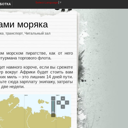
Select Language
▼
АБОТКА
ами моряка
ика
,
транспорт
,
Читальный зал
ом морском пиратстве, как от него
 штурмана торгового флота.
ет намного короче, если вы срежете
ур вокруг Африки будет стоить вам
ких миль – это лишних 14 дней пути.
ьте сюда зарплату экипажу, затраты
 две недели.