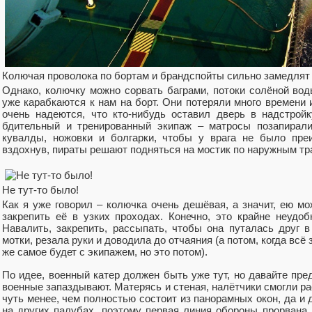
Колючая проволока по бортам и брандспойты сильно замедлят п
Однако, колючку можно сорвать баграми, потоки солёной вод
уже карабкаются к нам на борт. Они потеряли много времени 
очень надеются, что кто-нибудь оставил дверь в надстройк
бдительный и тренированный экипаж – матросы позапирали
кувалды, ножовки и болгарки, чтобы у врага не было пре
вздохнув, пираты решают подняться на мостик по наружным тр
Не тут-то было!
Как я уже говорил – колючка очень дешёвая, а значит, ею мо
закрепить её в узких проходах. Конечно, это крайне неудоб
Навалить, закрепить, рассыпать, чтобы она путалась друг в
мотки, резала руки и доводила до отчаяния (а потом, когда всё 
же самое будет с экипажем, но это потом).
По идее, военный катер должен быть уже тут, но давайте пре
военные запаздывают. Матерясь и стеная, налётчики смогли ра
чуть менее, чем полностью состоит из панорамных окон, да и 
на других палубах, поэтому первая линия обороны прорвана.