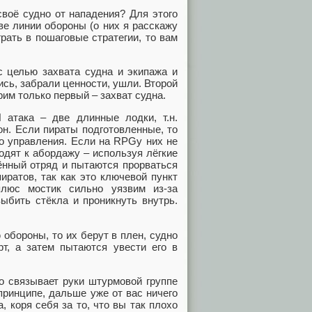
своё судно от нападения? Для этого
две линии обороны (о них я расскажу
рать в пошаговые стратегии, то вам
с целью захвата судна и экипажа и
сь, забрали ценности, ушли. Второй
рим только первый – захват судна.
атака – две длинные лодки, т.н.
он. Если пираты подготовленные, то
о управления. Если на RPGу них не
ходят к абордажу – используя лёгкие
ённый отряд и пытаются прорваться
иратов, так как это ключевой пункт
плюс мостик сильно уязвим из-за
ыбить стёкла и проникнуть внутрь.
обороны, то их берут в плен, судно
т, а затем пытаются увести его в
но связывает руки штурмовой группе
 принципе, дальше уже от вас ничего
, коря себя за то, что вы так плохо