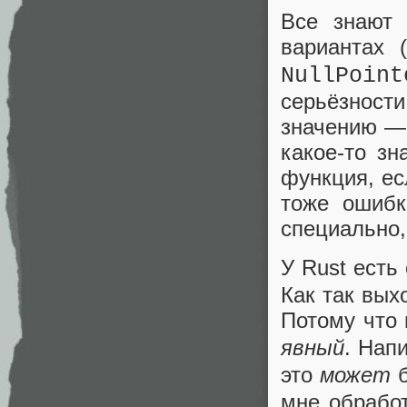
Все знают
вариантах 
NullPoint
серьёзност
значению — 
какое-то зн
функция, ес
тоже ошибк
специально,
У Rust есть
Как так вых
Потому что 
явный
. Нап
это
может
б
мне обработ