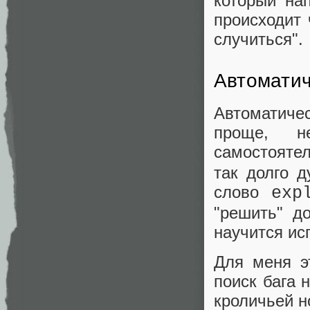
который нап
происходит 
случиться".
Автоматич
Автоматиче
проще, н
самостояте
так долго 
слово
exp
"решить" д
научится ис
Для меня э
поиск бага 
кроличьей н