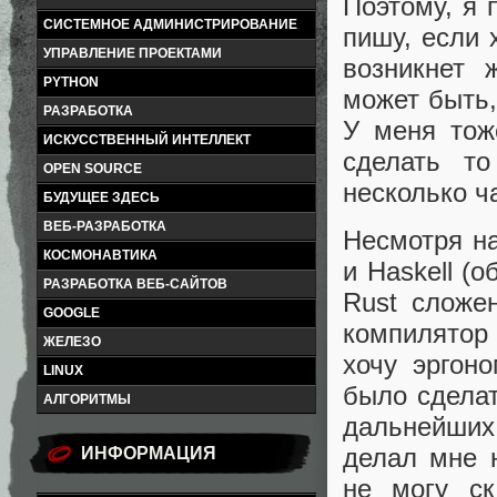
Поэтому, я 
СИСТЕМНОЕ АДМИНИСТРИРОВАНИЕ
пишу, если 
УПРАВЛЕНИЕ ПРОЕКТАМИ
возникнет 
PYTHON
может быть,
РАЗРАБОТКА
У меня тож
ИСКУССТВЕННЫЙ ИНТЕЛЛЕКТ
сделать т
OPEN SOURCE
несколько ч
БУДУЩЕЕ ЗДЕСЬ
ВЕБ-РАЗРАБОТКА
Несмотря н
КОСМОНАВТИКА
и Haskell (
РАЗРАБОТКА ВЕБ-САЙТОВ
Rust сложен
GOOGLE
компилятор 
ЖЕЛЕЗО
хочу эргон
LINUX
было сдела
АЛГОРИТМЫ
дальнейших
делал мне 
ИНФОРМАЦИЯ
не могу ск