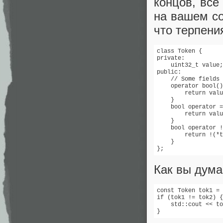
концов, всё
на вашем со
что терпени
class Token {

private:

    uint32_t value;

public:

    // Some fields 
    operator bool()
        return valu
    }

    bool operator =
        return valu
    }

    bool operator !
        return !(*t
    }

};
Как вы дума
const Token tok1 = 
if (tok1 != tok2) {

    std::cout << to
}