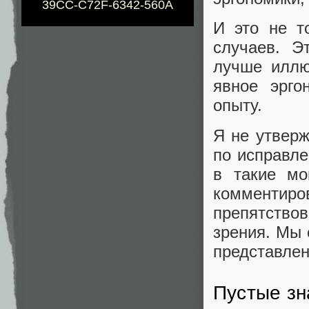
39CC-C72F-6342-560A
И это не т
случаев. Э
лучше иллю
явное эрго
опыту.
Я не утверж
по исправле
в такие мо
комменти
препятство
зрения. Мы 
представлени
Пустые зн