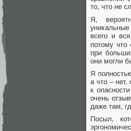
то, что не с
Я, вероят
уникальные
всего и вс
потому что 
при больших
они могли б
Я полностью
а что ‒ нет
к опасности
очень отзыв
даже там, гд
Посыл, ко
эргономи