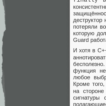
finally
консистент
защищённос
деструктор 
потеряли в
которую дол
Guard работ
И хотя в C+
аннотиров
бесполезно
функция не
любое выбр
Кроме того,
на стороне
сигнатуры 
полагающ