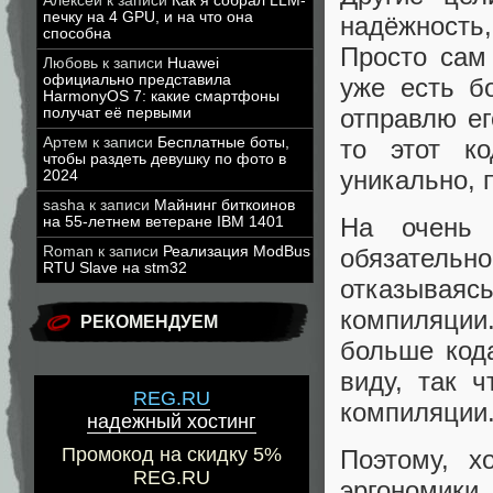
Алексей
к записи
Как я собрал LLM-
печку на 4 GPU, и на что она
надёжность
способна
Просто сам 
Любовь
к записи
Huawei
официально представила
уже есть б
HarmonyOS 7: какие смартфоны
отправлю ег
получат её первыми
то этот ко
Артем
к записи
Бесплатные боты,
чтобы раздеть девушку по фото в
уникально, 
2024
sasha
к записи
Майнинг биткоинов
На очень 
на 55-летнем ветеране IBM 1401
обязательно
Roman
к записи
Реализация ModBus
RTU Slave на stm32
отказывая
компиляции
РЕКОМЕНДУЕМ
больше код
виду, так 
REG.RU
компиляции
надежный хостинг
Промокод на скидку 5%
Поэтому, 
REG.RU
эргономики, 