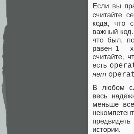
Если вы пр
считайте с
кода, что 
важный код.
что был, п
равен 1 ‒ х
считайте, ч
есть
opera
нет
opera
В любом сл
весь надёж
меньше все
некомпетен
предвидеть
истории.