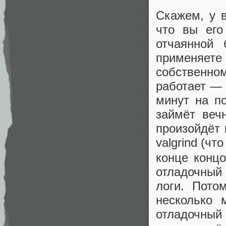
Скажем, у в
что вы его
отчаянной
применяете
собственном
работает — 
минут на п
займёт вечн
произойдёт 
valgrind (чт
конце конц
отладочный
логи. Пото
несколько 
отладочный 