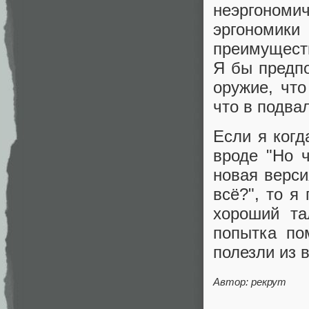
неэргономич
эргономики
преимущест
Я бы предпо
оружие, чт
что в подва
Если я ког
вроде "Но ч
новая верси
всё?", то я
хороший та
попытка по
полезли из 
Автор: рекрут