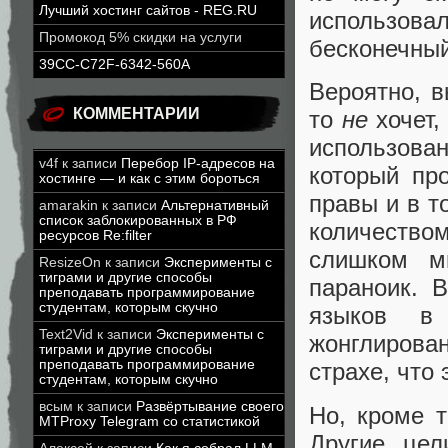
Лучший хостинг сайтов - REG.RU
использовал
Промокод 5% скидки на услуги
бесконечный
39CC-C72F-6342-560A
Вероятно, 
КОММЕНТАРИИ
то
не
хочет,
использован
v4f
к записи
Перебор IP-адресов на
который про
хостинге — и как с этим бороться
правы и в т
amarakin
к записи
Альтернативный
список заблокированных в РФ
количество
ресурсов Re:filter
слишком м
ResizeOn
к записи
Эксперименты с
тиграми и другие способы
параноик. 
преподавать программирование
студентам, которым скучно
языков в 
Text2Vid
к записи
Эксперименты с
жонглирова
тиграми и другие способы
преподавать программирование
страхе, что 
студентам, которым скучно
всым
к записи
Развёртывание своего
Но, кроме 
MTProxy Telegram со статистикой
Другие цел