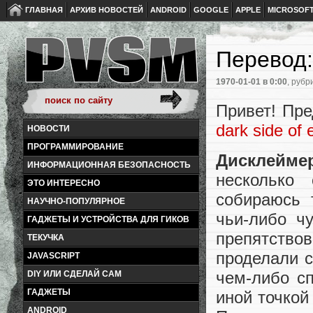
ГЛАВНАЯ
АРХИВ НОВОСТЕЙ
ANDROID
GOOGLE
APPLE
MICROSOF
Перевод:
1970-01-01
в 0:00
, рубр
Привет! Пр
dark side of
НОВОСТИ
ПРОГРАММИРОВАНИЕ
Дисклейме
ИНФОРМАЦИОННАЯ БЕЗОПАСНОСТЬ
несколько
ЭТО ИНТЕРЕСНО
собираюсь 
НАУЧНО-ПОПУЛЯРНОЕ
чьи-либо ч
ГАДЖЕТЫ И УСТРОЙСТВА ДЛЯ ГИКОВ
препятств
ТЕКУЧКА
проделали с
JAVASCRIPT
чем-либо с
DIY ИЛИ СДЕЛАЙ САМ
ГАДЖЕТЫ
иной точкой
ANDROID