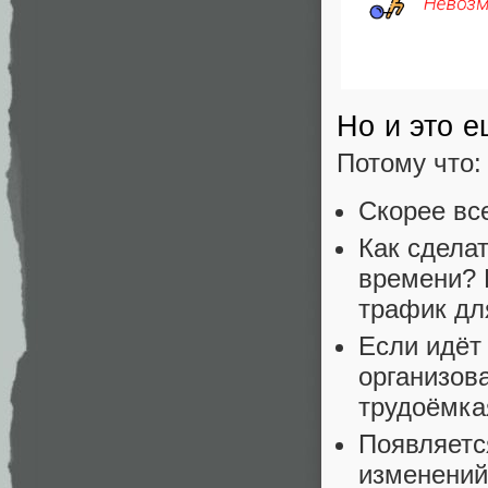
Но и это е
Потому что:
Скорее вс
Как сдела
времени?
трафик для
Если идёт 
организов
трудоёмка
Появляетс
изменений