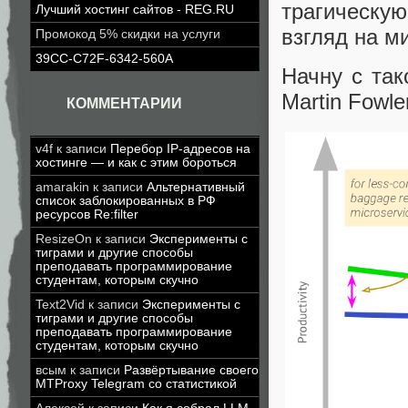
трагическую
Лучший хостинг сайтов - REG.RU
взгляд на м
Промокод 5% скидки на услуги
39CC-C72F-6342-560A
Начну с так
Martin Fowle
КОММЕНТАРИИ
v4f
к записи
Перебор IP-адресов на
хостинге — и как с этим бороться
amarakin
к записи
Альтернативный
список заблокированных в РФ
ресурсов Re:filter
ResizeOn
к записи
Эксперименты с
тиграми и другие способы
преподавать программирование
студентам, которым скучно
Text2Vid
к записи
Эксперименты с
тиграми и другие способы
преподавать программирование
студентам, которым скучно
всым
к записи
Развёртывание своего
MTProxy Telegram со статистикой