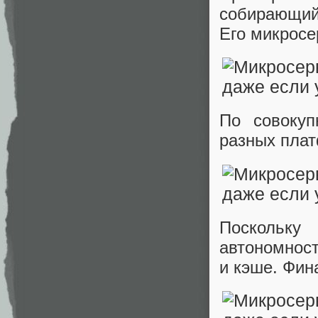
собирающий
Его микросе
По совокуп
разных пла
Поскольк
автономност
и кэше. Фин