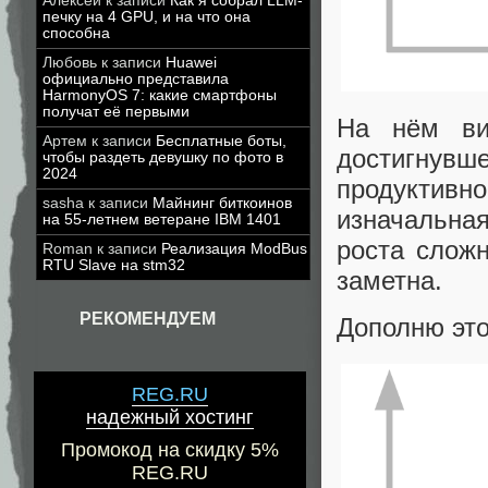
Алексей
к записи
Как я собрал LLM-
печку на 4 GPU, и на что она
способна
Любовь
к записи
Huawei
официально представила
HarmonyOS 7: какие смартфоны
получат её первыми
На нём ви
Артем
к записи
Бесплатные боты,
достигнувш
чтобы раздеть девушку по фото в
2024
продуктивн
sasha
к записи
Майнинг биткоинов
изначальна
на 55-летнем ветеране IBM 1401
роста слож
Roman
к записи
Реализация ModBus
RTU Slave на stm32
заметна.
РЕКОМЕНДУЕМ
Дополню это
REG.RU
надежный хостинг
Промокод на скидку 5%
REG.RU