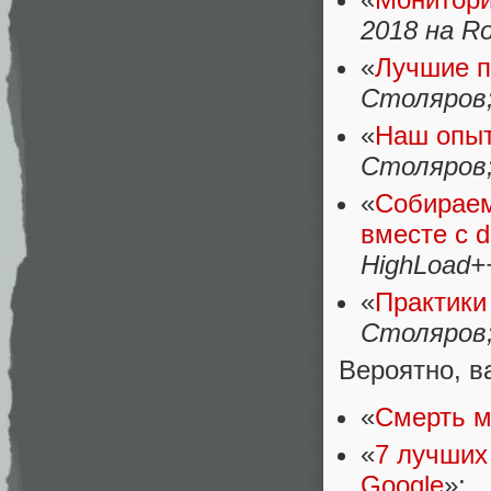
2018 на Ro
«
Лучшие п
Столяров;
«
Наш опыт
Столяров;
«
Собираем
вместе с 
HighLoad+
«
Практики 
Столяров;
Вероятно, в
«
Смерть м
«
7 лучших
Google
»;