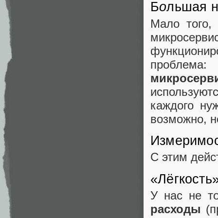
Б
о
льшая 
Мало того,
микросе
функционир
проблем
микросерв
используютс
каждого нуж
возможно, н
Измеримос
С этим дейс
«Лёгкость
У нас не т
расходы
(п