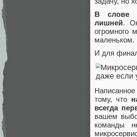
задачу, но 
В слове 
лишней
. О
огромного м
маленьком.
И для финал
Написанное
тому, что
н
всегда пе
вашем выбо
команды н
микросервис