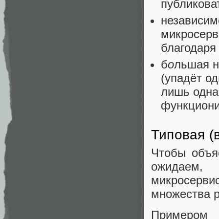
публикова
независим
микросерви
благодаря
б
о
льшая н
(упадёт од
лишь одна
функциони
Типовая (
Чтобы объя
ожидаем
микросерв
множества р
Примером б