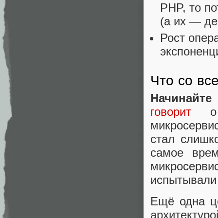
PHP, то п
(а их — де
Рост опер
экспоненц
Что со вс
Начинайте
говорит
о т
микросервис
стал слишк
самое врем
микросерв
испытывали
Ещё одна ц
архитектур