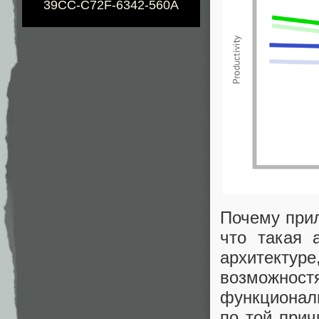
39CC-C72F-6342-560A
Почему при
что такая 
архитектур
возможност
функционал
по той прич