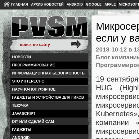
ГЛАВНАЯ
АРХИВ НОВОСТЕЙ
ANDROID
GOOGLE
APPLE
MICROSOF
Микросер
если у в
2018-10-12
в 1
Блог компани
НОВОСТИ
Программиро
ПРОГРАММИРОВАНИЕ
ИНФОРМАЦИОННАЯ БЕЗОПАСНОСТЬ
19 сентябр
ЭТО ИНТЕРЕСНО
HUG (High
НАУЧНО-ПОПУЛЯРНОЕ
микросерви
ГАДЖЕТЫ И УСТРОЙСТВА ДЛЯ ГИКОВ
микросерви
ТЕКУЧКА
Kubernetes
JAVASCRIPT
компании 
DIY ИЛИ СДЕЛАЙ САМ
микросерви
ГАДЖЕТЫ
ANDROID