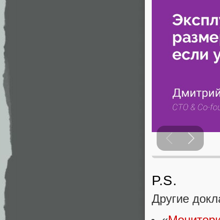
P.S.
Другие докл
«
Монитори