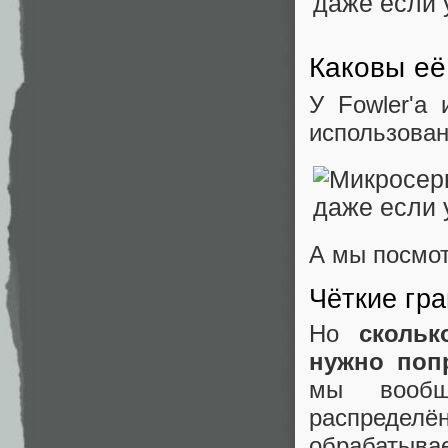
Каковы её
У Fowler'а
использован
А мы посмот
Чёткие гр
Но
скольк
нужно поп
мы вообщ
распредел
обрабатывае