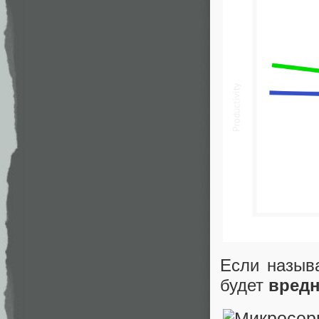
Если назыв
будет
вред