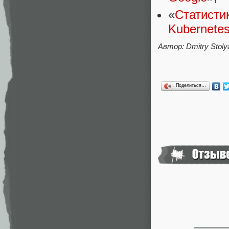
«
Статисти
Kubernete
Автор: Dmitry Stoly
Поделиться…