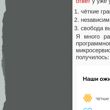
ответ
у уже 
чёткие гр
независим
свобода в
Я много ра
программн
микросервис
получилось: