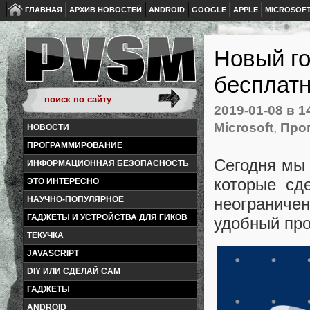
ГЛАВНАЯ
АРХИВ НОВОСТЕЙ
ANDROID
GOOGLE
APPLE
MICROSOF
Новый го
бесплат
2019-01-08
в 1
Microsoft
,
Про
НОВОСТИ
ПРОГРАММИРОВАНИЕ
Сегодня мы 
ИНФОРМАЦИОННАЯ БЕЗОПАСНОСТЬ
которые сд
ЭТО ИНТЕРЕСНО
НАУЧНО-ПОПУЛЯРНОЕ
неограниче
ГАДЖЕТЫ И УСТРОЙСТВА ДЛЯ ГИКОВ
удобный про
ТЕКУЧКА
JAVASCRIPT
DIY ИЛИ СДЕЛАЙ САМ
ГАДЖЕТЫ
ANDROID