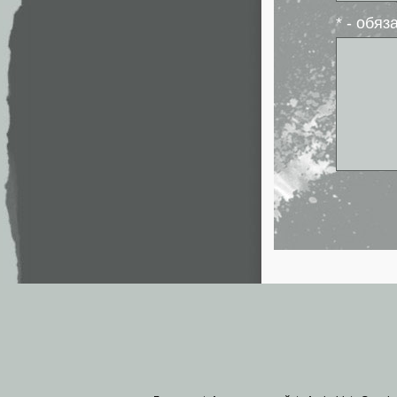
* - обя