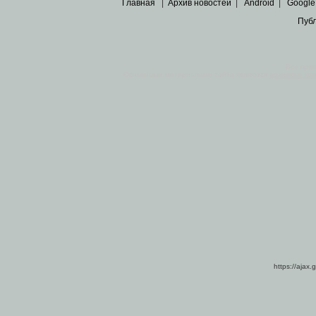
Главная
|
Архив новостей
|
Android
|
Google
Пуб
Все пра
Основными материалами сайта являются
архивные ко
https://ajax.