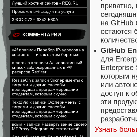
Лучший хостинг сайтов - REG.RU
приватно,
Промокод 5% скидки на услуги
сегодняшн
39CC-C72F-6342-560A
на GitHub
остаются 
КОММЕНТАРИИ
количеств
GitHub En
v4f
к записи
Перебор IP-адресов на
хостинге — и как с этим бороться
для Enterp
amarakin
к записи
Альтернативный
Enterprise
список заблокированных в РФ
ресурсов Re:filter
которым н
ResizeOn
к записи
Эксперименты с
или автон
тиграми и другие способы
преподавать программирование
доступ к 
студентам, которым скучно
эти проду
Text2Vid
к записи
Эксперименты с
тиграми и другие способы
предостав
преподавать программирование
студентам, которым скучно
разработч
всым
к записи
Развёртывание своего
Узнать бол
MTProxy Telegram со статистикой