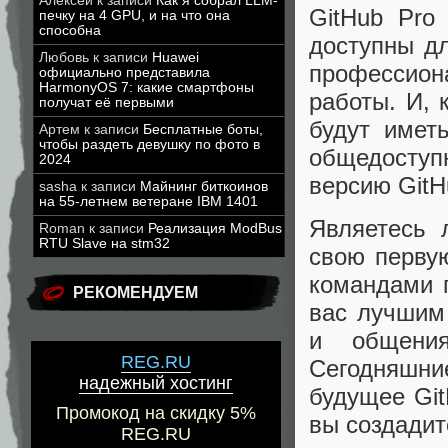
Алексей
к записи
Как я собрал LLM-
GitHub Pro
печку на 4 GPU, и на что она
способна
доступны д
Любовь
к записи
Huawei
профессио
официально представила
HarmonyOS 7: какие смартфоны
работы. И, 
получат её первыми
будут имет
Артем
к записи
Бесплатные боты,
чтобы раздеть девушку по фото в
общедоступ
2024
версию GitH
sasha
к записи
Майнинг биткоинов
на 55-летнем ветеране IBM 1401
Являетесь 
Roman
к записи
Реализация ModBus
RTU Slave на stm32
свою первую
командами 
РЕКОМЕНДУЕМ
вас лучшим
и общения
REG.RU
Сегодняшн
надежный хостинг
будущее Git
Промокод на скидку 5%
вы создадите
REG.RU