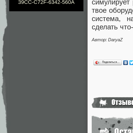
симулирует 
39CC-C72F-6342-560A
твое оборуд
система, н
сделать что
Автор: DaryaZ
Поделиться…