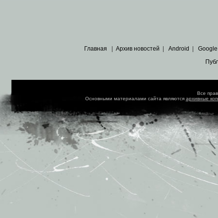
Главная
|
Архив новостей
|
Android
|
Google
Пуб
Все пра
Основными материалами сайта являются
архивные ко