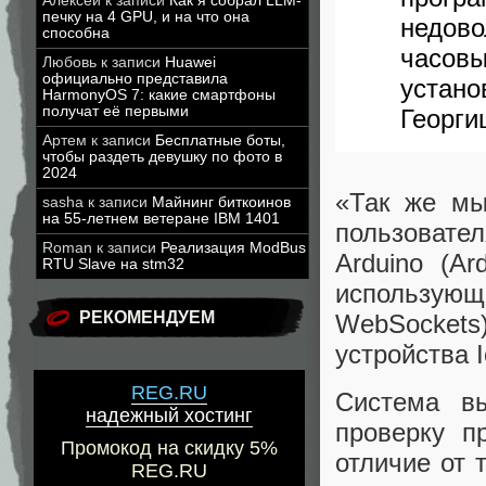
Алексей
к записи
Как я собрал LLM-
печку на 4 GPU, и на что она
недово
способна
часов
Любовь
к записи
Huawei
официально представила
устан
HarmonyOS 7: какие смартфоны
получат её первыми
Георги
Артем
к записи
Бесплатные боты,
чтобы раздеть девушку по фото в
2024
«Так же мы
sasha
к записи
Майнинг биткоинов
на 55-летнем ветеране IBM 1401
пользовате
Roman
к записи
Реализация ModBus
Arduino (Ar
RTU Slave на stm32
использую
РЕКОМЕНДУЕМ
WebSocket
устройства 
REG.RU
Система в
надежный хостинг
проверку п
Промокод на скидку 5%
отличие от т
REG.RU