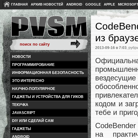
ГЛАВНАЯ
АРХИВ НОВОСТЕЙ
ANDROID
GOOGLE
APPLE
MICROSOF
CodeBend
из брауз
2013-09-16
в 7:03
, рубр
НОВОСТИ
Официальна
ПРОГРАММИРОВАНИЕ
промышленн
ИНФОРМАЦИОННАЯ БЕЗОПАСНОСТЬ
вездесущи
ЭТО ИНТЕРЕСНО
обособлен
НАУЧНО-ПОПУЛЯРНОЕ
привлекате
ГАДЖЕТЫ И УСТРОЙСТВА ДЛЯ ГИКОВ
кодом и заг
ТЕКУЧКА
тебе и приг
JAVASCRIPT
DIY ИЛИ СДЕЛАЙ САМ
CodeBender 
ГАДЖЕТЫ
на практ
ANDROID