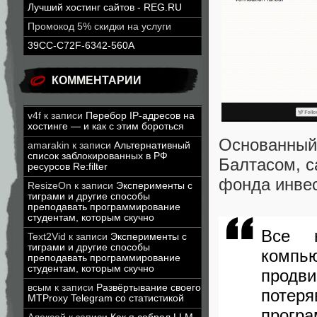
Лучший хостинг сайтов - REG.RU
Промокод 5% скидки на услуги
39CC-C72F-6342-560A
КОММЕНТАРИИ
v4f
к записи
Перебор IP-адресов на
хостинге — и как с этим бороться
Основанны
amarakin
к записи
Альтернативный
список заблокированных в РФ
Балтасом, с
ресурсов Re:filter
фонда инве
ResizeOn
к записи
Эксперименты с
тиграми и другие способы
преподавать программирование
студентам, которым скучно
Все н
Text2Vid
к записи
Эксперименты с
тиграми и другие способы
комп
преподавать программирование
студентам, которым скучно
продв
всым
к записи
Развёртывание своего
поте
MTProxy Telegram со статистикой
прогр