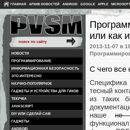
ГЛАВНАЯ
АРХИВ НОВОСТЕЙ
ANDROID
GOOGLE
APPLE
MICROSOF
Програм
или как 
2013-11-07
в 1
Программиро
НОВОСТИ
ПРОГРАММИРОВАНИЕ
С чего все
ИНФОРМАЦИОННАЯ БЕЗОПАСНОСТЬ
ЭТО ИНТЕРЕСНО
Специфика 
НАУЧНО-ПОПУЛЯРНОЕ
тесный конт
ГАДЖЕТЫ И УСТРОЙСТВА ДЛЯ ГИКОВ
из таких б
ТЕКУЧКА
документаци
JAVASCRIPT
наше
не 
DIY ИЛИ СДЕЛАЙ САМ
функционал
ГАДЖЕТЫ
ANDROID