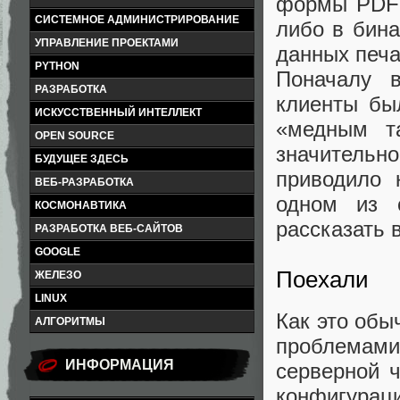
формы PDF 
СИСТЕМНОЕ АДМИНИСТРИРОВАНИЕ
либо в бин
УПРАВЛЕНИЕ ПРОЕКТАМИ
данных печа
PYTHON
Поначалу 
РАЗРАБОТКА
клиенты бы
ИСКУССТВЕННЫЙ ИНТЕЛЛЕКТ
«медным т
OPEN SOURCE
значительно
БУДУЩЕЕ ЗДЕСЬ
приводило 
ВЕБ-РАЗРАБОТКА
одном из 
КОСМОНАВТИКА
рассказать 
РАЗРАБОТКА ВЕБ-САЙТОВ
GOOGLE
Поехали
ЖЕЛЕЗО
LINUX
Как это обы
АЛГОРИТМЫ
проблемам
ИНФОРМАЦИЯ
серверной 
конфигураци