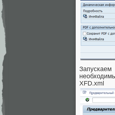
Запускае
необходим
XFD.xml