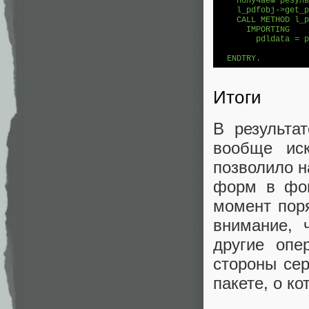
*   получаем резуль
    l_pdfobj->get_p
    CALL METHOD l_p
      IMPORTING

        pdldata = p
Итоги
В результа
вообще ис
позволило н
форм в фон
момент поря
внимание, 
другие опе
стороны се
пакете, о к