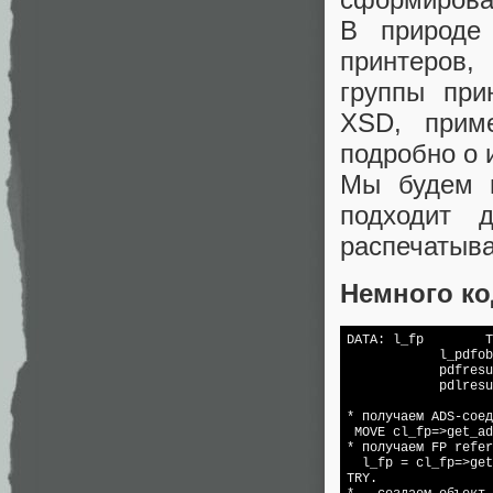
В природе
принтеров,
группы при
XSD, прим
подробно о 
Мы будем и
подходит 
распечатыва
Немного ко
DATA: l_fp        T
            l_pdfob
            pdfresu
            pdlresu
* получаем ADS-соед
 MOVE cl_fp=>get_ad
* получаем FP refer
  l_fp = cl_fp=>get
TRY.
