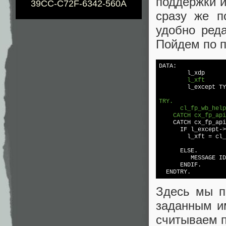
поддержки и
39CC-C72F-6342-560A
сразу же п
удобно реда
Пойдем по п
DATA:

        l_xdp      
        l_xft      
        l_except TY
TRY.

      cl_fp_wb_help
    CATCH cx_fp_api

    CATCH cx_fp_ap
      IF l_except->
        l_xft = cl_
                   
      ELSE.

         MESSAGE ID
      ENDIF.

Здесь мы п
заданным и
считываем п