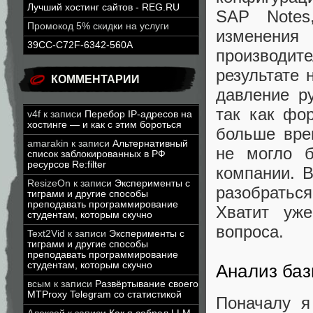
Лучший хостинг сайтов - REG.RU
SAP Notes
Промокод 5% скидки на услуги
изменения 
39CC-C72F-6342-560A
производи
результате 
КОММЕНТАРИИ
давление р
так как фо
v4f
к записи
Перебор IP-адресов на
хостинге — и как с этим бороться
больше вре
amarakin
к записи
Альтернативный
не могло б
список заблокированных в РФ
ресурсов Re:filter
компании. 
ResizeOn
к записи
Эксперименты с
разобраться
тиграми и другие способы
преподавать программирование
Хватит уже
студентам, которым скучно
вопроса.
Text2Vid
к записи
Эксперименты с
тиграми и другие способы
преподавать программирование
студентам, которым скучно
Анализ баз
всым
к записи
Развёртывание своего
MTProxy Telegram со статистикой
Поначалу я