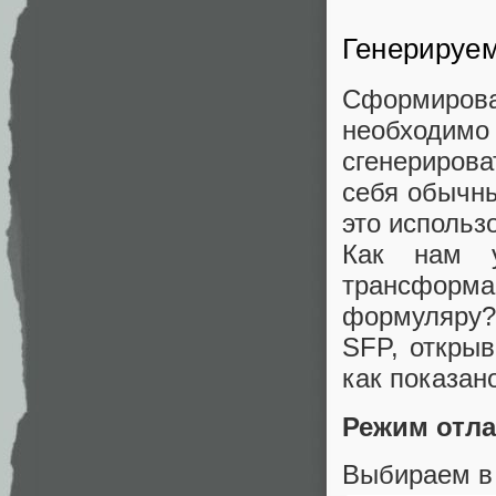
Генерируе
Сформиро
необходимо 
сгенерирова
себя обычн
это использ
Как нам у
трансформа
формуляру? 
SFP, откры
как показан
Режим отл
Выбираем в