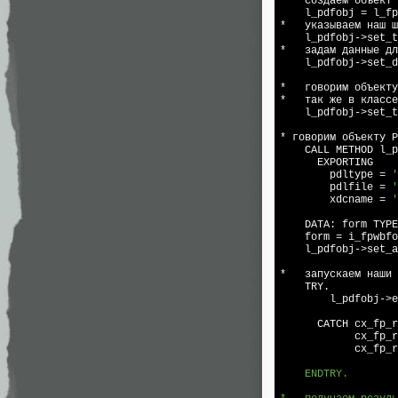
*   создаем объект 
    l_pdfobj = l_fp
*   указываем наш ш
    l_pdfobj->
set
_t
*   задам данные дл
    l_pdfobj->
set
_d
*   говорим объекту
*   так же в классе
    l_pdfobj->
set
_t
* говорим объекту P
    CALL METHOD l_p
      EXPORTING

        pdltype = 
'
        pdlfile = 
'
        xdcname = 
'
    DATA: form TYPE
    form = i_fpwbfo
    l_pdfobj->
set
_a
                   
*   запускаем наши 
    TRY.

        l_pdfobj->e
      CATCH cx_fp_r
            cx_fp_r
            cx_fp_r
    ENDTRY.
