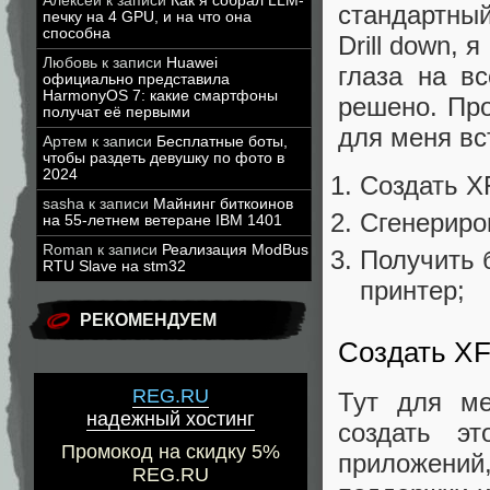
Алексей
к записи
Как я собрал LLM-
стандартны
печку на 4 GPU, и на что она
способна
Drill down, 
Любовь
к записи
Huawei
глаза на в
официально представила
HarmonyOS 7: какие смартфоны
решено. Пр
получат её первыми
для меня вс
Артем
к записи
Бесплатные боты,
чтобы раздеть девушку по фото в
2024
Создать X
sasha
к записи
Майнинг биткоинов
Сгенериро
на 55-летнем ветеране IBM 1401
Roman
к записи
Реализация ModBus
Получить 
RTU Slave на stm32
принтер;
РЕКОМЕНДУЕМ
Создать X
REG.RU
Тут для м
надежный хостинг
создать э
Промокод на скидку 5%
приложени
REG.RU