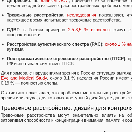
Депрессия
: по
данным АСИ
, примерно 10 % населения Р
делает её одной из самых распространённых проблем с мен
Тревожные расстройства
:
исследования
показывают, чт
настоящее время испытывает тревожные расстройства.
СДВГ
: в России примерно
2,5-3,5 % взрослых
живут с 
гиперактивности.
Расстройства аутистического спектра (РАС)
:
около 1 % н
аутизма.
Посттравматическое стрессовое расстройство (ПТСР)
: п
РФ испытывает симптомы ПТСР.
Для примера, с нарушениями зрения в России ситуация выгляд
Eye and Medical Study
, около 3,1 % населения России имеют
0,19 % — полностью слепы.
Статистика показывает, что проблемы ментальных расстрой
зрения или слуха, для которых доступный дизайн уже давно с
Тревожное расстройство: дизайн для контрол
Тревожные расстройства могут значительно влиять на о
затрагивая способности к концентрации внимания, памяти и с