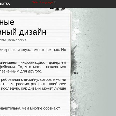
Select Language
▼
АБОТКА
ьные
вный дизайн
овье
,
психология
и зрения и слуха вместе взятых. Но
ринимаем информацию, доверяем
йсами. То, что может показаться
лезненным для другого.
ребования к дизайну, которые могли
атье я рассмотрю пять наиболее
 исследую, как дизайн может лучше
ачительна, чем многие осознают.