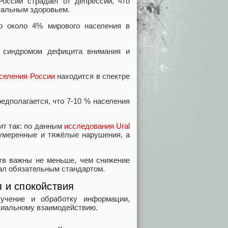
оссии страдает от депрессии, что
тальным здоровьем.
о около 4% мирового населения в
синдромом дефицита внимания и
аселения России
находится в спектре
редполагается, что 7-10 % населения
ит так: по данным
исследования Ural
 умеренные и тяжёлые нарушения, а
ств важны не меньше, чем снижение
тал обязательным стандартом.
я и спокойствия
бучение и обработку информации,
оциальному взаимодействию.