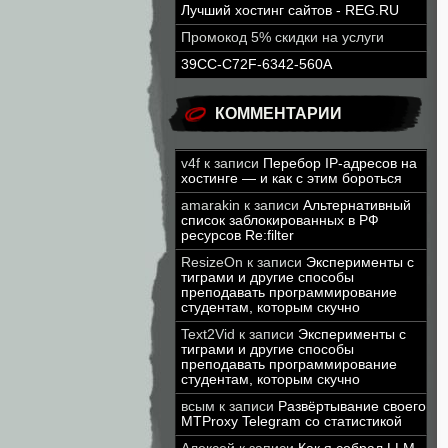
Лучший хостинг сайтов - REG.RU
Промокод 5% скидки на услуги
39CC-C72F-6342-560A
КОММЕНТАРИИ
v4f
к записи
Перебор IP-адресов на
хостинге — и как с этим бороться
amarakin
к записи
Альтернативный
список заблокированных в РФ
ресурсов Re:filter
ResizeOn
к записи
Эксперименты с
тиграми и другие способы
преподавать программирование
студентам, которым скучно
Text2Vid
к записи
Эксперименты с
тиграми и другие способы
преподавать программирование
студентам, которым скучно
всым
к записи
Развёртывание своего
MTProxy Telegram со статистикой