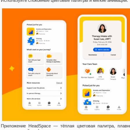
Используйте спокойные цветовые палитры и мягкие анимации.
Приложение HeadSpace — тёплая цветовая палитра, плавн