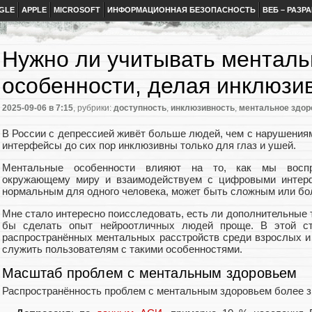
GLE
APPLE
MICROSOFT
ИНФОРМАЦИОННАЯ БЕЗОПАСНОСТЬ
ВЕБ – РАЗР
Нужно ли учитывать ментал
особенности, делая инклюзи
2025-09-06
в 7:15
, рубрики:
доступность
,
инклюзивность
,
ментальное здор
В России с депрессией живёт больше людей, чем с нарушениям
интерфейсы до сих пор инклюзивны только для глаз и ушей.
Ментальные особенности влияют на то, как мы восп
окружающему миру и взаимодействуем с цифровыми интерфе
нормальным для одного человека, может быть сложным или бо
Мне стало интересно поисследовать, есть ли дополнительные т
бы сделать опыт нейроотличных людей проще. В этой ст
распространённых ментальных расстройств среди взрослых и
служить пользователям с такими особенностями.
Масштаб проблем с ментальным здоровьем
Распространённость проблем с ментальным здоровьем более зн