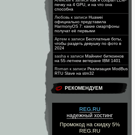
Алексей
к записи
Как я собрал LLM-
печку на 4 GPU, и на что она
способна
Любовь
к записи
Huawei
официально представила
HarmonyOS 7: какие смартфоны
получат её первыми
Артем
к записи
Бесплатные боты,
чтобы раздеть девушку по фото в
2024
sasha
к записи
Майнинг биткоинов
на 55-летнем ветеране IBM 1401
Roman
к записи
Реализация ModBus
RTU Slave на stm32
РЕКОМЕНДУЕМ
REG.RU
надежный хостинг
Промокод на скидку 5%
REG.RU