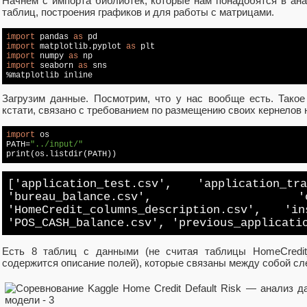
Начнем с импорта библиотек, которые нам понадобятся в ан
таблиц, построения графиков и для работы с матрицами.
import
 pandas 
as
import
 matplotlib.pyplot 
as
import
 numpy 
as
import
 seaborn 
as
 sns

%matplotlib inline
Загрузим данные. Посмотрим, что у нас вообще есть. Такое ра
кстати, связано с требованием по размещению своих кернелов н
import
 os

PATH=
"../input/"
print(os.listdir(PATH))
['application_test.csv', 'application_tr
'bureau_balance.csv', 'credit_
'HomeCredit_columns_description.csv', 'ins
'POS_CASH_balance.csv', 'previous_applicati
Есть 8 таблиц с данными (не считая таблицы HomeCredit_c
содержится описание полей), которые связаны между собой с