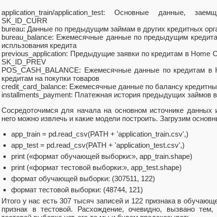
application_train/application_test: Основные данные, з
SK_ID_CURR
bureau: Данные по предыдущим займам в других кредитных орг
bureau_balance: Ежемесячные данные по предыдущим кредит
испльзования кредита
previous_application: Предыдущие заявки по кредитам в Home C
SK_ID_PREV
POS_CASH_BALANCE: Ежемесячные данные по кредитам в H
кредитам на покупки товаров
credit_card_balance: Ежемесячные данные по балансу кредитны
installments_payment: Платежная история предыдущих займов в
Сосредоточимся для начала на основном источнике данных 
него можно извлечь и какие модели построить. Загрузим основ
app_train = pd.read_csv(PATH + 'application_train.csv',)
app_test = pd.read_csv(PATH + 'application_test.csv',)
print («формат обучающей выборки:», app_train.shape)
print («формат тестовой выборки:», app_test.shape)
формат обучающей выборки: (307511, 122)
формат тестовой выборки: (48744, 121)
Итого у нас есть 307 тысяч записей и 122 признака в обучающ
признак в тестовой. Расхождение, очевидно, вызвано тем