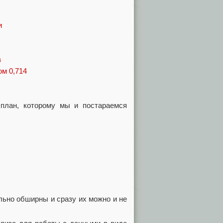
и
в
ом 0,714
план, которому мы и постараемся
льно обширны и сразу их можно и не