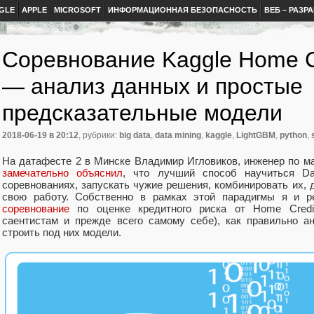
GLE
APPLE
MICROSOFT
ИНФОРМАЦИОННАЯ БЕЗОПАСНОСТЬ
ВЕБ – РАЗР
Соревнование Kaggle Home Cr
— анализ данных и простые
предсказательные модели
2018-06-19
в 20:12
, рубрики:
big data
,
data mining
,
kaggle
,
LightGBM
,
python
,
На датафесте 2 в Минске Владимир Игловиков, инженер по ма
замечательно объяснил
, что лучший способ научиться Da
соревнованиях, запускать чужие решения, комбинировать их, 
свою работу. Собственно в рамках этой парадигмы я и р
соревнование
по оценке кредитного риска от Home Credi
саентистам и прежде всего самому себе), как правильно а
строить под них модели.