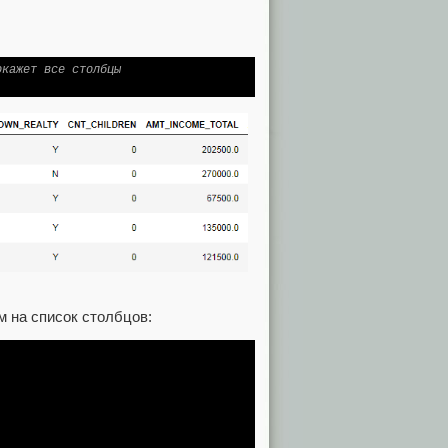
окажет все столбцы
 на список столбцов: