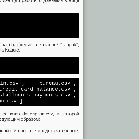
ализе для работы с данными в виде
сположение в каталоге "../input/",
а Kaggle.
ain.csv', 'bureau.csv',
card_balance.csv',
tallments_payments.csv',
on.csv']
olumns_description.csv, в которой
ледующим образом: