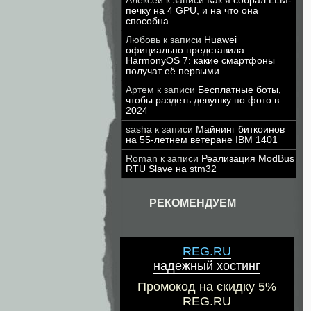
Алексей
к записи
Как я собрал LLM-
печку на 4 GPU, и на что она
способна
Любовь
к записи
Huawei
официально представила
HarmonyOS 7: какие смартфоны
получат её первыми
Артем
к записи
Бесплатные боты,
чтобы раздеть девушку по фото в
2024
sasha
к записи
Майнинг биткоинов
на 55-летнем ветеране IBM 1401
Roman
к записи
Реализация ModBus
RTU Slave на stm32
РЕКОМЕНДУЕМ
REG.RU
надежный хостинг
Промокод на скидку 5%
REG.RU