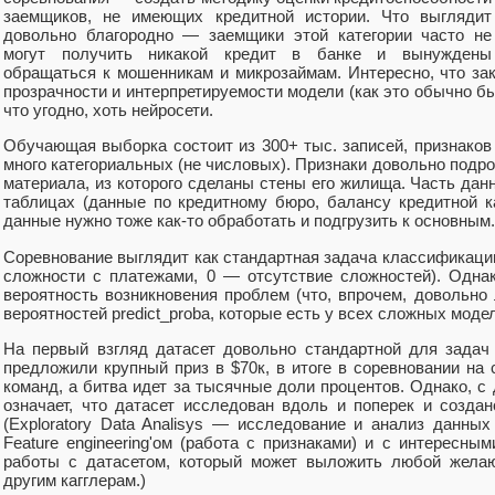
заемщиков, не имеющих кредитной истории. Что выглядит
довольно благородно — заемщики этой категории часто не
могут получить никакой кредит в банке и вынуждены
обращаться к мошенникам и микрозаймам. Интересно, что зак
прозрачности и интерпретируемости модели (как это обычно бы
что угодно, хоть нейросети.
Обучающая выборка состоит из 300+ тыс. записей, признаков
много категориальных (не числовых). Признаки довольно подр
материала, из которого сделаны стены его жилища. Часть да
таблицах (данные по кредитному бюро, балансу кредитной 
данные нужно тоже как-то обработать и подгрузить к основным.
Соревнование выглядит как стандартная задача классификаци
сложности с платежами, 0 — отсутствие сложностей). Однак
вероятность возникновения проблем (что, впрочем, довольно
вероятностей predict_proba, которые есть у всех сложных модел
На первый взгляд датасет довольно стандартной для задач
предложили крупный приз в $70к, в итоге в соревновании на
команд, а битва идет за тысячные доли процентов. Однако, с 
означает, что датасет исследован вдоль и поперек и созд
(Exploratory Data Analisys — исследование и анализ данных
Feature engineering'ом (работа с признаками) и с интересн
работы с датасетом, который может выложить любой желаю
другим кагглерам.)