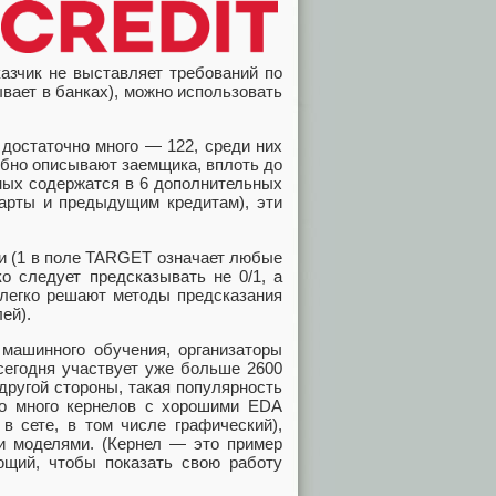
азчик не выставляет требований по
вает в банках), можно использовать
 достаточно много — 122, среди них
обно описывают заемщика, вплоть до
нных содержатся в 6 дополнительных
карты и предыдущим кредитам), эти
и (1 в поле TARGET означает любые
о следует предсказывать не 0/1, а
 легко решают методы предсказания
ей).
 машинного обучения, организаторы
 сегодня участвует уже больше 2600
другой стороны, такая популярность
ано много кернелов с хорошими EDA
 в сете, в том числе графический),
ыми моделями. (Кернел — это пример
щий, чтобы показать свою работу