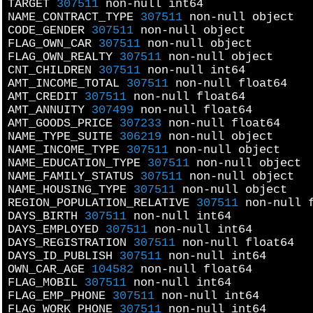
TARGET
307511
non-
null
int64
NAME_CONTRACT_TYPE
307511
non-
null
object
CODE_GENDER
307511
non-
null
object
FLAG_OWN_CAR
307511
non-
null
object
FLAG_OWN_REALTY
307511
non-
null
object
CNT_CHILDREN
307511
non-
null
int64
AMT_INCOME_TOTAL
307511
non-
null
float64
AMT_CREDIT
307511
non-
null
float64
AMT_ANNUITY
307499
non-
null
float64
AMT_GOODS_PRICE
307233
non-
null
float64
NAME_TYPE_SUITE
306219
non-
null
object
NAME_INCOME_TYPE
307511
non-
null
object
NAME_EDUCATION_TYPE
307511
non-
null
object
NAME_FAMILY_STATUS
307511
non-
null
object
NAME_HOUSING_TYPE
307511
non-
null
object
REGION_POPULATION_RELATIVE
307511
non-
null
f
DAYS_BIRTH
307511
non-
null
int64
DAYS_EMPLOYED
307511
non-
null
int64
DAYS_REGISTRATION
307511
non-
null
float64
DAYS_ID_PUBLISH
307511
non-
null
int64
OWN_CAR_AGE
104582
non-
null
float64
FLAG_MOBIL
307511
non-
null
int64
FLAG_EMP_PHONE
307511
non-
null
int64
FLAG_WORK_PHONE
307511
non-
null
int64