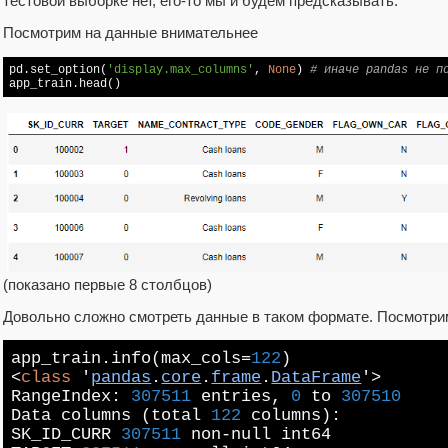
тестовой выборке нет, его-то мы и будем предсказывать.
Посмотрим на данные внимательнее
pd.set_option(
'display.max_columns'
, 
None
) 
# иначе pandas не п
app_train.head()
(показано первые 8 столбцов)
Довольно сложно смотреть данные в таком формате. Посмотрим
app_train.info(max_cols=
122
)
<
class
'
pandas
.
core
.
frame
.
DataFrame
'>
RangeIndex:
307511
entries,
0
to
307510
Data columns (total
122
columns):
SK_ID_CURR
307511
non-
null
int64