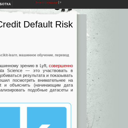
Select Language
▼
АБОТКА
edit Default Risk
scikit-learn
,
машинное обучение
,
перевод
шинному зрению в Lyft,
совершенно
ta Science — это участвовать в
добиваться результата и показывать
ешил посмотреть внимательнее на
t и объяснить (начинающим дата
нализировать подобные датасеты и