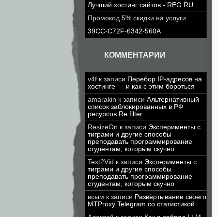
Лучший хостинг сайтов - REG.RU
Промокод 5% скидки на услуги
39CC-C72F-6342-560A
КОММЕНТАРИИ
v4f
к записи
Перебор IP-адресов на
хостинге — и как с этим бороться
amarakin
к записи
Альтернативный
список заблокированных в РФ
ресурсов Re:filter
ResizeOn
к записи
Эксперименты с
тиграми и другие способы
преподавать программирование
студентам, которым скучно
Text2Vid
к записи
Эксперименты с
тиграми и другие способы
преподавать программирование
студентам, которым скучно
всым
к записи
Развёртывание своего
MTProxy Telegram со статистикой