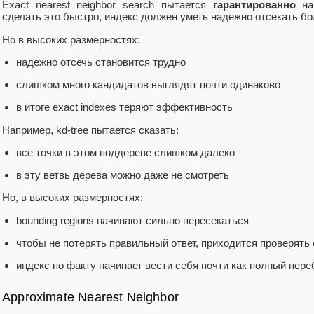
Exact nearest neighbor search пытается
гарантированно
най
сделать это быстро, индекс должен уметь надежно отсекать бол
Но в высоких размерностях:
надежно отсечь становится трудно
слишком много кандидатов выглядят почти одинаково
в итоге exact indexes теряют эффективность
Например, kd-tree пытается сказать:
все точки в этом поддереве слишком далеко
в эту ветвь дерева можно даже не смотреть
Но, в высоких размерностях:
bounding regions начинают сильно пересекаться
чтобы не потерять правильный ответ, приходится проверять
индекс по факту начинает вести себя почти как полный пере
Approximate Nearest Neighbor