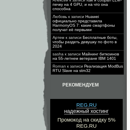
Алексей
к записи
Как я собрал LLM-
печку на 4 GPU, и на что она
способна
Любовь
к записи
Huawei
официально представила
HarmonyOS 7: какие смартфоны
получат её первыми
Артем
к записи
Бесплатные боты,
чтобы раздеть девушку по фото в
2024
sasha
к записи
Майнинг биткоинов
на 55-летнем ветеране IBM 1401
Roman
к записи
Реализация ModBus
RTU Slave на stm32
РЕКОМЕНДУЕМ
REG.RU
надежный хостинг
Промокод на скидку 5%
REG.RU