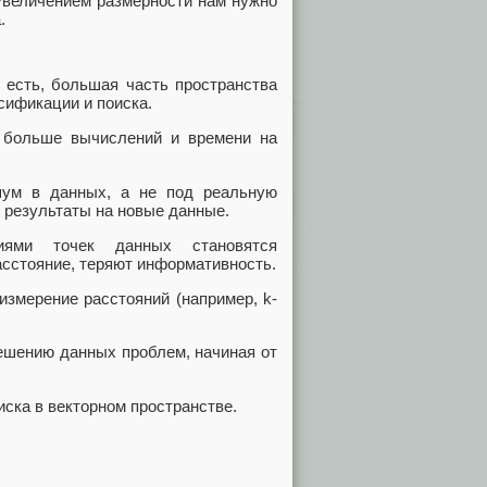
 увеличением размерности нам нужно
.
о есть, большая часть пространства
сификации и поиска.
т больше вычислений и времени на
 шум в данных, а не под реальную
 результаты на новые данные.
ниями точек данных становятся
расстояние, теряют информативность.
 измерение расстояний (например, k-
решению данных проблем, начиная от
ска в векторном пространстве.