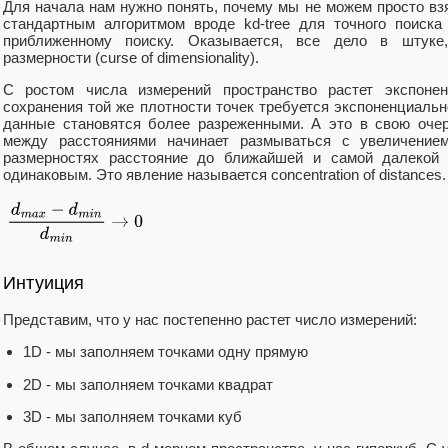
Для начала нам нужно понять, почему мы не можем просто вз
стандартным алгоритмом вроде kd-tree для точного поиск
приближенному поиску. Оказывается, все дело в штуке,
размерности (curse of dimensionality).
С ростом числа измерений пространство растет экспоне
сохранения той же плотности точек требуется экспоненциальн
данные становятся более разреженными. А это в свою очер
между расстояниями начинает размываться с увеличение
размерностях расстояние до ближайшей и самой далекой т
одинаковым. Это явление называется concentration of distances.
Интуиция
Представим, что у нас постепенно растет число измерений:
1D - мы заполняем точками одну прямую
2D - мы заполняем точками квадрат
3D - мы заполняем точками куб