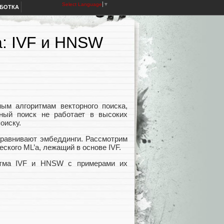
Select Language
▼
АБОТКА
а: IVF и HNSW
ым алгоритмам векторного поиска,
ный поиск не работает в высоких
оиску.
сравнивают эмбеддинги. Рассмотрим
ского ML’а, лежащий в основе IVF.
итма IVF и HNSW с примерами их