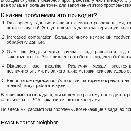
В общем случае, в d-мерном пространстве, у нас гиперкуб. С
все больше и больше точек для заполнения этого пространства
К каким проблемам это приводит?
Data sparsity. Данные становятся сильно разреженными, т
остается пустой. Это усложняет задачи кластеризации, клас
Increased computation. Большее число измерений требуе
обработку данных.
Overfitting. Модели могут начинать подстраиваться под
закономерность. Это снижает способность модели обобщать
Distances lose meaning. Различия между расстоя
незначительными, из-за чего такие метрики, как евклидово 
Performance degradation. Алгоритмы, которые опираются на
means), могут работать хуже.
В зависимости от задачи, мы можем по-разному подходить к 
классического PCA, заканчивая автоэнкодерами.
Но здесь мы рассмотрим проблемы, возникающие в задачах пои
Exact Nearest Neighbor