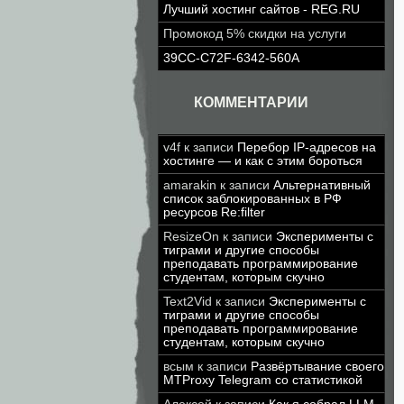
Лучший хостинг сайтов - REG.RU
Промокод 5% скидки на услуги
39CC-C72F-6342-560A
КОММЕНТАРИИ
v4f
к записи
Перебор IP-адресов на
хостинге — и как с этим бороться
amarakin
к записи
Альтернативный
список заблокированных в РФ
ресурсов Re:filter
ResizeOn
к записи
Эксперименты с
тиграми и другие способы
преподавать программирование
студентам, которым скучно
Text2Vid
к записи
Эксперименты с
тиграми и другие способы
преподавать программирование
студентам, которым скучно
всым
к записи
Развёртывание своего
MTProxy Telegram со статистикой