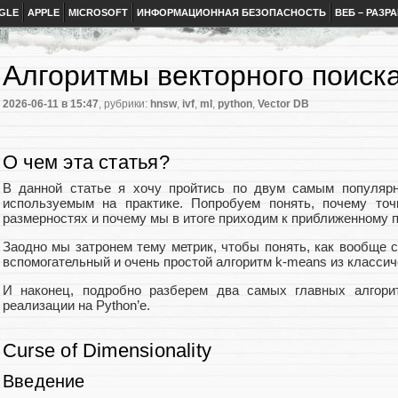
GLE
APPLE
MICROSOFT
ИНФОРМАЦИОННАЯ БЕЗОПАСНОСТЬ
ВЕБ – РАЗР
Алгоритмы векторного поиск
2026-06-11
в 15:47
, рубрики:
hnsw
,
ivf
,
ml
,
python
,
Vector DB
О чем эта статья?
В данной статье я хочу пройтись по двум самым популярн
используемым на практике. Попробуем понять, почему точ
размерностях и почему мы в итоге приходим к приближенному п
Заодно мы затронем тему метрик, чтобы понять, как вообще 
вспомогательный и очень простой алгоритм k-means из классиче
И наконец, подробно разберем два самых главных алгор
реализации на Python’е.
Curse of Dimensionality
Введение