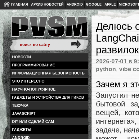
ГЛАВНАЯ
АРХИВ НОВОСТЕЙ
ANDROID
GOOGLE
APPLE
MICROSOF
Делюсь о
LangChai
развилок
НОВОСТИ
2026-07-01
в 9
ПРОГРАММИРОВАНИЕ
python
,
vibe c
ИНФОРМАЦИОННАЯ БЕЗОПАСНОСТЬ
ЭТО ИНТЕРЕСНО
Зачем я э
НАУЧНО-ПОПУЛЯРНОЕ
Запустил н
ГАДЖЕТЫ И УСТРОЙСТВА ДЛЯ ГИКОВ
бытовой за
ТЕКУЧКА
вещей, кот
JAVASCRIPT
интернета»
DIY ИЛИ СДЕЛАЙ САМ
задаче, нач
ГАДЖЕТЫ
может, ко
ANDROID