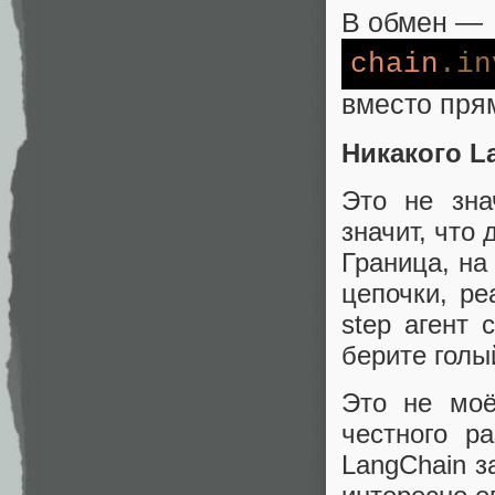
В обмен —
chain
.in
вместо пря
Никакого L
Это не зна
значит, что
Граница, на
цепочки, ре
step агент
берите голы
Это не моё
честного р
LangChain з