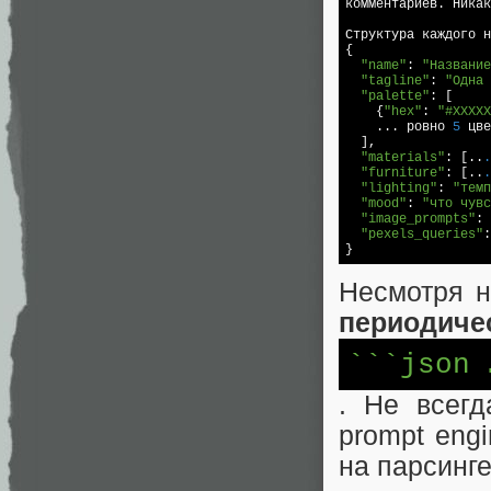
комментариев. Никак
Структура каждого н
{

"name"
: 
"Название
"tagline"
: 
"Одна 
"palette"
: [

    {
"hex"
: 
"#XXXXX
    ... ровно 
5
 цве
  ],

"materials"
: [..
.
"furniture"
: [..
.
"lighting"
: 
"темп
"mood"
: 
"что чувс
"image_prompts"
: 
"pexels_queries"
:
Несмотря н
периодиче
``
`json 
. Не всегд
prompt eng
на парсинге