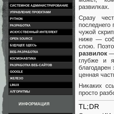
развилках.
СИСТЕМНОЕ АДМИНИСТРИРОВАНИЕ
УПРАВЛЕНИЕ ПРОЕКТАМИ
Сразу чес
PYTHON
последнего 
РАЗРАБОТКА
чужой скрип
ИСКУССТВЕННЫЙ ИНТЕЛЛЕКТ
ниже — соб
OPEN SOURCE
слою. Поэто
БУДУЩЕЕ ЗДЕСЬ
развилок
— 
ВЕБ-РАЗРАБОТКА
КОСМОНАВТИКА
глубже и я
РАЗРАБОТКА ВЕБ-САЙТОВ
благодарен 
GOOGLE
ценная част
ЖЕЛЕЗО
Никаких сс
LINUX
просто разб
АЛГОРИТМЫ
ИНФОРМАЦИЯ
TL;DR