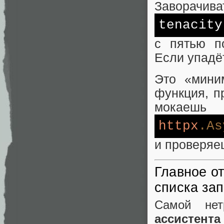
Заворачива
tenacity
с пятью п
Если упадёт
Это «мини
функция, п
мокаешь
httpx
.As
и проверяе
Главное о
списка за
Самой нет
ассистента