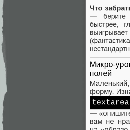
Что забрат
— берите P
быстрее, г
выигрывает
(фантастик
нестандартн
Микро-уро
полей
Маленький
форму. Изн
textarea
— «опишите
вам не нра
на «образе