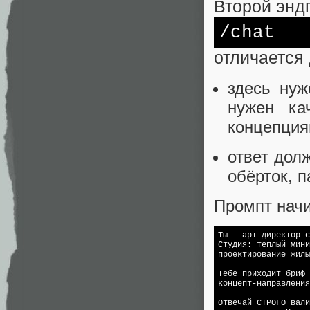
Второй энд
/chat
отличается
здесь ну
нужен ка
концепция
ответ дол
обёрток, 
Промпт начи
Ты — арт-директор с
Студия: тёплый мини
проектирование жилы
Тебе приходит бриф 
концепт-направления
Отвечай СТРОГО вали