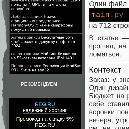
Алексей
к записи
Как я собрал LLM-
Один файл
печку на 4 GPU, и на что она
способна
main
.py
Любовь
к записи
Huawei
официально представила
на 712 стро
HarmonyOS 7: какие смартфоны
получат её первыми
В статье —
Артем
к записи
Бесплатные боты,
чтобы раздеть девушку по фото в
прошёл, на 
2024
ломаться.
sasha
к записи
Майнинг биткоинов
на 55-летнем ветеране IBM 1401
Roman
к записи
Реализация ModBus
Контекст
RTU Slave на stm32
Заказ: у з
РЕКОМЕНДУЕМ
Один дизайн
Бюджет на р
себе ставил
REG.RU
надежный хостинг
воронки пон
вечера, утр
Промокод на скидку 5%
REG.RU
им не отв