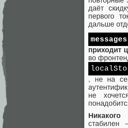
повторные 
даёт скидк
первого то
дальше отд
messages
приходит ц
во фронтен
local
Sto
, не на се
аутентифик
не хочетс
понадобитс
Никакого r
стабилен 