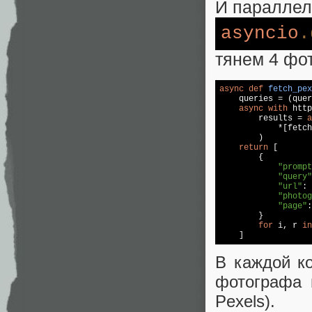
И параллел
asyncio
.
тянем 4 фот
async
def
fetch_pex
    queries = (quer
async
with
 http
        results = 
a
            *[fetch
        )

return
 [

        {

"prompt
"query"
"url"
: 
"photog
"page"
:
        }

for
 i, r 
in
В каждой к
фотографа 
Pexels).