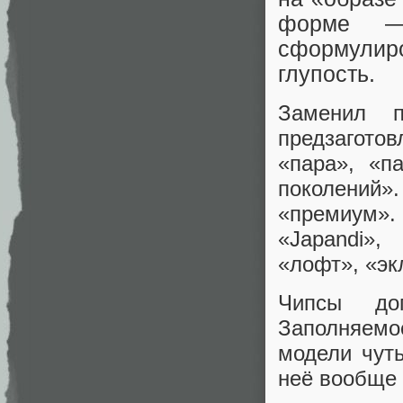
форме
сформулиро
глупость.
Заменил 
предзагото
«пара», «п
поколений».
«премиум»
«Japandi»,
«лофт», «эк
Чипсы до
Заполняем
модели чуть
неё вообще 