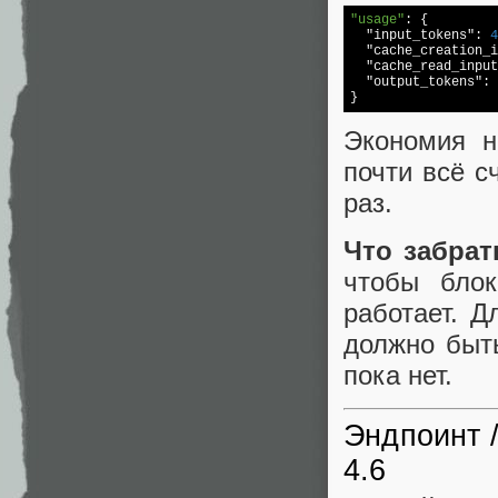
"usage"
: {

"input_tokens"
: 
4
"cache_creation_i
"cache_read_input
"output_tokens"
: 
Экономия н
почти всё с
раз.
Что забрат
чтобы бл
работает. Д
должно быт
пока нет.
Эндпоинт /
4.6