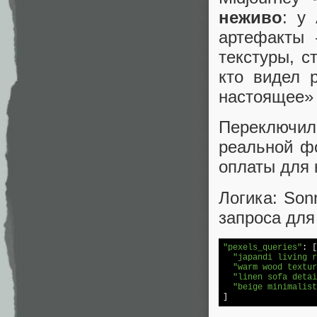
неживо
: у
артефакты 
текстуры, с
кто видел 
настоящее» 
Переключ
реальной фо
оплаты для 
Логика: Son
запроса для
"pexels_queries"
: [

"japandi living r
"warm wood textur
"linen sofa detai
"beige minimalist