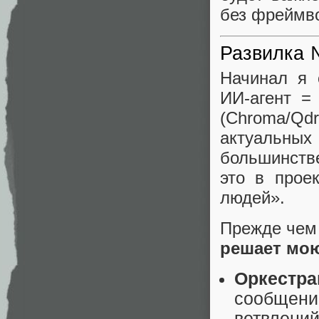
без фреймв
Развилка 
Начинал я 
ИИ-агент =
(Chroma/Qdr
актуальных
большинстве
это в прое
людей».
Прежде чем
решает мою
Оркестр
сообщени
ветвлени