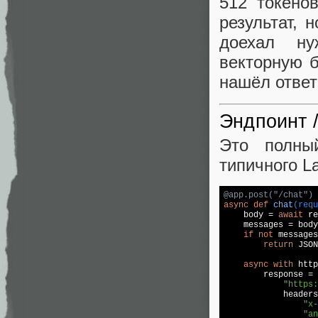
512 токено
результат, 
доехал ну
векторную б
нашёл ответ
Эндпоинт 
Это полны
типичного L
@app.post("/chat")
async
def
chat
(requ
    body = 
await
 re
    messages = body
if
not
 messages
return
 JSON
async
with
 http
        response = 
"https:
            headers
"x-
"an