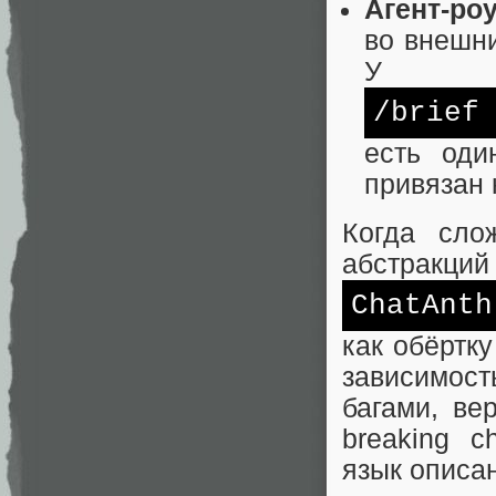
Агент-ро
во внешни
У
/brief
есть оди
привязан 
Когда сло
абстракций
ChatAnth
как обёртк
зависимос
багами, ве
breaking 
язык описа