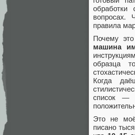
готовый па
обработки 
вопросах. 
правила ма
Почему это
машина им
инструкция
образца т
стохастичес
Когда даё
стилистичес
список — 
положитель
Это не моё
писано тыся