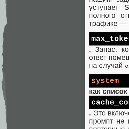
уступает 
полного о
трафике — о
max_toke
.
Запас, ко
ответ поме
на случай 
system
как список
cache_co
.
Это включе
промпт не 