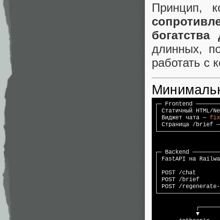
Принцип, 
сопротивл
богатства
длинных, п
работать с 
Минимальн
┌─ Frontend ───────
│ Статичный HTML/Ne
│ Виджет чата — 
fix
│ Страница /brief —
└──────────────────
                   
                   
┌─ Backend ────────
│ FastAPI на Railwa
│                  
│ POST /chat       
│ POST /brief      
│ POST /regenerate-
└──────────────────
                   
            ┌──────
            ▼      