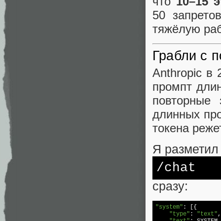
что
10–15 
50 запрето
тяжёлую раб
Грабли с п
Anthropic в
промпт длин
повторные 
длинных про
токена режет
Я разметил
/chat
сразу:
"system"
: [{

"type"
: 
"text"
,
