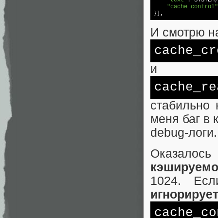
"text"
: SYSTEM,

"cache_control"
И смотрю н
cache_cr
и
cache_
re
стабильно 
меня баг в 
debug-логи.
Оказало
кэшируемо
1024. Ес
игнорируе
cache_co