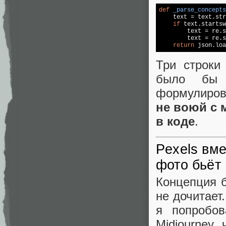
def
_parse_concepts

    text = text.str
if
 text.startsw
        text = re.s
        text = re.s
return
Три строки
было бы 
формулирово
не воюй с 
в коде
.
Pexels вме
фото бьёт
Концепция б
не дочитает
я попробо
Midjourney