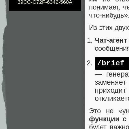
39CC-C72F-6342-560A
понимает, ч
что-нибудь»
Из этих дву
Чат-агент
сообщения
/brief
— генера
заменяет 
приходи
откликает
Это не «у
функции с 
будет важно