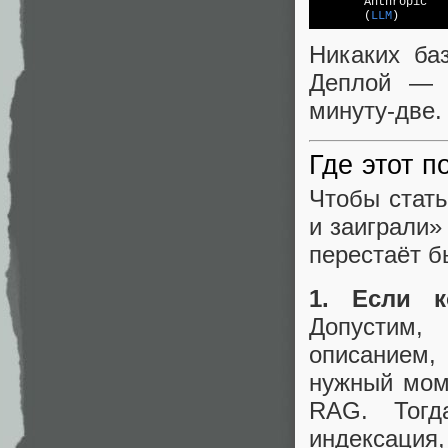
Anthropic   
       (
LLM
)       
Никаких ба
Деплой — g
минуту-две.
Где этот п
Чтобы стать
и заиграли»
перестаёт б
1. Если к
Допустим,
описанием,
нужный мом
RAG. Тогд
индексация,