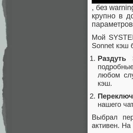
, без warni
крупно в д
параметров
Мой SYSTEM
Sonnet кэш 
Раздуть
подробны
любом слу
кэш.
Переключ
нашего ча
Выбрал пе
активен. На