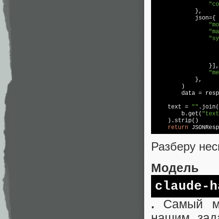
"co
            },

            json={

"mo
"ma
"sy
                }],

"me
            },

        )

        data = resp
    text = 
""
.join(

        b.get(
"text
    ).strip()

return
 JSONResp
Разберу нес
Модель
claude-h
.
Самый ма
нашим зад