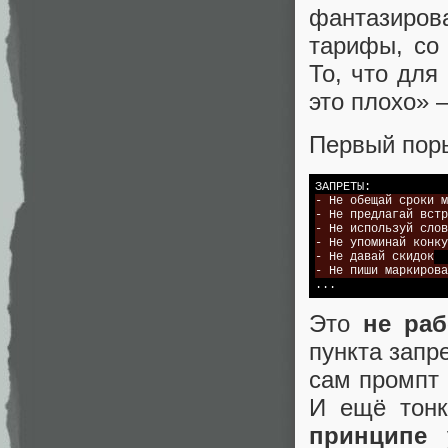
фантазиро
тарифы, со 
То, что для
это плохо» 
Первый пор
- Не обещай сроки м
- Не предлагай встр
- Не используй слов
- Не упоминай конку
- Не давай скидок
- Не пиши маркирова
Это
не раб
пункта запр
сам промпт 
И ещё тонк
принципе
у