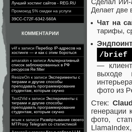
Сделал ИИ-а
Лучший хостинг сайтов - REG.RU
Делает две 
Промокод 5% скидки на услуги
39CC-C72F-6342-560A
Чат на са
тарифы, ср
КОММЕНТАРИИ
Эндпоин
v4f
к записи
Перебор IP-адресов на
/brief
хостинге — и как с этим бороться
amarakin
к записи
Альтернативный
— клиент
список заблокированных в РФ
ресурсов Re:filter
выходе 
ResizeOn
к записи
Эксперименты с
интерьер
тиграми и другие способы
преподавать программирование
фото из P
студентам, которым скучно
Text2Vid
к записи
Эксперименты с
Стек:
Claud
тиграми и другие способы
преподавать программирование
генерации 
студентам, которым скучно
фото, ст
всым
к записи
Развёртывание своего
MTProxy Telegram со статистикой
LlamaIndex