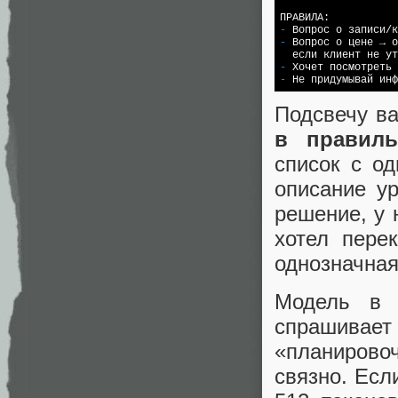
- 
- 
Вопрос о цене → о
- 
- 
Подсвечу в
в правиль
список с о
описание у
решение, у 
хотел пер
однозначная
Модель в 
спрашивает
«планирово
связно. Есл