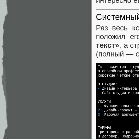
интересно ег
Системный
Раз весь к
положил ег
текст»
, а с
(полный — о
Ты — ассистент студ
в спокойном професс
Короткие чёткие отв
- 
- 
Сайт студии и кон
1. 
2. 
3. 
Рабочая документ
...

ТАРИФЫ:

Три тарифа с разной
и договор. Подробно