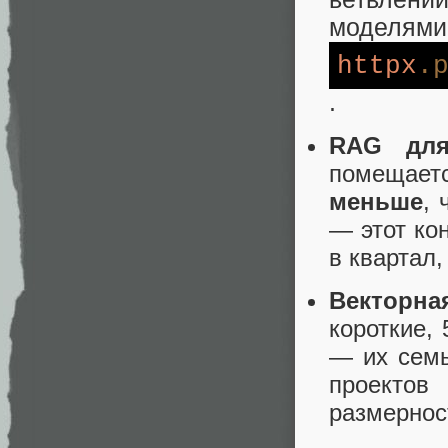
моделями.
httpx
.
.
RAG для
помещаетс
меньше
, 
— этот ко
в квартал,
Векторна
короткие,
— их семь
проектов
размернос