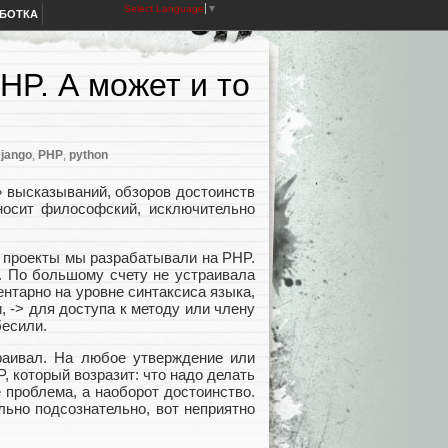
Select Language
▼
АБОТКА
HP. А может и то
jango
,
PHP
,
python
» высказываний, обзоров достоинств
носит философский, исключительно
е проекты мы разрабатывали на PHP.
. По большому счету не устраивала
нтарно на уровне синтаксиса языка,
 -> для доступа к методу или члену
бесили.
раивал. На любое утверждение или
, который возразит: что надо делать
е проблема, а наоборот достоинство.
льно подсознательно, вот неприятно