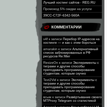
Лучший хостинг сайтов - REG.RU
Промокод 5% скидки на услуги
39CC-C72F-6342-560A
КОММЕНТАРИИ
v4f
к записи
Перебор IP-адресов на
хостинге — и как с этим бороться
amarakin
к записи
Альтернативный
список заблокированных в РФ
ресурсов Re:filter
ResizeOn
к записи
Эксперименты с
тиграми и другие способы
преподавать программирование
студентам, которым скучно
Text2Vid
к записи
Эксперименты с
тиграми и другие способы
преподавать программирование
студентам, которым скучно
всым
к записи
Развёртывание своего
MTProxy Telegram со статистикой