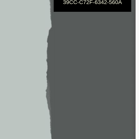
39CC-C72F-6342-560A