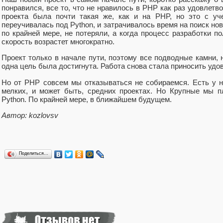
понравился, все то, что не нравилось в PHP как раз удовлетв
проекта была почти такая же, как и на PHP, но это с уче
переучивалась под Python, и затрачивалось время на поиск но
по крайней мере, не потеряли, а когда процесс разработки п
скорость возрастет многократно.
Проект только в начале пути, поэтому все подводные камни, н
одна цель была достигнута. Работа снова стала приносить удо
Но от PHP совсем мы отказываться не собираемся. Есть у н
мелких, и может быть, средних проектах. Но Крупные мы п
Python. По крайней мере, в ближайшем будущем.
Автор: kozlovsv
Поделиться…