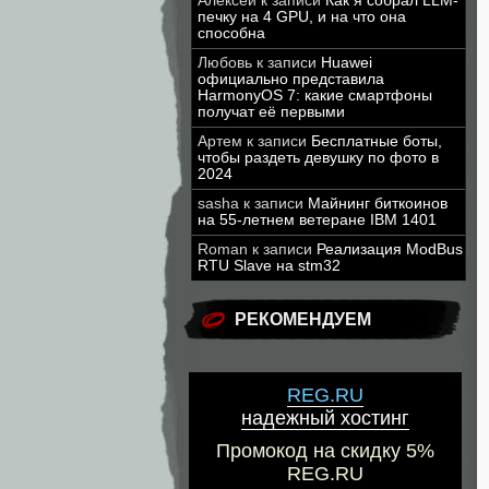
Алексей
к записи
Как я собрал LLM-
печку на 4 GPU, и на что она
способна
Любовь
к записи
Huawei
официально представила
HarmonyOS 7: какие смартфоны
получат её первыми
Артем
к записи
Бесплатные боты,
чтобы раздеть девушку по фото в
2024
sasha
к записи
Майнинг биткоинов
на 55-летнем ветеране IBM 1401
Roman
к записи
Реализация ModBus
RTU Slave на stm32
РЕКОМЕНДУЕМ
REG.RU
надежный хостинг
Промокод на скидку 5%
REG.RU