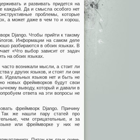
держивать и развивать придется на
не каждый. Да и смысла особого нет
онструктивные проблемы, которые
ох, а может даже в чем то и хорош,
ворк Django. Чтобы прийти к такому
блогов. Информации на самом деле
рошо разбираются в обоих языках. В
чает «Что выбор зависит от задач
ть на обоих языках.
 часто возникали мысли, а стоит ли
ва у других языков, и стоят ли они
ее. Идеальных языков нет и быть не
енно новых фреймворков будут свои
ычному выводу, который и давали в
опробуем ответа на эти вопросы не
овать фреймворк Django. Причину
 Так же нашли пару статей про
ельные, чем отрицательные, и за
 языке или фреймворке у них не
впечатлениях. Питон как язык очень