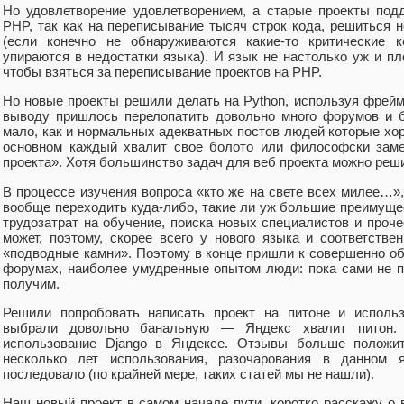
Но удовлетворение удовлетворением, а старые проекты под
PHP, так как на переписывание тысяч строк кода, решиться 
(если конечно не обнаруживаются какие-то критические к
упираются в недостатки языка). И язык не настолько уж и пл
чтобы взяться за переписывание проектов на PHP.
Но новые проекты решили делать на Python, используя фрейм
выводу пришлось перелопатить довольно много форумов и 
мало, как и нормальных адекватных постов людей которые хо
основном каждый хвалит свое болото или философски заме
проекта». Хотя большинство задач для веб проекта можно реши
В процессе изучения вопроса «кто же на свете всех милее…»,
вообще переходить куда-либо, такие ли уж большие преимущест
трудозатрат на обучение, поиска новых специалистов и проч
может, поэтому, скорее всего у нового языка и соответств
«подводные камни». Поэтому в конце пришли к совершенно об
форумах, наиболее умудренные опытом люди: пока сами не п
получим.
Решили попробовать написать проект на питоне и использ
выбрали довольно банальную — Яндекс хвалит питон.
использование Django в Яндексе. Отзывы больше положит
несколько лет использования, разочарования в данном
последовало (по крайней мере, таких статей мы не нашли).
Наш новый проект в самом начале пути, коротко расскажу о 