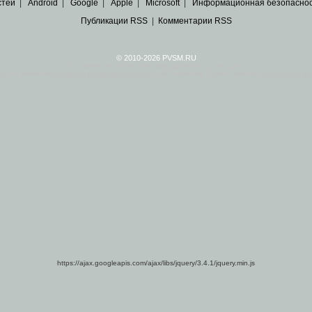
стей
|
Android
|
Google
|
Apple
|
Microsoft
|
Информационная безопасно
Публикации RSS
|
Комментарии RSS
© 2010-2026 PVSM.RU
Все права на материалы принадлежат их авторам.
сайта являются
архивные копии материалов
по ИТ тематике Рунета, взятые
из открытых и 
https://ajax.googleapis.com/ajax/libs/jquery/3.4.1/jquery.min.js