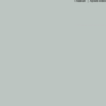
Главная
|
Архив ново
Основными материалами 