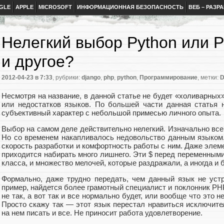
GLE
APPLE
MICROSOFT
ИНФОРМАЦИОННАЯ БЕЗОПАСНОСТЬ
ВЕБ – РАЗР
Нелегкий выбор Python или P
и другое?
2012-04-23
в 7:33
, рубрики:
django
,
php
,
python
,
Программирование
, метки:
D
Несмотря на название, в данной статье не будет «холиварных
или недостатков языков. По большей части данная статья 
субъективный характер с небольшой примесью личного опыта.
Выбор на самом деле действительно нелегкий. Изначально вс
Но со временем накапливалось недовольство данным языком
скорость разработки и комфортность работы с ним. Даже элеме
приходится набирать много лишнего. Эти $ перед переменными,
класса, и множество мелочей, которые раздражали, а иногда и 
Формально, даже трудно передать, чем данный язык не уст
пример, найдется более грамотный специалист и поклонник PHP
не так, а вот так и все нормально будет, или вообще что это н
Просто скажу так — этот язык перестал нравиться исключите
на нем писать и все. Не приносит работа удовлетворение.