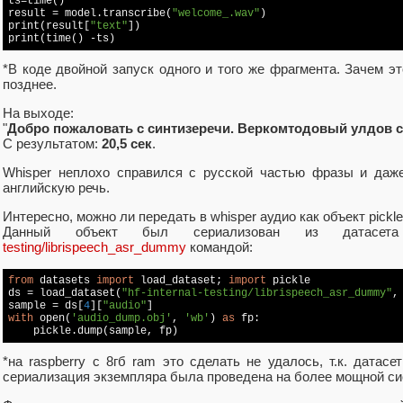
ts=time()

result = model.transcribe(
"welcome_.wav"
)

print(result[
"text"
])

print(time() -ts)
*В коде двойной запуск одного и того же фрагмента. Зачем э
позднее.
На выходе:
"
Добро пожаловать с синтизеречи. Веркомтодовый улдов с
С результатом:
20,5 сек
.
Whisper неплохо справился с русской частью фразы и даже
английскую речь.
Интересно, можно ли передать в whisper аудио как объект pickl
Данный объект был сериализован из датас
testing/librispeech_asr_dummy
командой:
from
 datasets 
import
 load_dataset; 
import
 pickle

ds = load_dataset(
"hf-internal-testing/librispeech_asr_dummy"
,
sample = ds[
4
][
"audio"
with
 open(
'audio_dump.obj'
, 
'wb'
) 
as
 fp:

    pickle.dump(sample, fp)
*на raspberry с 8гб ram это сделать не удалось, т.к. датас
сериализация экземпляра была проведена на более мощной си