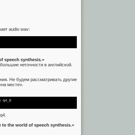
ает audio wav:
of speech synthesis.»
ебольшие неточности в английской.
ания. Не будем рассматривать другие
 «на месте».
 q4_0

q4.
 to the world of speech synthesis.»