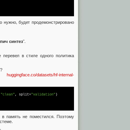
то нужно, будет продемонстрировано
пич синтез
".
 перевел в стиле одного политика
e?
ета
huggingface.co/datasets/hf-internal-
 
"clean"
, split=
"validation"
)

ет в память не поместился. Поэтому
стеме.