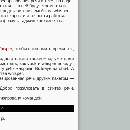
еобразования речи в текст на edge
ороткая — в ней будут элементы и
 представители семейства whisper:
нка скорости и точности работы.
и фразу с таджикского языка на
hisper
, чтобы сэкономить время тех,
одного пакета (возможно, уже даже
мотреть, как vosk и whisper поведут
y pi4b Raspbian Bullseye aarch64. А
тва whisper.
езированная речь другим пакетом —
Добро пожаловать в синтез речи.
изирован» командой:
av
pi.