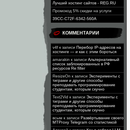
Лучший хостинг сайтов - REG.RU
Промокод 5% скидки на услуги
39CC-C72F-6342-560A
КОММЕНТАРИИ
v4f
к записи
Перебор IP-адресов на
хостинге — и как с этим бороться
amarakin
к записи
Альтернативный
список заблокированных в РФ
ресурсов Re:filter
ResizeOn
к записи
Эксперименты с
тиграми и другие способы
преподавать программирование
студентам, которым скучно
Text2Vid
к записи
Эксперименты с
тиграми и другие способы
преподавать программирование
студентам, которым скучно
всым
к записи
Развёртывание своего
MTProxy Telegram со статистикой