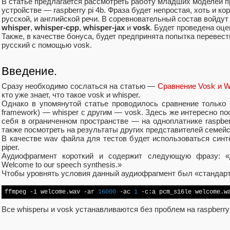
В статье предлагается рассмотреть работу младших моделей пр
устройстве — raspberry pi 4b. Фраза будет непростая, хоть и к
русской, и английской речи. В соревновательный состав войдут
whisper
,
whisper-cpp
,
whisper-jax
и
vosk
. Будет проведена оце
Также, в качестве бонуса, будет предпринята попытка перевест
русский с помощью vosk.
Введение.
Сразу необходимо сослаться на статью —
Сравнение Vosk и W
кто уже знает, что такое vosk и whisper.
Однако в упомянутой статье проводилось сравнение только 
framework) — whisper с другим — vosk. Здесь же интересно пос
себя в ограниченном пространстве — на одноплатнике raspberr
также посмотреть на результаты других представителей семейс
В качестве wav файла для тестов будет использоваться синт
piper.
Аудиофрагмент короткий и содержит следующую фразу: «
Welcome to our speech synthesis.»
Чтобы уровнять условия данный аудиофрагмент был «стандарт
ffmpeg -i welcome.wav -ar 
16000
 -ac 
1
 -c:a pcm_s16le welcome.w
Все whisperы и vosk устанавливаются без проблем на raspberry 