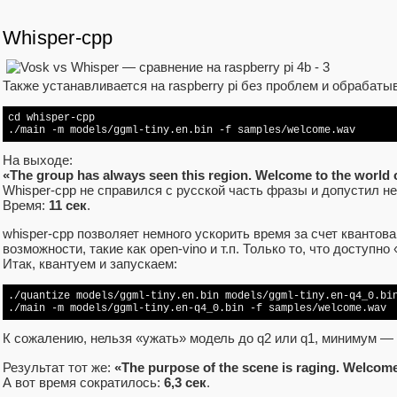
Whisper-cpp
Также устанавливается на raspberry pi без проблем и обрабатыв
cd whisper-cpp

./main -m models/ggml-tiny.en.bin -f samples/welcome.wav
На выходе:
«The group has always seen this region. Welcome to the world 
Whisper-cpp не справился с русской часть фразы и допустил н
Время:
11 сек
.
whisper-cpp позволяет немного ускорить время за счет квантов
возможности, такие как open-vino и т.п. Только то, что доступно
Итак, квантуем и запускаем:
./quantize models/ggml-tiny.en.bin models/ggml-tiny.en-q4_0.bin
./main -m models/ggml-tiny.en-q4_0.bin -f samples/welcome.wav 
К сожалению, нельзя «ужать» модель до q2 или q1, минимум — 
Результат тот же:
«The purpose of the scene is raging. Welcome
А вот время сократилось:
6,3 сек
.