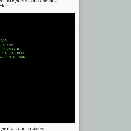
йском и достаточно длинная.
ckle:
AND 

 BIRKET 

ER CARKER 

R A CHEERFUL 

ATH NEXT MAN

годится в дальнейшем.