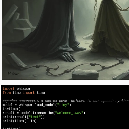
import
from
 time 
import
 time

##Добро пожаловать в синтез речи. Welcome to our speech synthe

model = whisper.load_model(
"tiny"
)

ts=time()

result = model.transcribe(
"welcome_.wav"
)

print(result[
"text"
])

print(time() -ts)
