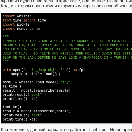
Фраза из аудио приведена в коде ниже, она полностью на англи
Код, в котором попытаемся скормить whisper audio как объект pi
import
from
 time 
import
import
import
 numpy 
as
 np

"""

LINNELL'S PICTURES ARE A SORT OF UP GUARDS AND AT EM PAINTINGS 
MASON'S EXQUISITE IDYLLS ARE AS NATIONAL AS A JINGO POEM MISTER
FOSTER'S LANDSCAPES SMILE AT ONE MUCH IN THE SAME WAY THAT MIST
USED TO FLASH HIS TEETH AND MISTER JOHN COLLIER GIVES HIS SITTE
SLAP ON THE BACK BEFORE HE SAYS LIKE A SHAMPOOER IN A TURKISH B
"""
with
 open(
'audio_dump.obj'
, 
'rb'
) 
as
 fp:

    sample = pickle.load(fp)

model = whisper.load_model(
"tiny"
)

ts=time()

result = model.transcribe(sample)

print(result[
"text"
])

print(time() -ts)

ts=time()

result = model.transcribe(sample)

print(result[
"text"
])

print(time() -ts)
К сожалению, данный вариант не работает с whisper. Но он при