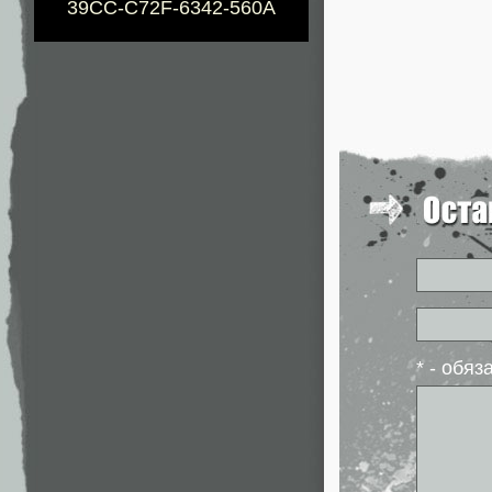
39CC-C72F-6342-560A
* - обя