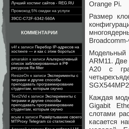
Orange Pi.
Лучший хостинг сайтов - REG.RU
Промокод 5% скидки на услуги
Размер кло
39CC-C72F-6342-560A
конфигураци
многоядерн
КОММЕНТАРИИ
Broadcomm-ч
v4f
к записи
Перебор IP-адресов на
Модельный 
хостинге — и как с этим бороться
amarakin
к записи
Альтернативный
ARM11. Две 
список заблокированных в РФ
A20 с гра
ресурсов Re:filter
четырехъя
ResizeOn
к записи
Эксперименты с
тиграми и другие способы
SGX544MP2
преподавать программирование
студентам, которым скучно
Каждая моде
Text2Vid
к записи
Эксперименты с
тиграми и другие способы
Gigabit Et
преподавать программирование
студентам, которым скучно
слотами ра
всым
к записи
Развёртывание своего
касается на
MTProxy Telegram со статистикой