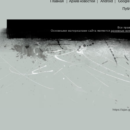
Главная
|
Архив новостей
|
Android
|
Google
Пуб
Все пра
Основными материалами сайта являются
архивные ко
https://ajax.