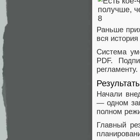
Раньше при
вся история 
Система ум
PDF. Подп
регламенту.
Результат
Начали вне
— одном зав
полном реж
Главный ре
планиров