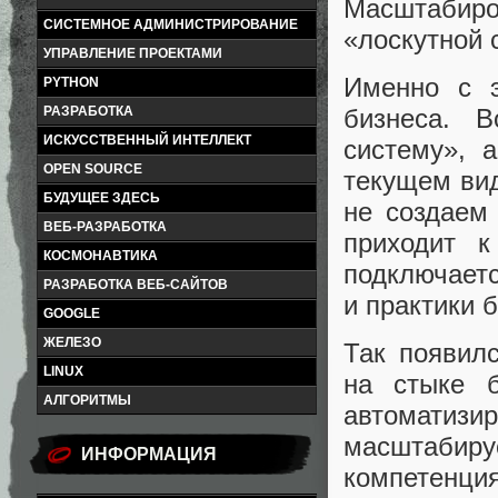
Масштабир
СИСТЕМНОЕ АДМИНИСТРИРОВАНИЕ
«лоскутной 
УПРАВЛЕНИЕ ПРОЕКТАМИ
Именно с 
PYTHON
РАЗРАБОТКА
бизнеса. 
ИСКУССТВЕННЫЙ ИНТЕЛЛЕКТ
систему», 
OPEN SOURCE
текущем ви
БУДУЩЕЕ ЗДЕСЬ
не создаем
ВЕБ-РАЗРАБОТКА
приходит 
КОСМОНАВТИКА
подключаетс
РАЗРАБОТКА ВЕБ-САЙТОВ
и практики 
GOOGLE
ЖЕЛЕЗО
Так появил
LINUX
на стыке 
АЛГОРИТМЫ
автомати
масштабир
ИНФОРМАЦИЯ
компетенци