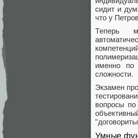
индивидуал
сидит и дум
что у Петро
Теперь м
автоматич
компетенций
полимериза
именно по 
сложности.
Экзамен про
тестировани
вопросы по
объектив
"договорить
Умные фун