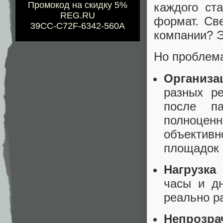
Промокод на скидку 5%
каждого ст
REG.RU
формат. Св
39CC-C72F-6342-560A
компании? Э
Но проблема
Организа
разных ре
после па
полноценн
объективн
площадок 
Нагрузка
часы и дн
реально р
Непрозра