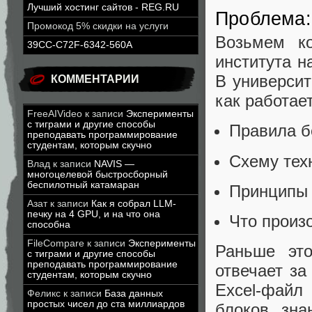
Лучший хостинг сайтов - REG.RU
Проблема: 
Промокод 5% скидки на услуги
Возьмем ко
39CC-C72F-6342-560A
института н
В университ
КОММЕНТАРИИ
как работае
FreeAIVideo
к записи
Эксперименты
с тиграми и другие способы
Правила б
преподавать программирование
студентам, которым скучно
Схему тех
Влад
к записи
NAVIS —
многоцелевой быстросборный
беспилотный катамаран
Принципы 
Азат
к записи
Как я собрал LLM-
печку на 4 GPU, и на что она
Что произо
способна
FileCompare
к записи
Эксперименты
Раньше это
с тиграми и другие способы
преподавать программирование
отвечает за
студентам, которым скучно
Excel-файл
Феликс
к записи
База данных
простых чисел до ста миллиардов
блоков зна