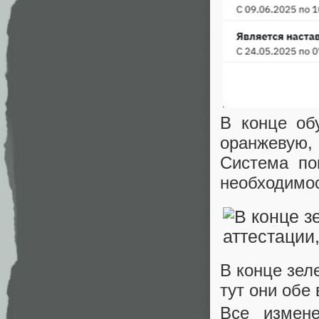
В конце об
оранжевую,
Система по
необходимос
В конце зел
тут они обе 
Все измене