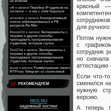
на коленке
красный —
v4f
к записи
Перебор IP-адресов на
хостинге — и как с этим бороться
компетенте
amarakin
к записи
Альтернативный
сотрудников
список заблокированных в РФ
ресурсов Re:filter
для ручного
ResizeOn
к записи
Эксперименты с
тиграми и другие способы
Потом нужно
преподавать программирование
с графико
студентам, которым скучно
Text2Vid
к записи
Эксперименты с
сотрудник р
тиграми и другие способы
но сначала
преподавать программирование
студентам, которым скучно
аттестацию 
всым
к записи
Развёртывание своего
MTProxy Telegram со статистикой
Если что-то
сменился на
РЕКОМЕНДУЕМ
нужную стр
версию.
REG.RU
надежный хостинг
А теперь п