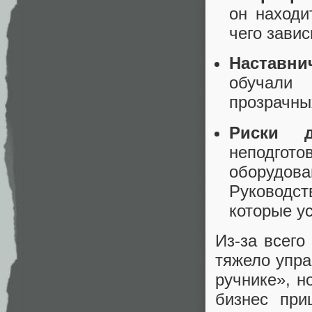
он находи
чего завис
Наставни
обучали
прозрачны
Риски д
неподгот
оборудов
Руководст
которые у
Из-за всего
тяжело упра
ручнике», н
бизнес пр