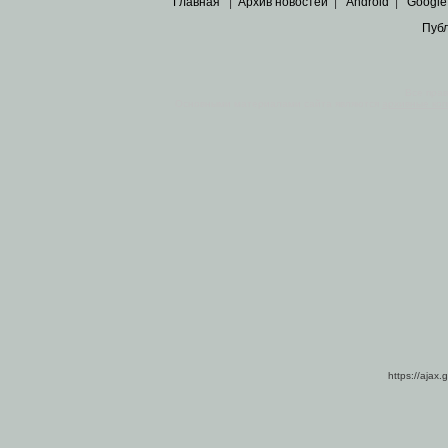
Главная
|
Архив новостей
|
Android
|
Google
Пуб
Все пра
Основными материалами сайта являются
архивные ко
https://ajax.