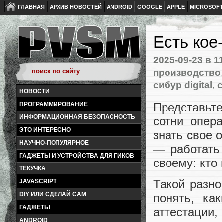
ГЛАВНАЯ
АРХИВ НОВОСТЕЙ
ANDROID
GOOGLE
APPLE
MICROSOF
Есть кое
2025-09-23
в 1
производство
сибур digital
,
НОВОСТИ
Представьт
ПРОГРАММИРОВАНИЕ
ИНФОРМАЦИОННАЯ БЕЗОПАСНОСТЬ
сотни опер
ЭТО ИНТЕРЕСНО
знать свое 
НАУЧНО-ПОПУЛЯРНОЕ
— работать
ГАДЖЕТЫ И УСТРОЙСТВА ДЛЯ ГИКОВ
своему: кто 
ТЕКУЧКА
Такой разно
JAVASCRIPT
DIY ИЛИ СДЕЛАЙ САМ
понять, ка
ГАДЖЕТЫ
аттестац
ANDROID