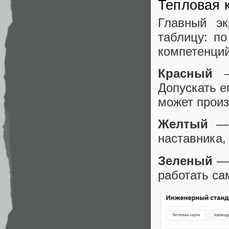
Тепловая 
Главный эк
таблицу: по
компетенций
Красный
— 
Допускать ег
может произ
Желтый
— с
наставника,
Зеленый
— 
работать са