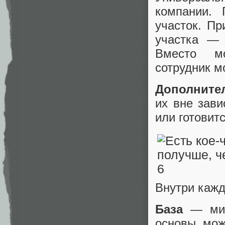
компании. 
участок. Пр
участка — 
Вместо мо
сотрудник м
Дополните
их вне зави
или готовит
Внутри кажд
База
— мини
основы, мож