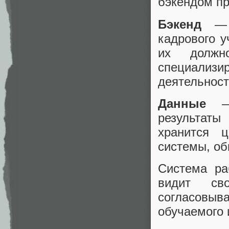
бэкендом пр
Бэкенд
— п
кадрового у
их должно
специализ
деятельност
Данные
— 
результаты
хранится 
системы, об
Система ра
видит св
согласовыв
обучаемого 