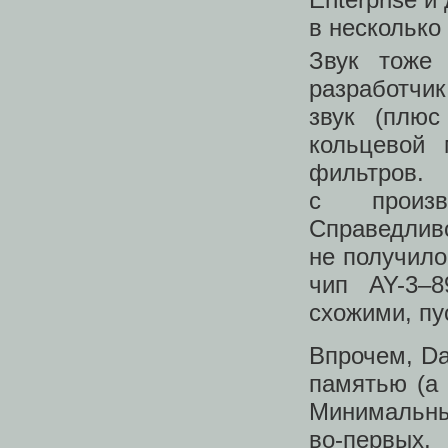
в несколько
Звук тоже
разработчи
звук (плю
кольцевой 
фильтров.
с произв
Справедл
не получило
чип AY-3–8
схожими, пу
Впрочем, Da
памятью (а
Минимальны
во‑первых