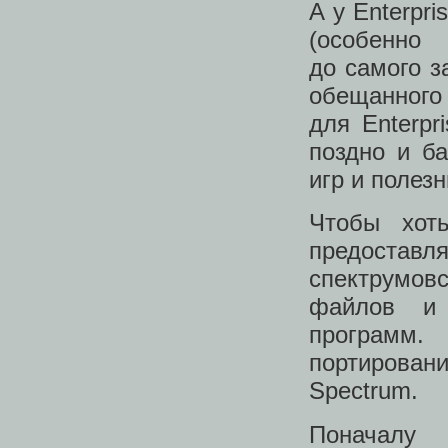
А у Enterpr
(особенно
до самого з
обещанног
для Enterp
поздно и б
игр и полез
Чтобы хоть
предоставл
спектрумовс
файлов и 
программ.
портирован
Spectrum.
Поначалу