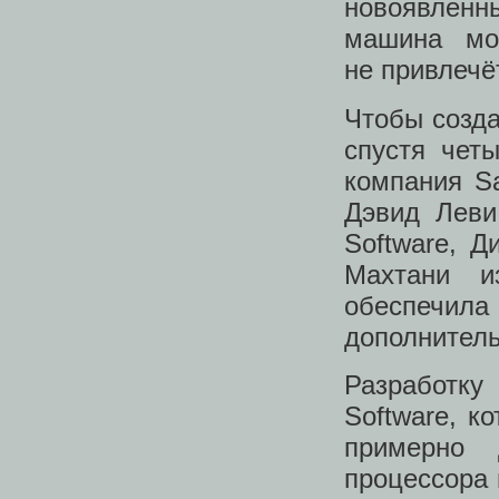
новоявленн
машина мо
не привлечё
Чтобы созда
спустя чет
компания Sa
Дэвид Леви,
Software, Д
Махтани и
обеспечи
дополнител
Разработку
Software, к
примерно 
процессора 