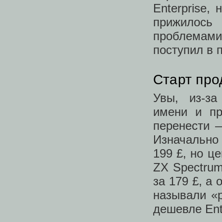
Enterprise,
прижилось 
проблемами
поступил в 
Старт про
Увы, из‑за
имени и пр
перенести 
Изначально 
199 £, но ц
ZX Spectru
за 179 £, а
называли «р
дешевле Ente