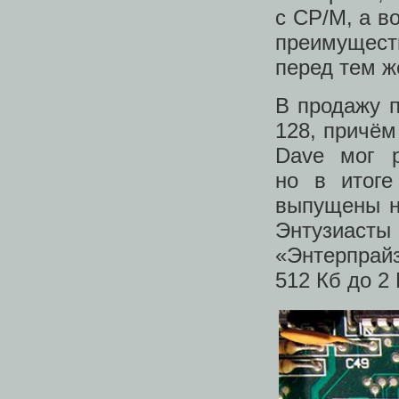
с CP/M, а в
преимущест
перед тем ж
В продажу п
128, причём
Dave мог 
но в итог
выпущены н
Энтузиас
«Энтерпрай
512 Кб до 2