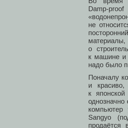
Во время 
Damp‑proo
«водонепро
не относит
посторонни
материалы,
о строител
к машине и 
надо было п
Поначалу к
и красиво,
к японской
однозначно 
компьютер 
Sangyo (по
продаётся 