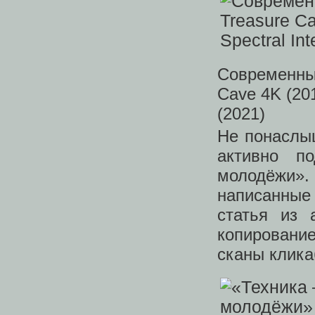
Современные
Cave 4K (201
(2021)
Не понаслыш
активно п
молодёжи».
написанные
статья из 
копирование
сканы клика