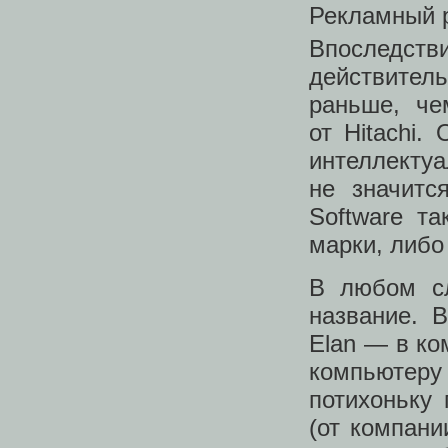
Рекламный р
Впоследств
действител
раньше, че
от Hitachi
интеллек
не значится
Software т
марки, либо
В любом сл
название. 
Elan — в ко
компьютеру
потихоньку 
(от компани