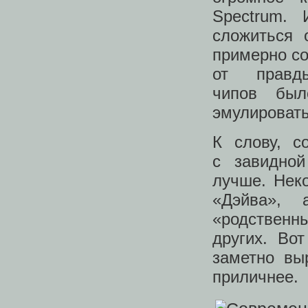
Spectrum. 
сложиться 
примерно со
от правд
чипов был
эмулировать
К слову, с
с завидной
лучше. Нек
«Дэйва»,
«родственн
других. Во
заметно вы
приличнее.