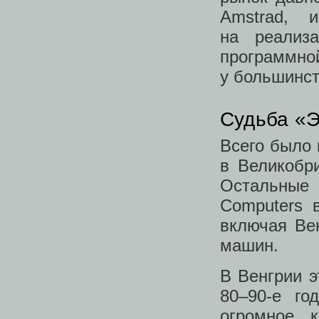
Amstrad, 
на реализ
программн
у большинст
Судьба «Э
Всего было 
в Великобр
Остальные
Computers 
включая Вен
машин.
В Венгрии э
80–90-е го
огромное 