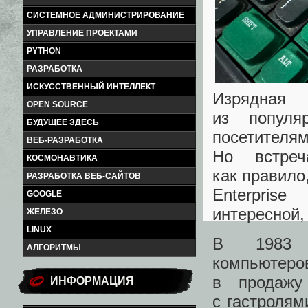
СИСТЕМНОЕ АДМИНИСТРИРОВАНИЕ
УПРАВЛЕНИЕ ПРОЕКТАМИ
PYTHON
РАЗРАБОТКА
ИСКУССТВЕННЫЙ ИНТЕЛЛЕКТ
Изрядная
OPEN SOURCE
из популя
БУДУЩЕЕ ЗДЕСЬ
посетителям
ВЕБ-РАЗРАБОТКА
Но встре
КОСМОНАВТИКА
как правило
РАЗРАБОТКА ВЕБ-САЙТОВ
Enterpris
GOOGLE
интересной,
ЖЕЛЕЗО
LINUX
В 1983 г
АЛГОРИТМЫ
компьютеро
в продажу
ИНФОРМАЦИЯ
с гастроля