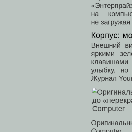
«Энтерпрайз
на компью
не загружая
Корпус: м
Внешний ви
яркими зе
клавишами
улыбку, но
Журнал Your
Оригинальны
Computer