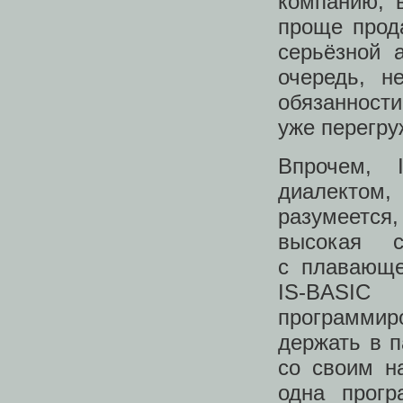
компанию, 
проще прод
серьёзной 
очередь, н
обязанност
уже перегруж
Впрочем, 
диалектом
разумеется
высокая с
с плавающе
IS‑BASIC
программи
держать в п
со своим н
одна прог