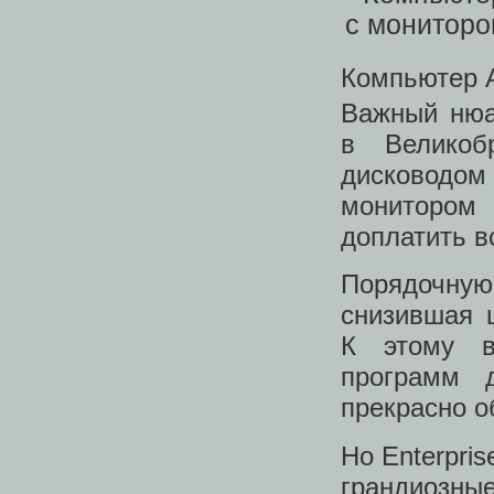
Компьютер 
Важный нюа
в Великоб
дисководо
монитором
доплатить вс
Порядочную
снизившая 
К этому в
программ д
прекрасно о
Но Enterpri
грандиозны