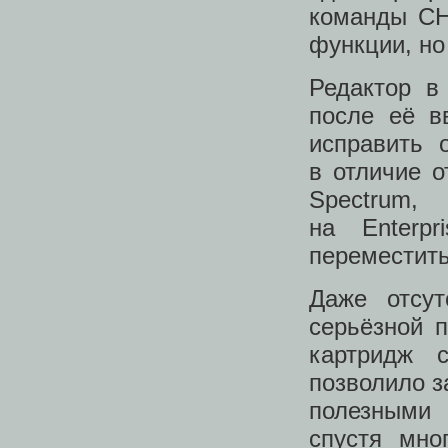
команды CH
функции, но
Редактор в
после её в
исправить 
в отличие 
Spectru
на Enterp
переместить
Даже отсу
серьёзной п
картридж 
позволило з
полезными
спустя мно