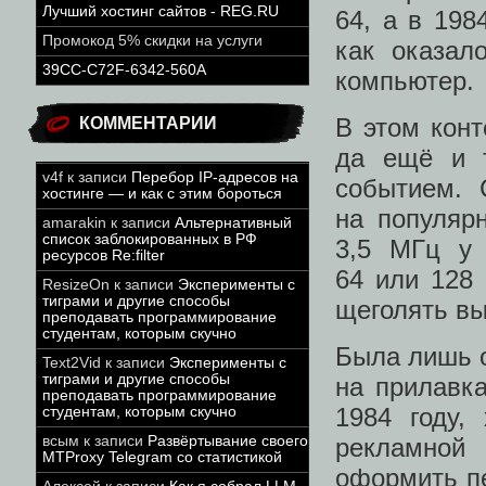
Лучший хостинг сайтов - REG.RU
64, а в 19
Промокод 5% скидки на услуги
как оказал
39CC-C72F-6342-560A
компьютер.
В этом конт
КОММЕНТАРИИ
да ещё и т
v4f
к записи
Перебор IP-адресов на
событием. 
хостинге — и как с этим бороться
на популяр
amarakin
к записи
Альтернативный
список заблокированных в РФ
3,5 МГц у 
ресурсов Re:filter
64 или 128 
ResizeOn
к записи
Эксперименты с
тиграми и другие способы
щеголять в
преподавать программирование
студентам, которым скучно
Была лишь 
Text2Vid
к записи
Эксперименты с
тиграми и другие способы
на прилавк
преподавать программирование
1984 году,
студентам, которым скучно
всым
к записи
Развёртывание своего
рекламной
MTProxy Telegram со статистикой
оформить пе