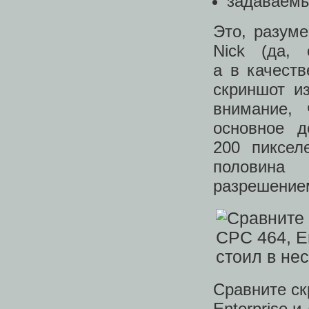
задаваемы
Это, разум
Nick (да,
а в качест
скриншот из
внимание, 
основное д
200 пиксел
половина
разрешением
Сравните ск
Enterprise 