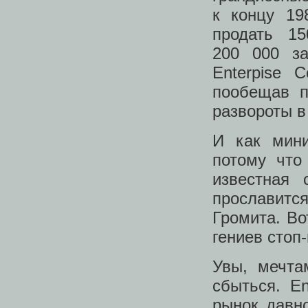
к концу 19
продать 1
200 000 за
Enterpise 
пообещав п
развороты в
И как мини
потому что
известная 
прославитс
Громита. Во
гениев стоп
Увы, мечта
сбыться. E
рынок давно