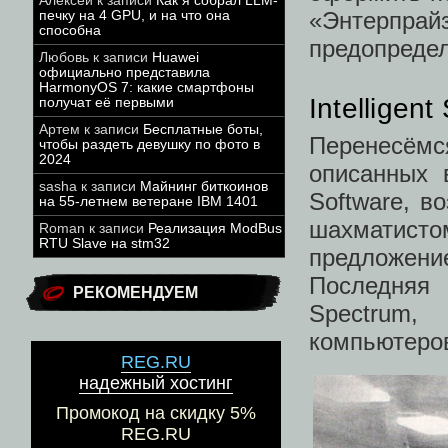
Алексей
к записи
Как я собрал LLM-
«Энтерпрайз
печку на 4 GPU, и на что она
способна
предопредел
Любовь
к записи
Huawei
официально представила
HarmonyOS 7: какие смартфоны
Intelligen
получат её первыми
Артем
к записи
Бесплатные боты,
Перенесёмся
чтобы раздеть девушку по фото в
2024
описанных в
sasha
к записи
Майнинг биткоинов
Software, в
на 55-летнем ветеране IBM 1401
шахматис
Roman
к записи
Реализация ModBus
RTU Slave на stm32
предложени
Последняя
РЕКОМЕНДУЕМ
Spectrum
компьютеров
REG.RU
надежный хостинг
Промокод на скидку 5%
REG.RU