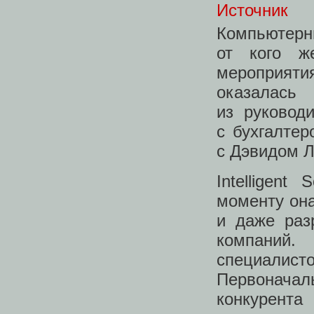
Источник
Компьютерн
от кого ж
мероприят
оказалась
из руковод
с бухгалтер
с Дэвидом Л
Intelligen
моменту он
и даже раз
компаний
специалис
Первонача
конкурент