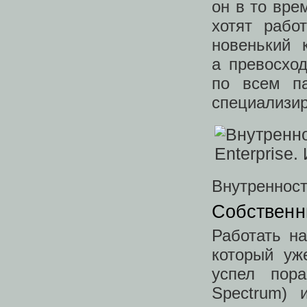
он в то вре
хотят рабо
новенький 
а превосхо
по всем п
специализи
Внутренност
Собственн
Работать н
который уже
успел пора
Spectrum) 