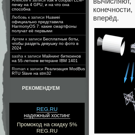
вычисляют
Алексей
к записи
Как я собрал LLM-
печку на 4 GPU, и на что она
конечности
способна
вперёд.
Любовь
к записи
Huawei
официально представила
HarmonyOS 7: какие смартфоны
получат её первыми
Артем
к записи
Бесплатные боты,
чтобы раздеть девушку по фото в
2024
sasha
к записи
Майнинг биткоинов
на 55-летнем ветеране IBM 1401
Roman
к записи
Реализация ModBus
RTU Slave на stm32
РЕКОМЕНДУЕМ
REG.RU
надежный хостинг
Промокод на скидку 5%
REG.RU