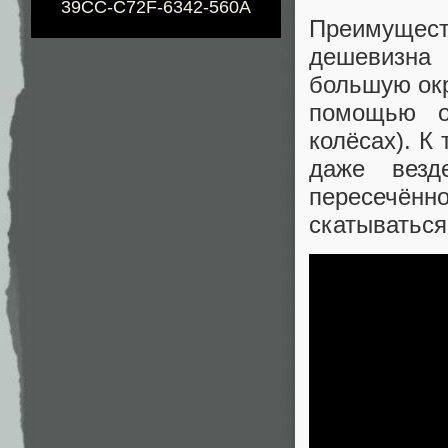
39CC-C72F-6342-560A
Преимущест
дешевизна 
большую ок
помощью о
колёсах). К 
даже везд
пересечённ
скатываться