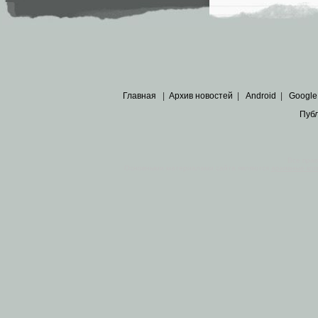
Главная
|
Архив новостей
|
Android
|
Google
Пуб
Все пра
Основными материалами сайта являются
архивные ко