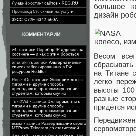
Лучший хостинг сайтов - REG.RU
большое к
Промокод 5% скидки на услуги
дизайн роб
39CC-C72F-6342-560A
КОММЕНТАРИИ
v4f
к записи
Перебор IP-адресов на
Весом все
хостинге — и как с этим бороться
amarakin
к записи
Альтернативный
сбрасывать 
список заблокированных в РФ
на Титане 
ресурсов Re:filter
легко пере
ResizeOn
к записи
Эксперименты с
тиграми и другие способы
высоты 100
преподавать программирование
студентам, которым скучно
разные стор
Text2Vid
к записи
Эксперименты с
придётся ис
тиграми и другие способы
преподавать программирование
студентам, которым скучно
Передвиже
всым
к записи
Развёртывание своего
сервомотор
MTProxy Telegram со статистикой