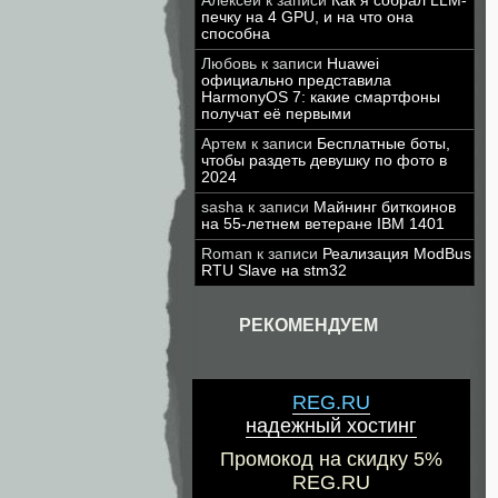
Алексей
к записи
Как я собрал LLM-
печку на 4 GPU, и на что она
способна
Любовь
к записи
Huawei
официально представила
HarmonyOS 7: какие смартфоны
получат её первыми
Артем
к записи
Бесплатные боты,
чтобы раздеть девушку по фото в
2024
sasha
к записи
Майнинг биткоинов
на 55-летнем ветеране IBM 1401
Roman
к записи
Реализация ModBus
RTU Slave на stm32
РЕКОМЕНДУЕМ
REG.RU
надежный хостинг
Промокод на скидку 5%
REG.RU