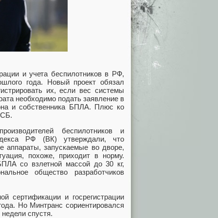
рации и учета беспилотников в РФ,
ошлого года. Новый проект обязал
истрировать их, если вес системы
рата необходимо подать заявление в
она и собственника БПЛА. Плюс ко
ФСБ.
роизводителей беспилотников и
одекса РФ (ВК) утверждали, что
е аппараты, запускаемые во дворе,
туация, похоже, приходит в норму.
ПЛА со взлетной массой до 30 кг,
альное общество разработчиков
ой сертификации и госрегистрации
года. Но Минтранс сориентировался
 недели спустя.