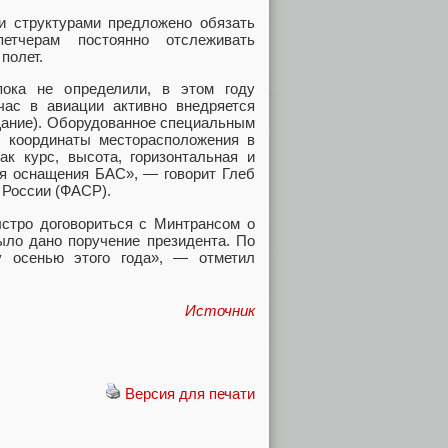
и структурами предложено обязать
етчерам постоянно отслеживать
полет.
пока не определили, в этом году
час в авиации активно внедряется
щание). Оборудованное специальным
 координаты месторасположения в
ак курс, высота, горизонтальная и
ля оснащения БАС», — говорит Глеб
 России (ФАСР).
стро договориться с Минтрансом о
было дано поручение президента. По
у осенью этого года», — отметил
Источник
Версия для печати