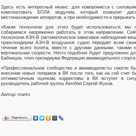
Здесь есть интересный нюанс: для компромисса с силовым
комплектовать БПЛА модулем, который позволит дисп
местонахождение аппаратов, а при необходимости и прерывать 
«Какая технология для этого будет использоваться, мы 
собираемся напряженно работать в этом направлении. Сей
технология АЗН-В (автоматическое зависимое наблюдение-ве
транспондером АЗН-В воздушное судно передает всем свои
течение всего полета, вместе с другими данными, такими к
вертикальная скорости. Нечто подобное будет предложено д
Бабинцев, член президиума Федерации авиамодельного спорта
«Профессиональное сообщество и авиамоделисты смогли бы
внесении новых поправок в ВК после того, как на сей счет 
оптимистичным оценкам, коррективы в ВК вступят в сил
руководитель рабочей группы AeroNet Сергей Жуков.
Автор: marks
Поделиться…