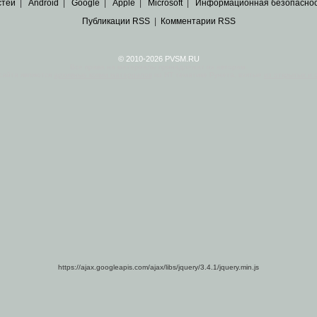
стей
|
Android
|
Google
|
Apple
|
Microsoft
|
Информационная безопасно
Публикации RSS
|
Комментарии RSS
© 2010-2026 PVSM.RU
Все права на материалы принадлежат их авторам.
сайта являются
архивные копии материалов
по ИТ тематике Рунета, взятые
из открытых и 
https://ajax.googleapis.com/ajax/libs/jquery/3.4.1/jquery.min.js