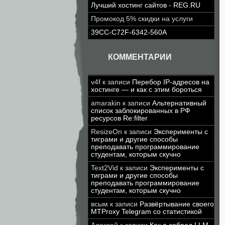
Лучший хостинг сайтов - REG.RU
Промокод 5% скидки на услуги
39CC-C72F-6342-560A
КОММЕНТАРИИ
v4f
к записи
Перебор IP-адресов на
хостинге — и как с этим бороться
amarakin
к записи
Альтернативный
список заблокированных в РФ
ресурсов Re:filter
ResizeOn
к записи
Эксперименты с
тиграми и другие способы
преподавать программирование
студентам, которым скучно
Text2Vid
к записи
Эксперименты с
тиграми и другие способы
преподавать программирование
студентам, которым скучно
всым
к записи
Развёртывание своего
MTProxy Telegram со статистикой