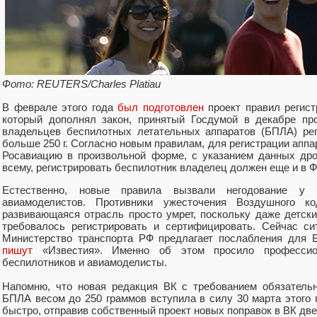
Фото: REUTERS/Charles Platiau
В феврале этого года
был подготовлен
проект правил регист
который дополнял закон, принятый Госдумой в декабре пр
владельцев беспилотных летательных аппаратов (БПЛА) рег
больше 250 г. Согласно новым правилам, для регистрации аппа
Росавиацию в произвольной форме, с указанием данных др
всему, регистрировать беспилотник владелец должен еще и в 
Естественно, новые правила вызвали негодование у п
авиамоделистов. Противники ужесточения Воздушного к
развивающаяся отрасль просто умрет, поскольку даже детски
требовалось регистрировать и сертифицировать. Сейчас си
Министерство транспорта РФ предлагает послабления для Б
пишут
«Известия». Именно об этом просило профессион
беспилотников и авиамоделисты.
Напомню, что новая редакция ВК с требованием обязательн
БПЛА весом до 250 граммов вступила в силу 30 марта этого 
быстро, отправив собственный проект новых поправок в ВК две