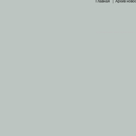
Главная
|
Архив ново
Основными материалами 