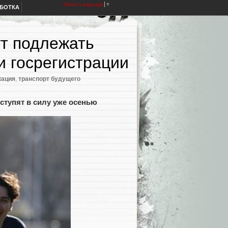
Select Language
▼
АБОТКА
ут подлежать
и госрегистрации
кация
,
транспорт будущего
тупят в силу уже осенью